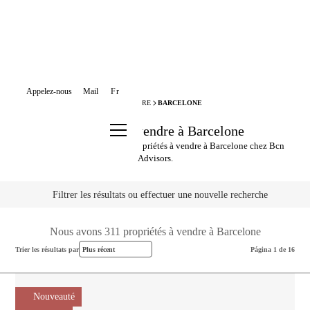
Appelez-nous
Mail
Fr
BCN ADVISORS
PROPRIÉTÉS À VENDRE
BARCELONE
Propriétés à vendre à Barcelone
Explorez notre sélection de propriétés à vendre à Barcelone chez Bcn
Advisors.
Filtrer les résultats ou effectuer une nouvelle recherche
Nous avons 311 propriétés à vendre à Barcelone
Trier les résultats par
Plus récent
Página 1 de 16
Nouveauté