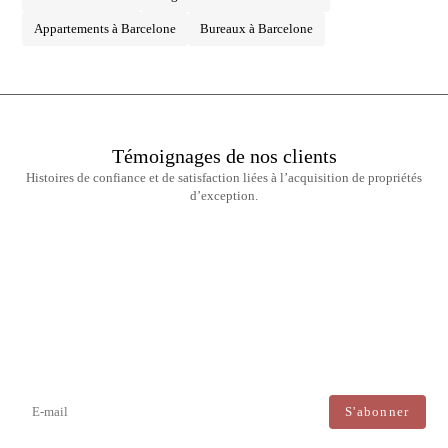
Appartements à Barcelone
Bureaux à Barcelone
Témoignages de nos clients
Histoires de confiance et de satisfaction liées à l’acquisition de propriétés
d’exception.
Newsletter
Ne manquez aucune information : abonnez-vous à notre newsletter et
recevez les mises à jour directement.
J'accepte le traitement de mes données afin de recevoir régulièrement les newsletters de Bcn