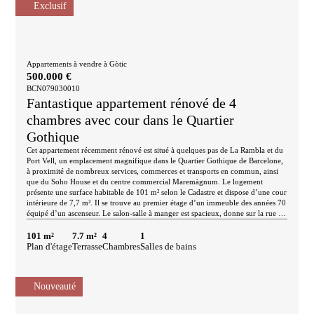
Exclusif
Appartements à vendre à Gòtic
500.000 €
BCN079030010
Fantastique appartement rénové de 4
chambres avec cour dans le Quartier
Gothique
Cet appartement récemment rénové est situé à quelques pas de La Rambla et du
Port Vell, un emplacement magnifique dans le Quartier Gothique de Barcelone,
à proximité de nombreux services, commerces et transports en commun, ainsi
que du Soho House et du centre commercial Maremàgnum. Le logement
présente une surface habitable de 101 m² selon le Cadastre et dispose d’une cour
intérieure de 7,7 m². Il se trouve au premier étage d’un immeuble des années 70
équipé d’un ascenseur. Le salon-salle à manger est spacieux, donne sur la rue et
bénéficie d’une grande baie vitrée laissant entrer la lumière naturelle. La cuisine
est indépendante pour plus de confort et donne accès à la cour, qui peut servir
101 m²
7.7 m²
4
1
d’espace buanderie et de rangement. La partie nuit comprend quatre chambres :
Plan d'étage
Terrasse
Chambres
Salles de bains
deux doubles et deux simples. L’une des chambres doubles donne sur la rue,
tandis que les autres sont intérieures. Enfin, on trouve une salle de bains
complète et des toilettes. L’appartement est vendu meublé et équipé d’appareils
Nouveauté
électroménagers, de placards encastrés, d’un carrelage imitation bois et d’une
climatisation réversible (chaud/froid) de type split dans le salon. Un logement
rénové, fonctionnel et prêt à emménager, idéal pour ceux qui souhaitent