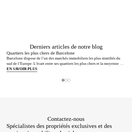
Advisors.
Derniers articles de notre blog
Quartiers les plus chers de Barcelone
Barcelone dispose de l’un des marchés immobiliers les plus stratifiés du
sud de l’Europe. L’écart entre ses quartiers les plus chers et la moyenne de
la ville n’est pas marginal : en juin 2026, les adresses les plus prisées
EN SAVOIR PLUS
s’échangent à près du double de la moyenne urb
Contactez-nous
Spécialistes des propriétés exclusives et des