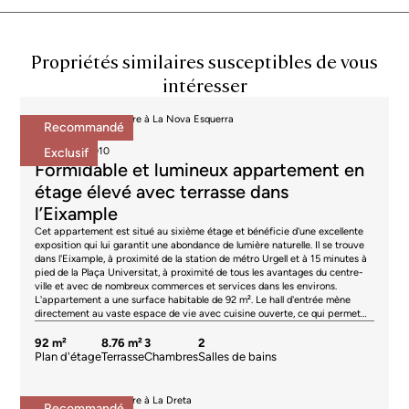
Propriétés similaires susceptibles de vous
intéresser
Appartements à vendre à La Nova Esquerra
Recommandé
695.000 €
BCN078370010
Exclusif
Formidable et lumineux appartement en
étage élevé avec terrasse dans
l’Eixample
Cet appartement est situé au sixième étage et bénéficie d'une excellente
exposition qui lui garantit une abondance de lumière naturelle. Il se trouve
dans l'Eixample, à proximité de la station de métro Urgell et à 15 minutes à
pied de la Plaça Universitat, à proximité de tous les avantages du centre-
ville et avec de nombreux commerces et services dans les environs.
L'appartement a une surface habitable de 92 m². Le hall d'entrée mène
directement au vaste espace de vie avec cuisine ouverte, ce qui permet
de bien différencier les espaces salon et salle à manger. Il donne sur une
agréable terrasse de 9 m², idéale pour prendre l'air, manger ou se détendre.
92 m²
8.76 m²
3
2
La partie nuit comprend 3 chambres. La chambre principale en suite est
Plan d'étage
Terrasse
Chambres
Salles de bains
très calme, car elle donne sur la cour intérieure de l'immeuble et, grâce à sa
hauteur sous plafond, elle bénéficie également de la lumière naturelle. La
deuxième chambre double donne sur la terrasse et la troisième chambre est
Appartements à vendre à La Dreta
Recommandé