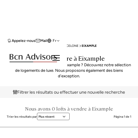
Appelez-nous
Mail
Fr
BCN ADVISORS
LOFTS À VENDRE
BARCELONE
EIXAMPLE
Lofts à vendre à Eixample
Vous cherchez Lofts à vendre à Eixample ? Découvrez notre sélection
de logements de luxe. Nous proposons également des biens
d'exception.
Filtrer les résultats ou effectuer une nouvelle recherche
Nous avons 0 lofts à vendre à Eixample
Trier les résultats par
Plus récent
Página 1 de 1