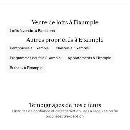
administrative, qui peuvent représenter, à titre indicatif, entre 1 % et 2 %
supplémentaires du prix d'achat. Toutes les informations présentées sont
fournies à titre purement indicatif et sont susceptibles d'être modifiées ou
de contenir des erreurs. La propriété dispose d'un certificat de
Vente de lofts à Eixample
performance énergétique et d'un certificat d'habitabilité en cours de
validité, qui seront fournis à toute personne intéressée. Numéro
d'enregistrement AICAT 2736, conformément à la réglementation en
Lofts à vendre à Barcelone
vigueur. Les honoraires d'agence immobilière seront pris en charge par le
Autres propriétés à Eixample
vendeur, conformément au mandat signé.
Penthouses à Eixample
Maisons à Eixample
Programmes neufs à Eixample
Appartements à Eixample
Bureaux à Eixample
Témoignages de nos clients
Histoires de confiance et de satisfaction liées à l’acquisition de
propriétés d’exception.