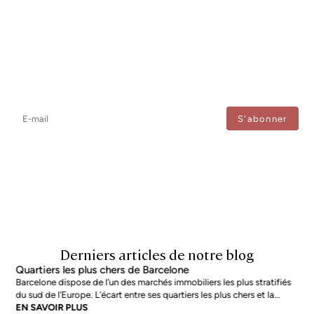
Newsletter
Ne manquez aucune information : abonnez-vous à notre newsletter
et recevez les mises à jour directement.
J'accepte le traitement de mes données afin de recevoir régulièrement les newsletters de
Bcn Advisors.
Derniers articles de notre blog
Quartiers les plus chers de Barcelone
Barcelone dispose de l’un des marchés immobiliers les plus stratifiés
du sud de l’Europe. L’écart entre ses quartiers les plus chers et la
moyenne de la ville n’est pas marginal : en juin 2026, les adresses les
EN SAVOIR PLUS