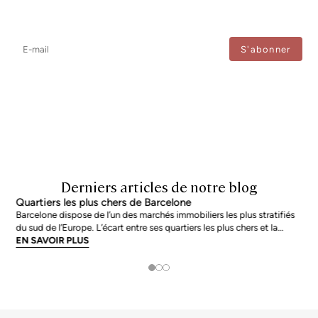
Newsletter
Ne manquez aucune information : abonnez-vous à notre newsletter
et recevez les mises à jour directement.
J'accepte le traitement de mes données afin de recevoir régulièrement les newsletters de
Bcn Advisors.
Derniers articles de notre blog
Quartiers les plus chers de Barcelone
Barcelone dispose de l’un des marchés immobiliers les plus stratifiés
du sud de l’Europe. L’écart entre ses quartiers les plus chers et la
moyenne de la ville n’est pas marginal : en juin 2026, les adresses les
EN SAVOIR PLUS
plus prisées s’échangent à près du double de la moyenne urb