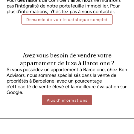
Pour des raisons de confidentialité, nous ne montrons
système aérothermique pour l'eau chaude, de stores électriques et de
pas l’intégralité de notre portefeuille immobilier. Pour
lumières d'ambiance. L'immeuble dispose d'un parking. Cet appartement
dispose dans les environs de tous les services et commerces pour votre vie
plus d’informations, n’hésitez pas à nous contacter.
quotidienne et d'espaces verts, ainsi que d'avantages exclusifs tels que des
Demande de voir le catalogue complet
écoles internationales ou des centres médicaux privés. Il est proche du
métro, du bus et des Ferrocarrils de la generalitat pour une connexion
rapide à n'importe quel endroit de la ville. N'hésitez pas à contacter Bcn
Advisors pour visiter cet appartement.
Avez-vous besoin de vendre votre
appartement de luxe à Barcelone ?
Si vous possédez un appartement à Barcelone, chez Bcn
Advisors, nous sommes spécialisés dans la vente de
propriétés à Barcelone, avec un pourcentage
d’efficacité de vente élevé et la meilleure évaluation sur
Google.
Plus d'informations