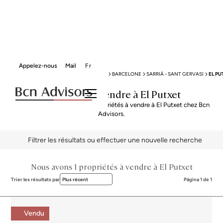
Appelez-nous
Mail
Fr
BCN ADVISORS
PROPRIÉTÉS À VENDRE
BARCELONE
SARRIÀ - SANT GERVASI
EL PU
Propriétés à vendre à El Putxet
Explorez notre sélection de propriétés à vendre à El Putxet chez Bcn
Advisors.
Filtrer les résultats ou effectuer une nouvelle recherche
Nous avons 1 propriétés à vendre à El Putxet
Trier les résultats par
Plus récent
Página 1 de 1
Vendu