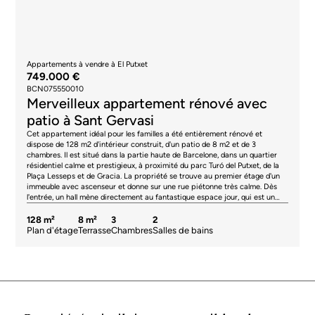
Appartements à vendre à El Putxet
749.000 €
BCN075550010
Merveilleux appartement rénové avec
patio à Sant Gervasi
Cet appartement idéal pour les familles a été entièrement rénové et
dispose de 128 m2 d'intérieur construit, d'un patio de 8 m2 et de 3
chambres. Il est situé dans la partie haute de Barcelone, dans un quartier
résidentiel calme et prestigieux, à proximité du parc Turó del Putxet, de la
Plaça Lesseps et de Gracia. La propriété se trouve au premier étage d'un
immeuble avec ascenseur et donne sur une rue piétonne très calme. Dès
l'entrée, un hall mène directement au fantastique espace jour, qui est un
salon-salle à manger avec une cuisine ouverte et un îlot central. La lumière
naturelle est abondante grâce à une grande fenêtre et la sensation de bien-
128 m²
8 m²
3
2
être est très accueillante. À côté de la cuisine se trouve une buanderie
Plan d'étage
Terrasse
Chambres
Salles de bains
cachée. En revenant à l'entrée, on accède au patio, un endroit idéal pour se
détendre en plein air et s'offrir une petite évasion au milieu de la grande
ville. La zone de couchage est confortablement répartie autour d'un couloir
qui communique avec le salon-salle à manger. Il y a une grande chambre
en-suite, avec sa propre salle de bains et une armoire intégrée, et deux
chambres doubles, toutes très lumineuses. L'appartement est équipé d'un
sol stratifié Pergo haut de gamme et d'un sol en porcelaine dans la cuisine,
d'une cuisine Santos, d'appareils Miele intégrés, de l'air conditionné