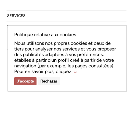
SERVICES
ZONES
Politique relative aux cookies
NOUVELLE CONSTRUCTION
Nous utilisons nos propres cookies et ceux de
tiers pour analyser nos services et vous proposer
À PROPOS DE NOUS
des publicités adaptées à vos préférences,
établies à partir d'un profil créé à partir de votre
navigation (par exemple, les pages consultées).
Pour en savoir plus, cliquez
ici
© Copyright Bcn Advisors 2026
aiCat 2736
Avis juridique
Politique relative aux cookies
Politique de confidentialité
J'accepte
Rechazar