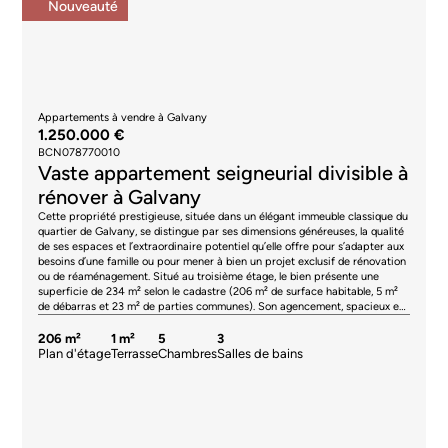
Nouveauté
Appartements à vendre à Galvany
1.250.000 €
BCN078770010
Vaste appartement seigneurial divisible à
rénover à Galvany
Cette propriété prestigieuse, située dans un élégant immeuble classique du
quartier de Galvany, se distingue par ses dimensions généreuses, la qualité
de ses espaces et l’extraordinaire potentiel qu’elle offre pour s’adapter aux
besoins d’une famille ou pour mener à bien un projet exclusif de rénovation
ou de réaménagement. Situé au troisième étage, le bien présente une
superficie de 234 m² selon le cadastre (206 m² de surface habitable, 5 m²
de débarras et 23 m² de parties communes). Son agencement, spacieux et
équilibré, permet de profiter de pièces de grande taille, d’une lumière
naturelle abondante et d’une distinction claire entre les espaces de vie et
206 m²
1 m²
5
3
les espaces de repos. La propriété offre de multiples possibilités de
Plan d'étage
Terrasse
Chambres
Salles de bains
réaménagement sans renoncer à l’espace qui caractérise les grandes
habitations de la partie haute. De plus, elle peut être divisée en deux
appartements. L’espace de vie est dominé par un spacieux salon-salle à
manger doté de grandes baies vitrées donnant sur la rue. Son orientation à
l’est garantit un excellent apport de lumière l’après-midi, créant une
ambiance chaleureuse et agréable. La cuisine, indépendante et aux