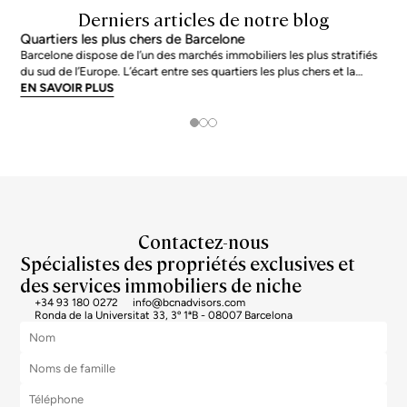
Derniers articles de notre blog
Quartiers les plus chers de Barcelone
Barcelone dispose de l’un des marchés immobiliers les plus stratifiés
du sud de l’Europe. L’écart entre ses quartiers les plus chers et la
moyenne de la ville n’est pas marginal : en juin 2026, les adresses les
EN SAVOIR PLUS
plus prisées s’échangent à près du double de la moyenne urb
Contactez-nous
Spécialistes des propriétés exclusives et
des services immobiliers de niche
+34 93 180 0272
info@bcnadvisors.com
Ronda de la Universitat 33, 3º 1ªB - 08007 Barcelona