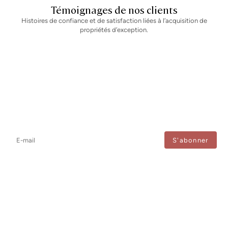
Témoignages de nos clients
Histoires de confiance et de satisfaction liées à l’acquisition de
propriétés d’exception.
Newsletter
Ne manquez aucune information : abonnez-vous à notre newsletter
et recevez les mises à jour directement.
J'accepte le traitement de mes données afin de recevoir régulièrement les newsletters de
Bcn Advisors.