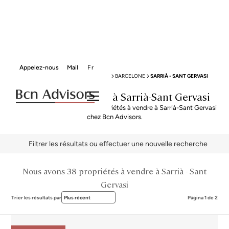
Appelez-nous
Mail
Fr
BCN ADVISORS
PROPRIÉTÉS À VENDRE
BARCELONE
SARRIÀ - SANT GERVASI
Propriétés à vendre à Sarrià-Sant Gervasi
Explorez notre sélection de propriétés à vendre à Sarrià-Sant Gervasi
chez Bcn Advisors.
Filtrer les résultats ou effectuer une nouvelle recherche
Nous avons 38 propriétés à vendre à Sarrià - Sant
Gervasi
Trier les résultats par
Plus récent
Página 1 de 2