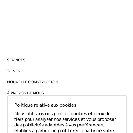
SERVICES
ZONES
NOUVELLE CONSTRUCTION
À PROPOS DE NOUS
Politique relative aux cookies
Nous utilisons nos propres cookies et ceux de
© Copyright Bcn Advisors 2026
tiers pour analyser nos services et vous proposer
aiCat 2736
Avis juridique
Politique relative aux cookies
Politique de confidentialité
des publicités adaptées à vos préférences,
établies à partir d'un profil créé à partir de votre