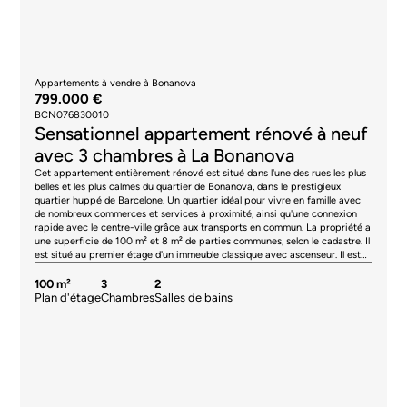
Appartements à vendre à Bonanova
799.000 €
BCN076830010
Sensationnel appartement rénové à neuf
avec 3 chambres à La Bonanova
Cet appartement entièrement rénové est situé dans l'une des rues les plus
belles et les plus calmes du quartier de Bonanova, dans le prestigieux
quartier huppé de Barcelone. Un quartier idéal pour vivre en famille avec
de nombreux commerces et services à proximité, ainsi qu'une connexion
rapide avec le centre-ville grâce aux transports en commun. La propriété a
une superficie de 100 m² et 8 m² de parties communes, selon le cadastre. Il
est situé au premier étage d'un immeuble classique avec ascenseur. Il est
doublement orienté, ce qui facilite l'éclairage naturel et la ventilation
transversale. Sa distribution est fonctionnelle, moderne et équilibrée. Le
100 m²
3
2
salon-salle à manger avec cuisine ouverte est extérieur, très accueillant et
Plan d'étage
Chambres
Salles de bains
calme. La cuisine Zania Design est équipée d'appareils électroménagers
Siemens (plaque à induction, four, micro-ondes, réfrigérateur intégré,
congélateur intégré, lave-vaisselle intégré) et d'une hotte aspirante Pando.
La zone nuit comprend 3 chambres. La chambre principale est extérieure,
dispose d'une salle de bain en suite et d'armoires encastrées. Les 2 autres
chambres sont individuelles. De plus, il y a une salle de bains indépendante
et une toilette avec buanderie. L'appartement est équipé de parquet
stratifié et de carrelage en grès cérame dans les salles de bains, de la