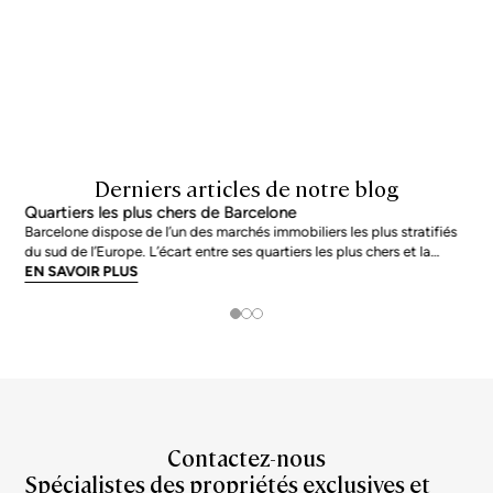
J'accepte le traitement de mes données afin de recevoir régulièrement les newsletters de
Bcn Advisors.
Derniers articles de notre blog
Quartiers les plus chers de Barcelone
Barcelone dispose de l’un des marchés immobiliers les plus stratifiés
du sud de l’Europe. L’écart entre ses quartiers les plus chers et la
moyenne de la ville n’est pas marginal : en juin 2026, les adresses les
EN SAVOIR PLUS
plus prisées s’échangent à près du double de la moyenne urb
Contactez-nous
Spécialistes des propriétés exclusives et