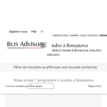
Appelez-nous
Mail
Fr
BCN ADVISORS
PROPRIÉTÉS À VENDRE
BARCELONE
SARRIÀ - SANT GERVASI
BON
Propriétés à vendre à Bonanova
Explorez notre sélection de propriétés à vendre à Bonanova chez Bcn
Advisors.
Filtrer les résultats ou effectuer une nouvelle recherche
Nous avons 7 propriétés à vendre à Bonanova
Trier les résultats par
Plus récent
Página 1 de 1