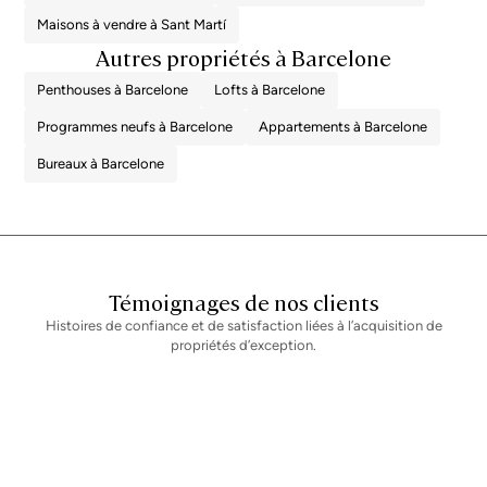
certificat d'habitabilité en cours de validité, qui seront fournis à toute
Maisons à vendre à Sant Martí
personne intéressée. Numéro d'enregistrement AICAT 2736, conformément
à la réglementation en vigueur. Les honoraires d'agence immobilière seront
Autres propriétés à Barcelone
pris en charge par le vendeur, conformément au mandat signé.
Penthouses à Barcelone
Lofts à Barcelone
Programmes neufs à Barcelone
Appartements à Barcelone
Bureaux à Barcelone
Témoignages de nos clients
Histoires de confiance et de satisfaction liées à l’acquisition de
propriétés d’exception.