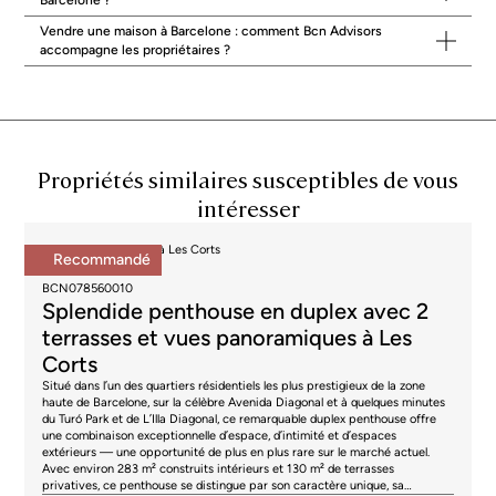
Barcelone ?
toutes les rénovations ne se valent pas : matériaux, ventilation,
Vendre une maison à Barcelone : comment Bcn Advisors
isolation, menuiseries, et cohérence technique doivent être analysés
accompagne les propriétaires ?
avec méthode.
Nous recommandons de comparer les biens avec une grille simple :
emplacement, calme réel, qualité de l’extérieur, distribution, état
technique, et charges d’entretien
. Selon votre style de vie, un
penthouse peut aussi constituer une alternative pertinente à la
maison, notamment si vous privilégiez la vue et la terrasse, avec une
Propriétés similaires susceptibles de vous
gestion plus simple au quotidien : voir nos
penthouses à vendre à
Barcelone
.
intéresser
Discrétion, sélection et due diligence :
l’approche Bcn Advisors
Penthouses à vendre à Les Corts
Recommandé
Notre rôle est de sécuriser votre décision sans bruit inutile. Cela
2.290.000 €
passe par une sélection rigoureuse, des visites utiles (pas des
BCN078560010
Splendide penthouse en duplex avec 2
marathons), et une due diligence structurée : vérification des
documents, lecture des contraintes techniques, et coordination avec
terrasses et vues panoramiques à Les
les interlocuteurs nécessaires. L’objectif est que vous achetiez en
Corts
comprenant précisément ce que vous achetez, et pourquoi ce bien
est cohérent avec votre projet.
Situé dans l’un des quartiers résidentiels les plus prestigieux de la zone
haute de Barcelone, sur la célèbre Avenida Diagonal et à quelques minutes
du Turó Park et de L’Illa Diagonal, ce remarquable duplex penthouse offre
Conseil de terrain
: sur une maison, l’« impression » est
une combinaison exceptionnelle d’espace, d’intimité et d’espaces
souvent excellente. Ce sont les détails techniques et
extérieurs — une opportunité de plus en plus rare sur le marché actuel.
juridiques qui font la différence.
Avec environ 283 m² construits intérieurs et 130 m² de terrasses
privatives, ce penthouse se distingue par son caractère unique, sa