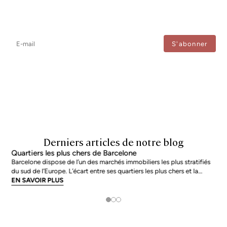
Newsletter
Ne manquez aucune information : abonnez-vous à notre newsletter
et recevez les mises à jour directement.
J'accepte le traitement de mes données afin de recevoir régulièrement les newsletters de
Bcn Advisors.
Derniers articles de notre blog
Quartiers les plus chers de Barcelone
Barcelone dispose de l’un des marchés immobiliers les plus stratifiés
du sud de l’Europe. L’écart entre ses quartiers les plus chers et la
moyenne de la ville n’est pas marginal : en juin 2026, les adresses les
EN SAVOIR PLUS
plus prisées s’échangent à près du double de la moyenne urb