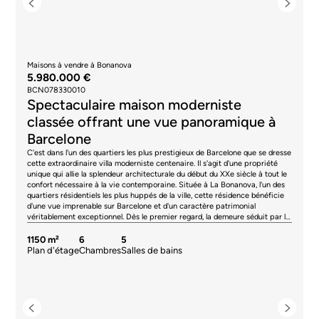
Maisons à vendre à Bonanova
5.980.000 €
BCN078330010
Spectaculaire maison moderniste
classée offrant une vue panoramique à
Barcelone
C'est dans l'un des quartiers les plus prestigieux de Barcelone que se dresse
cette extraordinaire villa moderniste centenaire. Il s'agit d'une propriété
unique qui allie la splendeur architecturale du début du XXe siècle à tout le
confort nécessaire à la vie contemporaine. Située à La Bonanova, l'un des
quartiers résidentiels les plus huppés de la ville, cette résidence bénéficie
d'une vue imprenable sur Barcelone et d'un caractère patrimonial
véritablement exceptionnel. Dès le premier regard, la demeure séduit par la
richesse de ses éléments d'origine soigneusement préservés. Un élégant
hall d'entrée vous accueille par un spectaculaire escalier en marbre,
1150 m²
6
5
agrémenté de délicats vitraux artisanaux, de luminaires décoratifs et de
Plan d'étage
Chambres
Salles de bains
détails ornementaux typiques du modernisme catalan. La lumière naturelle,
qui traverse les larges baies vitrées et les vitraux colorés, crée une
atmosphère unique, pleine de nuances et de personnalité. Le rez-de-
chaussée abrite les espaces de vie de la maison, conçus pour allier prestige
et confort. De vastes salons, une salle à manger principale, un salon, un
bureau, une cuisine avec coin repas, plusieurs espaces de réception et des