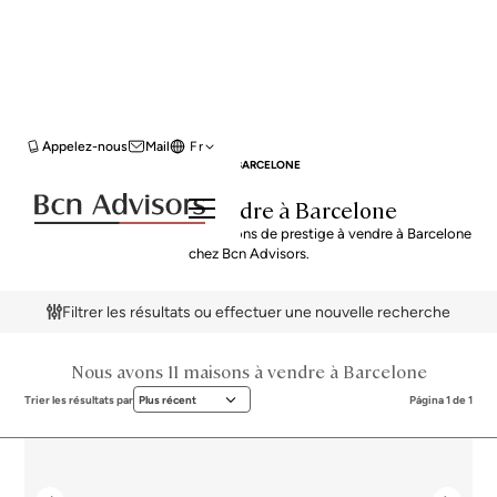
Appelez-nous
Mail
Fr
BCN ADVISORS
MAISONS À VENDRE
BARCELONE
Maisons à vendre à Barcelone
Explorez notre sélection de maisons de prestige à vendre à Barcelone
chez Bcn Advisors.
Filtrer les résultats ou effectuer une nouvelle recherche
Nous avons 11 maisons à vendre à Barcelone
Trier les résultats par
Plus récent
Página 1 de 1