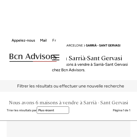
Appelez-nous
Mail
Fr
BCN ADVISORS
MAISONS À VENDRE
BARCELONE
SARRIÀ - SANT GERVASI
Maisons à vendre à Sarrià-Sant Gervasi
Explorez notre sélection de maisons à vendre à Sarrià-Sant Gervasi
chez Bcn Advisors.
Filtrer les résultats ou effectuer une nouvelle recherche
Nous avons 6 maisons à vendre à Sarrià - Sant Gervasi
Trier les résultats par
Plus récent
Página 1 de 1