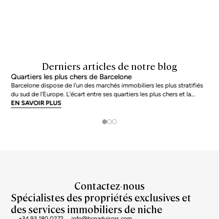
Derniers articles de notre blog
Quartiers les plus chers de Barcelone
Barcelone dispose de l’un des marchés immobiliers les plus stratifiés
du sud de l’Europe. L’écart entre ses quartiers les plus chers et la
moyenne de la ville n’est pas marginal : en juin 2026, les adresses les
EN SAVOIR PLUS
plus prisées s’échangent à près du double de la moyenne urb
Contactez-nous
Spécialistes des propriétés exclusives et
des services immobiliers de niche
+34 93 180 0272
info@bcnadvisors.com