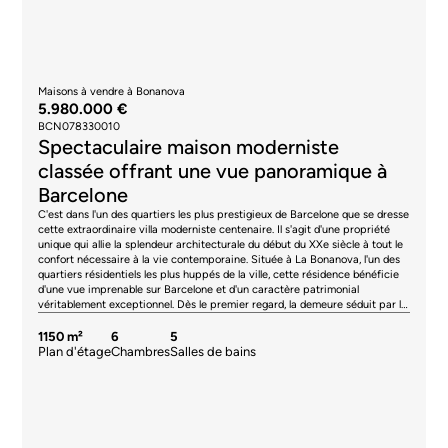
Maisons à vendre à Bonanova
5.980.000 €
BCN078330010
Spectaculaire maison moderniste
classée offrant une vue panoramique à
Barcelone
C'est dans l'un des quartiers les plus prestigieux de Barcelone que se dresse
cette extraordinaire villa moderniste centenaire. Il s'agit d'une propriété
unique qui allie la splendeur architecturale du début du XXe siècle à tout le
confort nécessaire à la vie contemporaine. Située à La Bonanova, l'un des
quartiers résidentiels les plus huppés de la ville, cette résidence bénéficie
d'une vue imprenable sur Barcelone et d'un caractère patrimonial
véritablement exceptionnel. Dès le premier regard, la demeure séduit par la
richesse de ses éléments d'origine soigneusement préservés. Un élégant
hall d'entrée vous accueille par un spectaculaire escalier en marbre,
1150 m²
6
5
agrémenté de délicats vitraux artisanaux, de luminaires décoratifs et de
Plan d'étage
Chambres
Salles de bains
détails ornementaux typiques du modernisme catalan. La lumière naturelle,
qui traverse les larges baies vitrées et les vitraux colorés, crée une
atmosphère unique, pleine de nuances et de personnalité. Le rez-de-
chaussée abrite les espaces de vie de la maison, conçus pour allier prestige
et confort. De vastes salons, une salle à manger principale, un salon, un
bureau, une cuisine avec coin repas, plusieurs espaces de réception et des