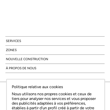
SERVICES
ZONES
NOUVELLE CONSTRUCTION
À PROPOS DE NOUS
Politique relative aux cookies
© Copyright Bcn Advisors 2026
aiCat 2736
Avis juridique
Politique relative aux cookies
Politique de confidentialité
Nous utilisons nos propres cookies et ceux de
tiers pour analyser nos services et vous proposer
des publicités adaptées à vos préférences,
établies à partir d'un profil créé à partir de votre