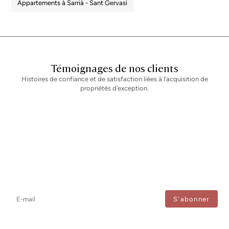
Appartements à Sarrià - Sant Gervasi
Témoignages de nos clients
Histoires de confiance et de satisfaction liées à l’acquisition de
propriétés d’exception.
Newsletter
Ne manquez aucune information : abonnez-vous à notre newsletter
et recevez les mises à jour directement.
J'accepte le traitement de mes données afin de recevoir régulièrement les newsletters de
Bcn Advisors.