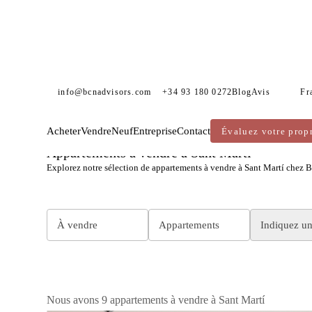
info@bcnadvisors.com
+34 93 180 0272
Blog
Avis
Fr
Acheter
Vendre
Neuf
Entreprise
Contact
Évaluez votre propr
BCN ADVISORS
APPARTEMENTS À VENDRE
BARCELONE
SANT MARTÍ
Appartements à vendre à Sant Martí
Explorez notre sélection de appartements à vendre à Sant Martí chez B
À vendre
Appartements
Indiquez u
Nous avons 9 appartements à vendre à Sant Martí