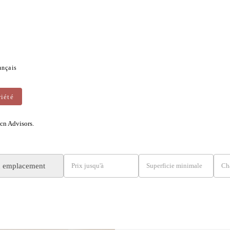
ançais
iété
cn Advisors.
n emplacement
Prix ​​jusqu'à
Superficie minimale
Ch