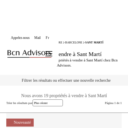
Appelez-nous
Mail
Fr
BCN ADVISORS
PROPRIÉTÉS À VENDRE
BARCELONE
SANT MARTÍ
Propriétés à vendre à Sant Martí
Explorez notre sélection de propriétés à vendre à Sant Martí chez Bcn
Advisors.
Filtrer les résultats ou effectuer une nouvelle recherche
Nous avons 19 propriétés à vendre à Sant Martí
Trier les résultats par
Plus récent
Página 1 de 1
Nouveauté