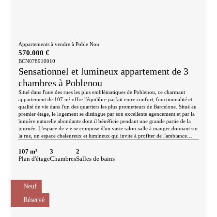
Appartements à vendre à Poble Nou
570.000 €
BCN078910010
Sensationnel et lumineux appartement de 3
chambres à Poblenou
Situé dans l'une des rues les plus emblématiques de Poblenou, ce charmant
appartement de 107 m² offre l'équilibre parfait entre confort, fonctionnalité et
qualité de vie dans l'un des quartiers les plus prometteurs de Barcelone. Situé au
premier étage, le logement se distingue par son excellente agencement et par la
lumière naturelle abondante dont il bénéficie pendant une grande partie de la
journée. L'espace de vie se compose d'un vaste salon-salle à manger donnant sur
la rue, un espace chaleureux et lumineux qui invite à profiter de l'ambiance
urbaine sans renoncer à la tranquillité du foyer. La cuisine indépendante,
pouvant accueillir une table et des chaises, complète un logement conçu pour le
107 m²
3
2
quotidien, où chaque pièce a été pensée pour offrir confort et espace. L'espace
Plan d'étage
Chambres
Salles de bains
nuit comprend trois chambres, dont une spacieuse chambre double avec salle de
bains attenante et accès à une cour intérieure paisible, idéale pour garantir un
repos absolu. Il y a également une deuxième salle de bains indépendante. Les
Neuf
élégants sols en marbre apportent une touche de sophistication aux intérieurs,
tandis que le système de climatisation par conduits garantit un confort optimal
Réservé
tout au long de l’année. De plus, les chambres sont équipées de placards
encastrés. Le logement est situé dans un immeuble doté d’un ascenseur
accessible aux personnes à mobilité réduite, offrant tout le confort d’un