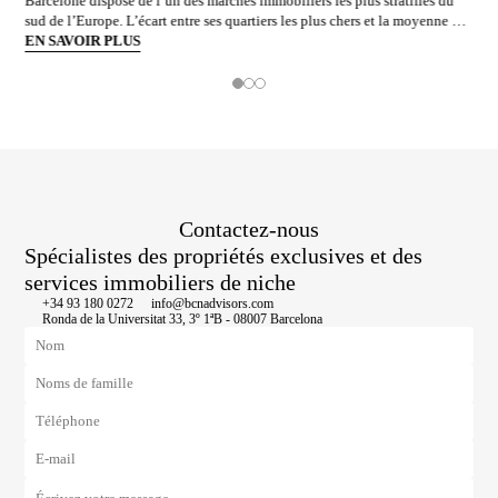
Barcelone dispose de l’un des marchés immobiliers les plus stratifiés du
sud de l’Europe. L’écart entre ses quartiers les plus chers et la moyenne de
la ville n’est pas marginal : en juin 2026, les adresses les plus prisées
EN SAVOIR PLUS
s’échangent à près du double de la moyenne urb
Contactez-nous
Spécialistes des propriétés exclusives et des
services immobiliers de niche
+34 93 180 0272
info@bcnadvisors.com
Ronda de la Universitat 33, 3º 1ªB - 08007 Barcelona