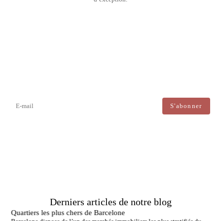
Newsletter
Ne manquez aucune information : abonnez-vous à notre newsletter et
recevez les mises à jour directement.
J'accepte le traitement de mes données afin de recevoir régulièrement les newsletters de Bcn
Advisors.
Derniers articles de notre blog
Quartiers les plus chers de Barcelone