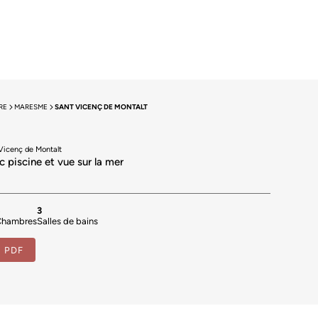
RE
MARESME
SANT VICENÇ DE MONTALT
Vicenç de Montalt
c piscine et vue sur la mer
5
3
Chambres
Salles de bains
e PDF