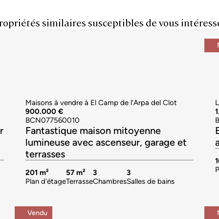
ropriétés similaires susceptibles de vous intéress
Maisons à vendre à El Camp de l'Arpa del Clot
L
900.000 €
BCN077560010
r
Fantastique maison mitoyenne
lumineuse avec ascenseur, garage et
terrasses
1
P
201 m²
57 m²
3
3
Plan d'étage
Terrasse
Chambres
Salles de bains
Vendu