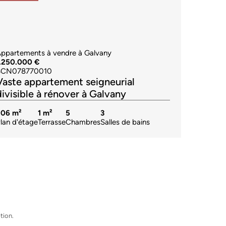
ppartements à vendre à Galvany
1.250.000 €
BCN078770010
Vaste appartement seigneurial
divisible à rénover à Galvany
206 m²
1 m²
5
3
lan d'étage
Terrasse
Chambres
Salles de bains
tion.