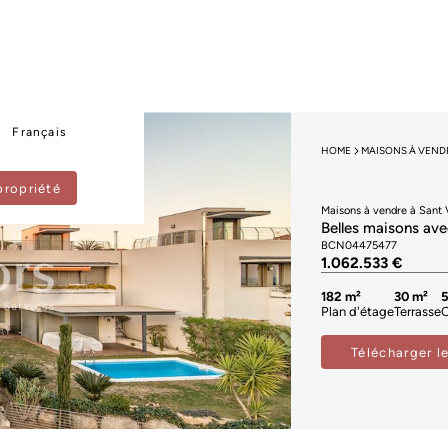
Français
HOME
MAISONS À VEND
propriété
Maisons à vendre à Sant 
Belles maisons ave
BCN04475477
1.062.533 €
182 m²
30 m²
Plan d'étage
Terrasse
Télécharger l