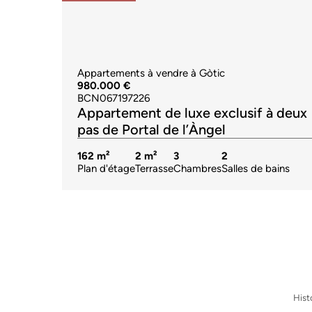
Appartements à vendre à Gòtic
980.000 €
BCN067197226
Appartement de luxe exclusif à deux
pas de Portal de l’Àngel
162 m²
2 m²
3
2
Plan d'étage
Terrasse
Chambres
Salles de bains
Hist