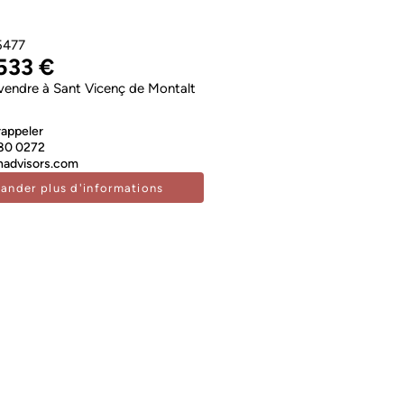
5477
533 €
vendre à Sant Vicenç de Montalt
rappeler
80 0272
advisors.com
ander plus d'informations