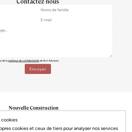
Contactez-nous
ns de la
politique de confidentialité
de Bcn Advisors
Nouvelle Construction
Barcelona ciudad
x cookies
Eixample
Ciutat Vella
opres cookies et ceux de tiers pour analyser nos services