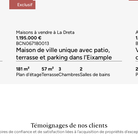
Exclusif
Maisons à vendre à La Dreta
A
1.195.000 €
BCN067180013
Maison de ville unique avec patio,
terrasse et parking dans l’Eixample
181 m²
57 m²
3
2
Plan d'étage
Terrasse
Chambres
Salles de bains
P
Témoignages de nos clients
oires de confiance et de satisfaction liées à l’acquisition de propriétés d’excep