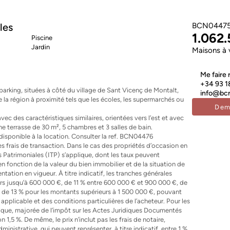
les
BCN0447
1.062.
Piscine
Jardin
Maisons à 
Me faire 
+34 93 1
parking, situées à côté du village de Sant Vicenç de Montalt,
info@bcn
la région à proximité tels que les écoles, les supermarchés ou
Dem
avec des caractéristiques similaires, orientées vers l’est et avec
ne terrasse de 30 m², 5 chambres et 3 salles de bain.
disponible à la location. Consulter la ref. BCN04476
i les frais de transaction. Dans le cas des propriétés d’occasion en
s Patrimoniales (ITP) s’applique, dont les taux peuvent
en fonction de la valeur du bien immobilier et de la situation de
tation en vigueur. À titre indicatif, les tranches générales
urs jusqu’à 600 000 €, de 11 % entre 600 000 € et 900 000 €, de
 de 13 % pour les montants supérieurs à 1 500 000 €, pouvant
applicable et des conditions particulières de l’acheteur. Pour les
ique, majorée de l’impôt sur les Actes Juridiques Documentés
 1,5 %. De même, le prix n’inclut pas les frais de notaire,
inistrative, qui peuvent représenter, à titre indicatif, entre 1 %