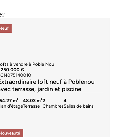
er
Neuf
ofts à vendre à Poble Nou
1.250.000 €
BCN075140010
Extraordinaire loft neuf à Poblenou
avec terrasse, jardin et piscine
64.27 m²
48.03 m²
2
4
lan d'étage
Terrasse
Chambres
Salles de bains
Nouveauté