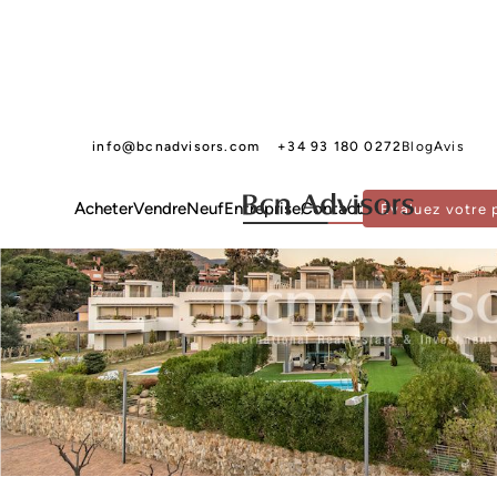
info@bcnadvisors.com
+34 93 180 0272
Blog
Avis
Acheter
Vendre
Neuf
Entreprise
Contact
Évaluez votre 