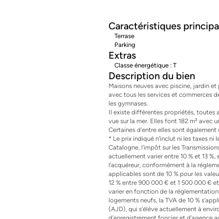
Caractéristiques principa
Terrase
Parking
Extras
Classe énergétique : T
Description du bien
Maisons neuves avec piscine, jardin et 
avec tous les services et commerces de 
les gymnases.
Il existe différentes propriétés, toutes 
vue sur la mer. Elles font 182 m² avec u
Certaines d’entre elles sont également 
* Le prix indiqué n’inclut ni les taxes n
Catalogne, l’impôt sur les Transmission
actuellement varier entre 10 % et 13 %, 
l’acquéreur, conformément à la réglemen
applicables sont de 10 % pour les vale
12 % entre 900 000 € et 1 500 000 € et
varier en fonction de la réglementation 
logements neufs, la TVA de 10 % s’appl
(AJD), qui s’élève actuellement à environ
d’enregistrement foncier et d’agence adm