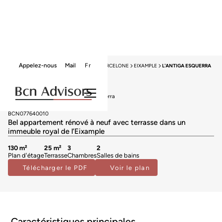
Appelez-nous
Mail
Fr
HOME
APPARTEMENTS À VENDRE
BARCELONE
EIXAMPLE
L'ANTIGA ESQUERRA
Appartements à vendre à L'Antiga Esquerra
1.125.000 €
BCN077640010
Bel appartement rénové à neuf avec terrasse dans un
immeuble royal de l’Eixample
130 m²
25 m²
3
2
Plan d'étage
Terrasse
Chambres
Salles de bains
Télécharger le PDF
Voir le plan
Caractéristiques principales