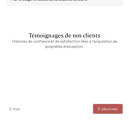
Témoignages de nos clients
Histoires de confiance et de satisfaction liées à l’acquisition de
propriétés d’exception.
Newsletter
Ne manquez aucune information : abonnez-vous à notre newsletter
et recevez les mises à jour directement.
J'accepte le traitement de mes données afin de recevoir régulièrement les newsletters de
Bcn Advisors.