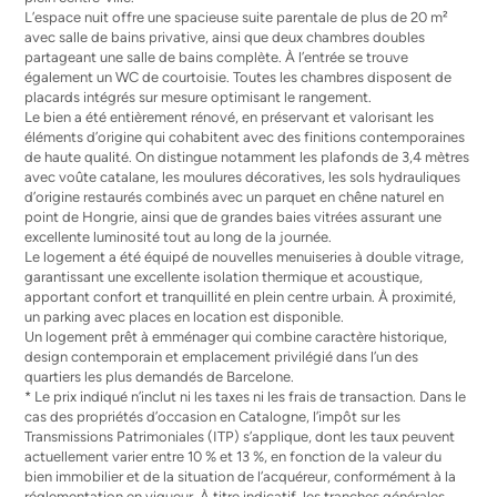
L’espace nuit offre une spacieuse suite parentale de plus de 20 m²
avec salle de bains privative, ainsi que deux chambres doubles
partageant une salle de bains complète. À l’entrée se trouve
également un WC de courtoisie. Toutes les chambres disposent de
placards intégrés sur mesure optimisant le rangement.
Le bien a été entièrement rénové, en préservant et valorisant les
éléments d’origine qui cohabitent avec des finitions contemporaines
de haute qualité. On distingue notamment les plafonds de 3,4 mètres
avec voûte catalane, les moulures décoratives, les sols hydrauliques
d’origine restaurés combinés avec un parquet en chêne naturel en
point de Hongrie, ainsi que de grandes baies vitrées assurant une
excellente luminosité tout au long de la journée.
Le logement a été équipé de nouvelles menuiseries à double vitrage,
garantissant une excellente isolation thermique et acoustique,
apportant confort et tranquillité en plein centre urbain. À proximité,
un parking avec places en location est disponible.
Un logement prêt à emménager qui combine caractère historique,
design contemporain et emplacement privilégié dans l’un des
quartiers les plus demandés de Barcelone.
* Le prix indiqué n’inclut ni les taxes ni les frais de transaction. Dans le
cas des propriétés d’occasion en Catalogne, l’impôt sur les
Transmissions Patrimoniales (ITP) s’applique, dont les taux peuvent
actuellement varier entre 10 % et 13 %, en fonction de la valeur du
bien immobilier et de la situation de l’acquéreur, conformément à la
réglementation en vigueur. À titre indicatif, les tranches générales