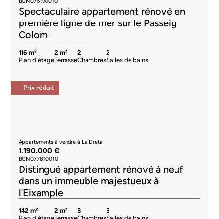
BCN076190010
Spectaculaire appartement rénové en
première ligne de mer sur le Passeig
Colom
116 m²
2 m²
2
2
Plan d'étage
Terrasse
Chambres
Salles de bains
Prix ​​réduit
Appartements à vendre à La Dreta
1.190.000 €
BCN077810010
Distingué appartement rénové à neuf
dans un immeuble majestueux à
l’Eixample
142 m²
2 m²
3
3
Plan d'étage
Terrasse
Chambres
Salles de bains