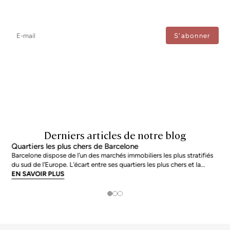
Newsletter
Ne manquez aucune information : abonnez-vous à notre newsletter
et recevez les mises à jour directement.
J'accepte le traitement de mes données afin de recevoir régulièrement les newsletters de
Bcn Advisors.
Derniers articles de notre blog
Quartiers les plus chers de Barcelone
Barcelone dispose de l’un des marchés immobiliers les plus stratifiés
du sud de l’Europe. L’écart entre ses quartiers les plus chers et la
moyenne de la ville n’est pas marginal : en juin 2026, les adresses les
EN SAVOIR PLUS
plus prisées s’échangent à près du double de la moyenne urb