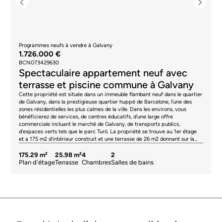
Programmes neufs à vendre à Galvany
1.726.000 €
BCN073429630
Spectaculaire appartement neuf avec
terrasse et piscine commune à Galvany
Cette propriété est située dans un immeuble flambant neuf dans le quartier
de Galvany, dans la prestigieuse quartier huppé de Barcelone, l'une des
zones résidentielles les plus calmes de la ville. Dans les environs, vous
bénéficierez de services, de centres éducatifs, d'une large offre
commerciale incluant le marché de Galvany, de transports publics,
d'espaces verts tels que le parc Turó. La propriété se trouve au 1er étage
et a 175 m2 d'intérieur construit et une terrasse de 26 m2 donnant sur la
cour intérieure. Le hall d'entrée nous mène au grand salon-salle à manger
de 42 m2, qui est très lumineux. Il a accès à la terrasse, parfaite pour les
175.29 m²
25.98 m²
4
2
repas et la détente en plein air. La cuisine est indépendante et entièrement
Plan d'étage
Terrasse
Chambres
Salles de bains
équipée avec des appareils Siemens. Elle dispose également d'une
buanderie attenante. Le coin nuit comprend 4 chambres doubles, dont 3
ont accès à la terrasse. La chambre principale dispose d'une salle de bains
privative. En outre, il y a une deuxième salle de bains indépendante et des
toilettes pour les invités. Le bâtiment dispose d'une magnifique terrasse sur
le toit avec piscine. De plus, des places de parking et des débarras sont
disponibles. L'intérieur de l'appartement combine parfaitement un design
fonctionnel et sophistiqué, avec une distribution soignée qui parvient à