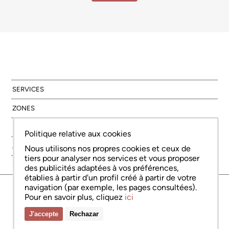
SERVICES
ZONES
NOUVELLE CONSTRUCTION
Politique relative aux cookies
À PROPOS DE NOUS
Nous utilisons nos propres cookies et ceux de
tiers pour analyser nos services et vous proposer
des publicités adaptées à vos préférences,
établies à partir d'un profil créé à partir de votre
navigation (par exemple, les pages consultées).
© Copyright Bcn Advisors 2026
aiCat 2736
Avis juridique
Politique relative aux cookies
Politique de confidentialité
Pour en savoir plus, cliquez
ici
J'accepte
Rechazar