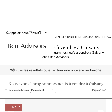
Appelez-nous
Mail
Fr
BCN ADVISORS
PROGRAMMES NEUFS À VENDRE
BARCELONE
SARRIÀ - SANT GERVAS
Programmes neufs à vendre à Galvany
Explorez notre sélection de programmes neufs à vendre à Galvany
chez Bcn Advisors.
Filtrer les résultats ou effectuer une nouvelle recherche
Nous avons 1 programmes neufs à vendre à Galvany
Trier les résultats par
Plus récent
Página 1 de 1
Neuf