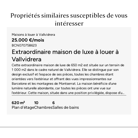
Propriétés similaires susceptibles de vous
intéresser
Maisons à louer à Vallvidrera
25.000 €/mois
BCN070758623
Extraordinaire maison de luxe à louer à
Vallvidrera
Cette extraordinaire maison de luxe de 650 m2 est située sur un terrain de
1 000 m2 dans le cadre naturel de Vallvidrera. Elle se distingue par son
design exclusif et l'espace de ses pièces, toutes les chambres étant
orientées vers l'extérieur et offrant des vues impressionnantes sur
Barcelone et les montagnes de Montserrat. La maison bénéficie d'une
lumière naturelle abondante, car toutes les pièces ont une vue sur
l'extérieur. Cette maison, située dans une position privilégiée, dispose d'une
piscine, d'un jardin, d'une salle de gymnastique avec vestiaire, salle de jeux
et cinéma, d'un garage privé d'une capacité de 3 véhicules et de 3 espaces
620 m²
10
6
de rangement. Le spacieux salon-salle à manger de 80 m2, dominé par une
Plan d'étage
Chambres
Salles de bains
élégante cheminée, dispose de grandes fenêtres qui s'ouvrent sur une
terrasse de 50 m2 avec vue sur Montserrat. Cette terrasse est reliée à une
piscine, idéale pour se détendre dans ce cadre exclusif et privé. Le salon-
salle à manger offre de magnifiques vues panoramiques et d'incroyables
couchers de soleil. La maison dispose d'une magnifique cuisine avec îlot
central et coin petit-déjeuner, d'une buanderie et d'une chambre de bonne