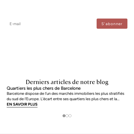
Newsletter
Ne manquez aucune information : abonnez-vous à notre newsletter
et recevez les mises à jour directement.
J'accepte le traitement de mes données afin de recevoir régulièrement les newsletters de
Bcn Advisors.
Derniers articles de notre blog
Quartiers les plus chers de Barcelone
Barcelone dispose de l’un des marchés immobiliers les plus stratifiés
du sud de l’Europe. L’écart entre ses quartiers les plus chers et la
moyenne de la ville n’est pas marginal : en juin 2026, les adresses les
EN SAVOIR PLUS
plus prisées s’échangent à près du double de la moyenne urb