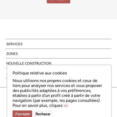
SERVICES
ZONES
NOUVELLE CONSTRUCTION
Politique relative aux cookies
À PROPOS DE NOUS
Nous utilisons nos propres cookies et ceux de
tiers pour analyser nos services et vous proposer
des publicités adaptées à vos préférences,
© Copyright Bcn Advisors 2026
établies à partir d'un profil créé à partir de votre
aiCat 2736
Avis juridique
Politique relative aux cookies
Politique de confidentialité
navigation (par exemple, les pages consultées).
Pour en savoir plus, cliquez
ici
J'accepte
Rechazar