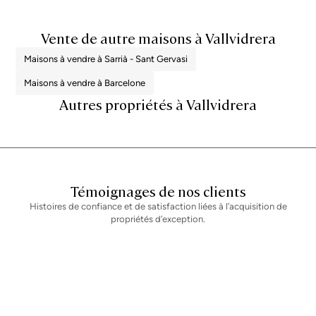
d'achat. Toutes les informations présentées sont fournies à titre purement
indicatif et sont susceptibles d'être modifiées ou de contenir des erreurs.
La propriété dispose d'un certificat de performance énergétique et d'un
Vente de autre maisons à Vallvidrera
certificat d'habitabilité en cours de validité, qui seront fournis à toute
personne intéressée. Numéro d'enregistrement AICAT 2736, conformément
à la réglementation en vigueur. Les honoraires d'agence immobilière seront
Maisons à vendre à Sarrià - Sant Gervasi
pris en charge par le vendeur, conformément au mandat signé.
Maisons à vendre à Barcelone
Autres propriétés à Vallvidrera
Témoignages de nos clients
Histoires de confiance et de satisfaction liées à l’acquisition de
propriétés d’exception.