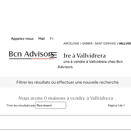
Appelez-nous
Mail
Fr
BCN ADVISORS
MAISONS À VENDRE
BARCELONE
SARRIÀ - SANT GERVASI
VALLVID
Maisons à vendre à Vallvidrera
Explorez notre sélection de maisons à vendre à Vallvidrera chez Bcn
Advisors.
Filtrer les résultats ou effectuer une nouvelle recherche
Nous avons 0 maisons à vendre à Vallvidrera
Trier les résultats par
Plus récent
Página 1 de 1