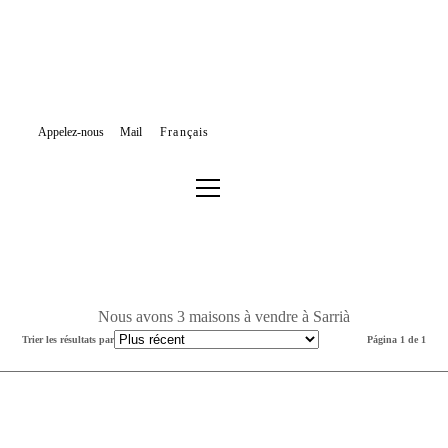
Appelez-nous
Mail
Français
MAISONS À VENDRE
BARCELONE
SARRIÀ - SANT GERVASI
SARRIÀ
Filtrer les résultats ou effectuer une nouvelle recherche
Nous avons 3 maisons à vendre à Sarrià
Trier les résultats par
Página 1 de 1