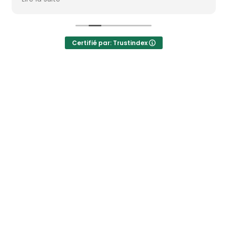
Certifié par: Trustindex
Newsletter
Ne manquez aucune information : abonnez-vous à notre newsletter et
recevez les mises à jour directement.
J'accepte le traitement de mes données afin de recevoir régulièrement les newsletters de Bcn
Advisors.