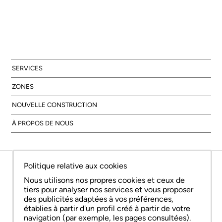
SERVICES
ZONES
NOUVELLE CONSTRUCTION
À PROPOS DE NOUS
© Copyright Bcn Advisors 2026
Politique relative aux cookies
aiCat 2736
Avis juridique
Politique relative aux cookies
Politique de confidentialité
Nous utilisons nos propres cookies et ceux de
tiers pour analyser nos services et vous proposer
des publicités adaptées à vos préférences,
établies à partir d'un profil créé à partir de votre
navigation (par exemple, les pages consultées).