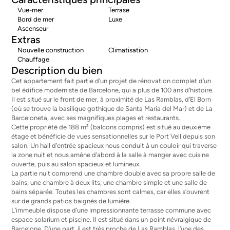
Vue-mer
Terrase
Bord de mer
Luxe
Ascenseur
Extras
Nouvelle construction
Climatisation
Chauffage
Description du bien
Cet appartement fait partie d’un projet de rénovation complet d’un
bel édifice moderniste de Barcelone, qui a plus de 100 ans d’histoire.
Il est situé sur le front de mer, à proximité de Las Ramblas, d’El Born
(où se trouve la basilique gothique de Santa Maria del Mar) et de La
Barceloneta, avec ses magnifiques plages et restaurants.
Cette propriété de 188 m² (balcons compris) est situé au deuxième
étage et bénéficie de vues sensationnelles sur le Port Vell depuis son
salon. Un hall d’entrée spacieux nous conduit à un couloir qui traverse
la zone nuit et nous amène d’abord à la salle à manger avec cuisine
ouverte, puis au salon spacieux et lumineux.
La partie nuit comprend une chambre double avec sa propre salle de
bains, une chambre à deux lits, une chambre simple et une salle de
bains séparée. Toutes les chambres sont calmes, car elles s’ouvrent
sur de grands patios baignés de lumière.
L’immeuble dispose d’une impressionnante terrasse commune avec
espace solarium et piscine. Il est situé dans un point névralgique de
Barcelone. D’une part, il est très proche de Las Ramblas, l’une des