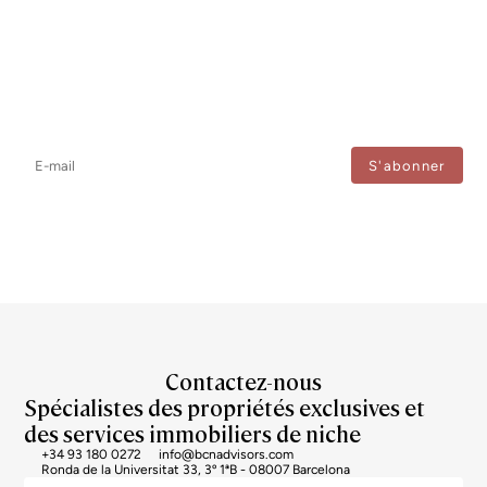
Newsletter
Ne manquez aucune information : abonnez-vous à notre newsletter
et recevez les mises à jour directement.
J'accepte le traitement de mes données afin de recevoir régulièrement les newsletters de
Bcn Advisors.
Contactez-nous
Spécialistes des propriétés exclusives et
des services immobiliers de niche
+34 93 180 0272
info@bcnadvisors.com
Ronda de la Universitat 33, 3º 1ªB - 08007 Barcelona