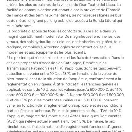
artères les plus populaires de la ville, et du Gran Teatre del Liceu. La
facilité de communication est garantie par la proximité de l’Estació
de França et des terminaux maritimes, de nombreuses lignes de bus
et de métro, un grand parking public et l’accès à la Ronda Litoral qui
relie l’aéroport.
La propriété dispose de tous les conforts du XXIe siècle dans un
magnifique bâtiment moderniste. De magnifiques ferronneries, des
vitraux, des sols hydrauliques uniques, des boiseries sculptées, tous
d’origine, combinés aux technologies de construction les plus
modernes et aux équipements les plus récents.
* Le prix indiqué n’inclut ni les taxes ni les frais de transaction. Dans le
cas des propriétés d’occasion en Catalogne, l’impôt sur les
Transmissions Patrimoniales (ITP) s’applique, dont les taux peuvent
actuellement varier entre 10 % et 13 %, en fonction de la valeur du
bien immobilier et de la situation de l’acquéreur, conformément à la
réglementation en vigueur. À titre indicatif, les tranches générales
applicables sont de 10 % pour les valeurs jusqu’à 600 000 €, de 11 %
entre 600 000 € et 900 000 €, de 12 % entre 900 000 € et 1 500 000
€ et de 13 % pour les montants supérieurs à 1 500 000 €, pouvant
varier en fonction de la réglementation applicable et des conditions
particulières de l’acheteur. Pour les logements neufs, la TVA de 10 %
s’applique, majorée de l’impôt sur les Actes Juridiques Documentés
(AJD), qui s’élève actuellement à environ 1,5 %. De même, le prix
n’inclut pas les frais de notaire, d’enregistrement foncier et d’agence
administrative, qui peuvent représenter, à titre indicatif, entre 1 % et 2