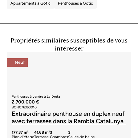
Appartements à Gòtic
Penthouses à Gòtic
Propriétés similaires susceptibles de vous
intéresser
Neuf
Penthouses à vendre à La Dreta
2.700.000 €
BCN076360010
Extraordinaire penthouse en duplex neuf
avec terrasses dans la Rambla Catalunya
177.37 m²
41.68 m²
3
3
Plan d'étage
Terrasse
Chambres
Salles de bains