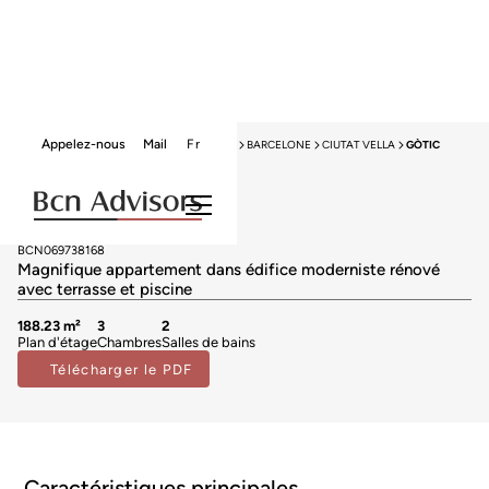
Appelez-nous
Mail
Fr
HOME
PROGRAMMES NEUFS À VENDRE
BARCELONE
CIUTAT VELLA
GÒTIC
Neuf
Programmes neufs à vendre à Gòtic
2.285.000 €
BCN069738168
Magnifique appartement dans édifice moderniste rénové
avec terrasse et piscine
188.23 m²
3
2
Plan d'étage
Chambres
Salles de bains
Télécharger le PDF
Caractéristiques principales