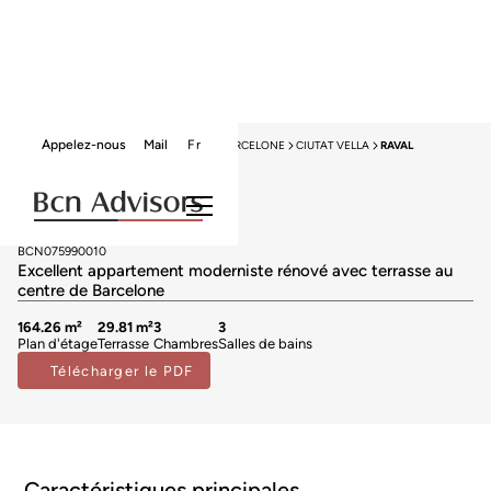
Appelez-nous
Mail
Fr
HOME
APPARTEMENTS À VENDRE
BARCELONE
CIUTAT VELLA
RAVAL
Exclusif
Appartements à vendre à Raval
1.395.000 €
BCN075990010
Excellent appartement moderniste rénové avec terrasse au
centre de Barcelone
164.26 m²
29.81 m²
3
3
Plan d'étage
Terrasse
Chambres
Salles de bains
Télécharger le PDF
Caractéristiques principales