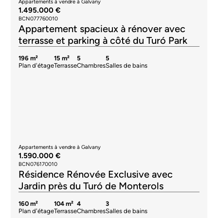
Appartements à vendre à Galvany
1.590.000 €
BCN076170010
Résidence Rénovée Exclusive avec
Jardin près du Turó de Monterols
160 m²
104 m²
4
3
Plan d'étage
Terrasse
Chambres
Salles de bains
Neuf
Exclusif
Réservé
Programmes neufs à vendre à La Dreta
1.155.750 €
BCN069378097