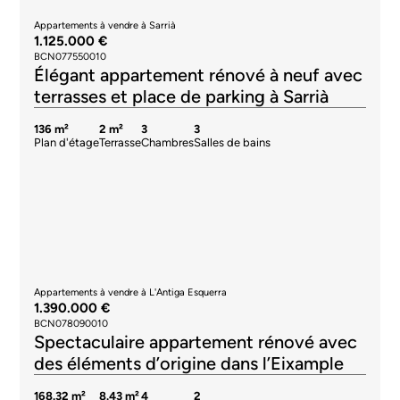
Appartements à vendre à L'Antiga Esquerra
1.390.000 €
BCN078090010
Spectaculaire appartement rénové avec
des éléments d’origine dans l’Eixample
168.32 m²
8.43 m²
4
2
Plan d'étage
Terrasse
Chambres
Salles de bains
Témoignages de nos clients
Histoires de confiance et de satisfaction liées à l’acquisition de
propriétés d’exception.