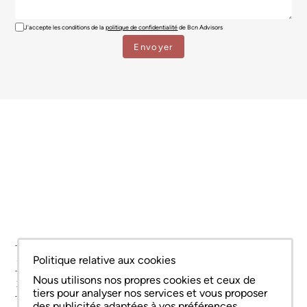
SERVICES
ZONES
NOUVELLE CONSTRUCTION
À PROPOS DE NOUS
© Copyright Bcn Advisors 2026
Politique relative aux cookies
aiCat 2736
Avis juridique
Politique relative aux cookies
Politique de confidentialité
Nous utilisons nos propres cookies et ceux de
tiers pour analyser nos services et vous proposer
des publicités adaptées à vos préférences,