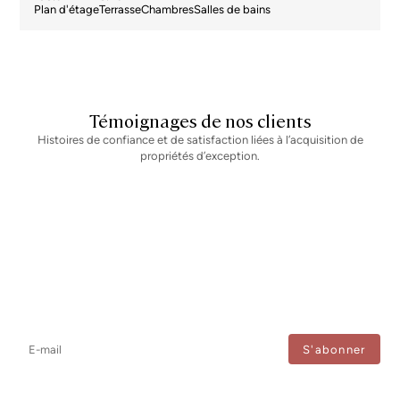
Newsletter
Ne manquez aucune information : abonnez-vous à notre newsletter
et recevez les mises à jour directement.
J'accepte le traitement de mes données afin de recevoir régulièrement les newsletters de
Bcn Advisors.
Contactez-nous
Spécialistes des propriétés exclusives et
des services immobiliers de niche