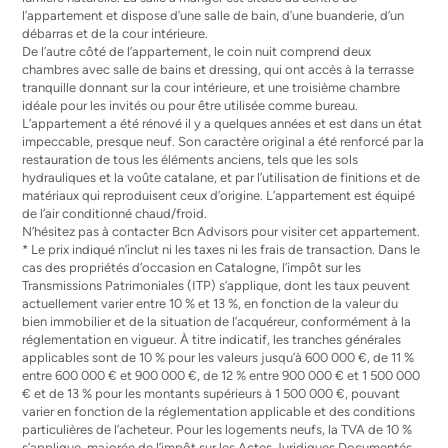
l’appartement et dispose d’une salle de bain, d’une buanderie, d’un
débarras et de la cour intérieure.
De l’autre côté de l’appartement, le coin nuit comprend deux
chambres avec salle de bains et dressing, qui ont accès à la terrasse
tranquille donnant sur la cour intérieure, et une troisième chambre
idéale pour les invités ou pour être utilisée comme bureau.
L’appartement a été rénové il y a quelques années et est dans un état
impeccable, presque neuf. Son caractère original a été renforcé par la
restauration de tous les éléments anciens, tels que les sols
hydrauliques et la voûte catalane, et par l’utilisation de finitions et de
matériaux qui reproduisent ceux d’origine. L’appartement est équipé
de l’air conditionné chaud/froid.
N’hésitez pas à contacter Bcn Advisors pour visiter cet appartement.
* Le prix indiqué n’inclut ni les taxes ni les frais de transaction. Dans le
cas des propriétés d’occasion en Catalogne, l’impôt sur les
Transmissions Patrimoniales (ITP) s’applique, dont les taux peuvent
actuellement varier entre 10 % et 13 %, en fonction de la valeur du
bien immobilier et de la situation de l’acquéreur, conformément à la
réglementation en vigueur. À titre indicatif, les tranches générales
applicables sont de 10 % pour les valeurs jusqu’à 600 000 €, de 11 %
entre 600 000 € et 900 000 €, de 12 % entre 900 000 € et 1 500 000
€ et de 13 % pour les montants supérieurs à 1 500 000 €, pouvant
varier en fonction de la réglementation applicable et des conditions
particulières de l’acheteur. Pour les logements neufs, la TVA de 10 %
s’applique, majorée de l’impôt sur les Actes Juridiques Documentés