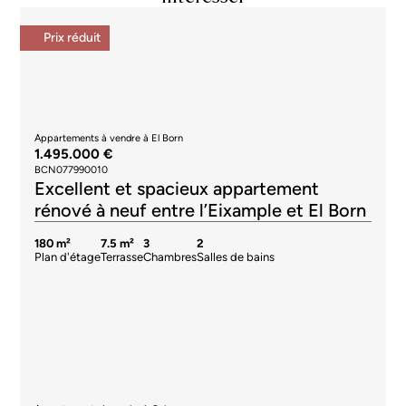
Excellent et spacieux appartement
rénové à neuf entre l’Eixample et El Born
180 m²
7.5 m²
3
2
Plan d'étage
Terrasse
Chambres
Salles de bains
Appartements à vendre à Galvany
1.495.000 €
BCN077760010
Appartement spacieux à rénover avec
terrasse et parking à côté du Turó Park
196 m²
15 m²
5
5
Plan d'étage
Terrasse
Chambres
Salles de bains