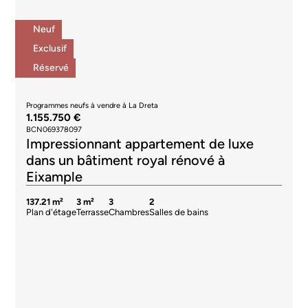
Impressionnant appartement de luxe
dans un bâtiment royal rénové à
Eixample
137.21 m²
3 m²
3
2
Plan d'étage
Terrasse
Chambres
Salles de bains
Appartements à vendre à Sarrià
1.125.000 €
BCN077550010
Élégant appartement rénové à neuf avec
terrasses et place de parking à Sarrià
136 m²
2 m²
3
3
Plan d'étage
Terrasse
Chambres
Salles de bains