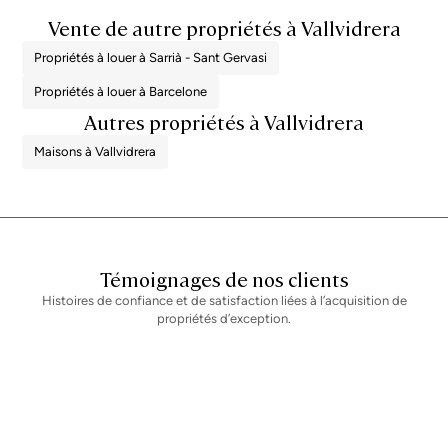
La propriété dispose d'un certificat de performance énergétique et d'un
Vente de autre propriétés à Vallvidrera
certificat d'habitabilité en cours de validité, qui seront fournis à toute
personne intéressée. Numéro d'enregistrement AICAT 2736, conformément
à la réglementation en vigueur. Les honoraires d'agence immobilière seront
Propriétés à louer à Sarrià - Sant Gervasi
pris en charge par le vendeur, conformément au mandat signé.
Propriétés à louer à Barcelone
Autres propriétés à Vallvidrera
Maisons à Vallvidrera
Témoignages de nos clients
Histoires de confiance et de satisfaction liées à l’acquisition de
propriétés d’exception.