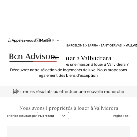
Appelez-nous
Mail
Fr
BCN ADVISORS
PROPRIÉTÉS À LOUER
BARCELONE
SARRIÀ - SANT GERVASI
VALLVI
Propriétés à louer à Vallvidrera
Vous cherchez un appartement ou une maison à louer à Vallvidrera ?
Découvrez notre sélection de logements de luxe. Nous proposons
également des biens d'exception.
Filtrer les résultats ou effectuer une nouvelle recherche
Nous avons 1 propriétés à louer à Vallvidrera
Trier les résultats par
Plus récent
Página 1 de 1