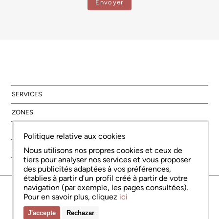
SERVICES
ZONES
NOUVELLE CONSTRUCTION
Politique relative aux cookies
À PROPOS DE NOUS
Nous utilisons nos propres cookies et ceux de
tiers pour analyser nos services et vous proposer
des publicités adaptées à vos préférences,
établies à partir d'un profil créé à partir de votre
navigation (par exemple, les pages consultées).
© Copyright Bcn Advisors 2026
aiCat 2736
Avis juridique
Politique relative aux cookies
Politique de confidentialité
Pour en savoir plus, cliquez
ici
J'accepte
Rechazar