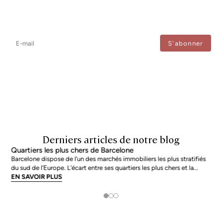
Newsletter
Ne manquez aucune information : abonnez-vous à notre newsletter
et recevez les mises à jour directement.
J'accepte le traitement de mes données afin de recevoir régulièrement les newsletters de
Bcn Advisors.
Derniers articles de notre blog
Quartiers les plus chers de Barcelone
Barcelone dispose de l’un des marchés immobiliers les plus stratifiés
du sud de l’Europe. L’écart entre ses quartiers les plus chers et la
moyenne de la ville n’est pas marginal : en juin 2026, les adresses les
EN SAVOIR PLUS
plus prisées s’échangent à près du double de la moyenne urb