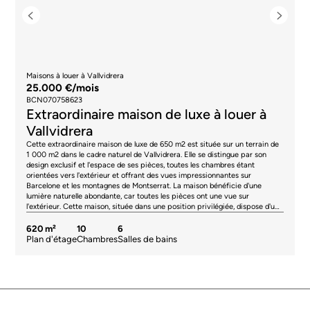
Maisons à louer à Vallvidrera
25.000 €/mois
BCN070758623
Extraordinaire maison de luxe à louer à
Vallvidrera
Cette extraordinaire maison de luxe de 650 m2 est située sur un terrain de
1 000 m2 dans le cadre naturel de Vallvidrera. Elle se distingue par son
design exclusif et l'espace de ses pièces, toutes les chambres étant
orientées vers l'extérieur et offrant des vues impressionnantes sur
Barcelone et les montagnes de Montserrat. La maison bénéficie d'une
lumière naturelle abondante, car toutes les pièces ont une vue sur
l'extérieur. Cette maison, située dans une position privilégiée, dispose d'une
piscine, d'un jardin, d'une salle de gymnastique avec vestiaire, salle de jeux
et cinéma, d'un garage privé d'une capacité de 3 véhicules et de 3 espaces
620 m²
10
6
de rangement. Le spacieux salon-salle à manger de 80 m2, dominé par une
Plan d'étage
Chambres
Salles de bains
élégante cheminée, dispose de grandes fenêtres qui s'ouvrent sur une
terrasse de 50 m2 avec vue sur Montserrat. Cette terrasse est reliée à une
piscine, idéale pour se détendre dans ce cadre exclusif et privé. Le salon-
salle à manger offre de magnifiques vues panoramiques et d'incroyables
couchers de soleil. La maison dispose d'une magnifique cuisine avec îlot
central et coin petit-déjeuner, d'une buanderie et d'une chambre de bonne