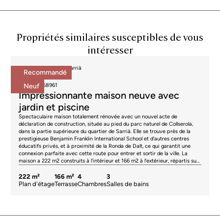
Propriétés similaires susceptibles de vous
intéresser
Maisons à vendre à Sarrià
Recommandé
2.195.000 €
BCN072258961
Neuf
Impressionnante maison neuve avec
jardin et piscine
Spectaculaire maison totalement rénovée avec un nouvel acte de
déclaration de construction, située au pied du parc naturel de Collserola,
dans la partie supérieure du quartier de Sarrià. Elle se trouve près de la
prestigieuse Benjamin Franklin International School et d'autres centres
éducatifs privés, et à proximité de la Ronda de Dalt, ce qui garantit une
connexion parfaite avec cette route pour entrer et sortir de la ville. La
maison a 222 m2 construits à l'intérieur et 166 m2 à l'extérieur, répartis sur
3 étages avec ascenseur intérieur avec une capacité de 4 personnes. Elle
dispose de matériaux et de finitions de la plus haute qualité, avec des
222 m²
166 m²
4
3
éléments originaux restaurés tels que des plafonds voûtés catalans et des
Plan d'étage
Terrasse
Chambres
Salles de bains
poutres en bois, ainsi que des murs en briques apparentes. L'étage
principal est consacré à la zone de jour, qui est entourée par la zone
extérieure de la maison. Il se compose d'un salon-salle à manger spacieux
et lumineux avec une cuisine semi-ouverte, équipée d'appareils Siemens
(plaque de cuisson, four/micro-ondes, chauffe-vaisselle, réfrigérateur, 2