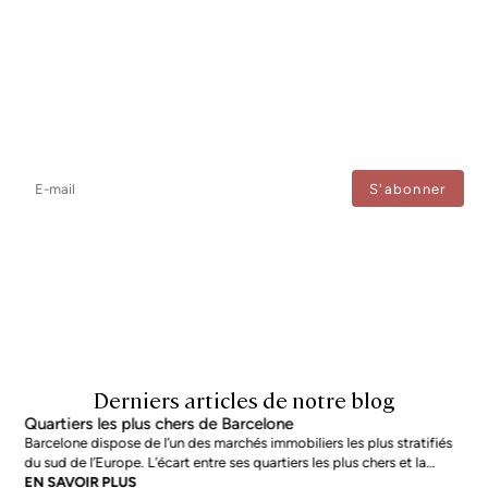
Newsletter
Ne manquez aucune information : abonnez-vous à notre newsletter
et recevez les mises à jour directement.
J'accepte le traitement de mes données afin de recevoir régulièrement les newsletters de
Bcn Advisors.
Derniers articles de notre blog
Quartiers les plus chers de Barcelone
Barcelone dispose de l’un des marchés immobiliers les plus stratifiés
du sud de l’Europe. L’écart entre ses quartiers les plus chers et la
moyenne de la ville n’est pas marginal : en juin 2026, les adresses les
EN SAVOIR PLUS