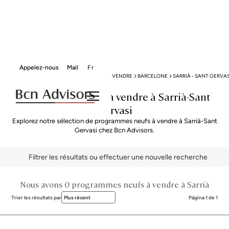
Appelez-nous
Mail
Fr
BCN ADVISORS
PROGRAMMES NEUFS À VENDRE
BARCELONE
SARRIÀ - SANT GERVAS
Programmes neufs à vendre à Sarrià-Sant
Gervasi
Explorez notre sélection de programmes neufs à vendre à Sarrià-Sant
Gervasi chez Bcn Advisors.
Filtrer les résultats ou effectuer une nouvelle recherche
Nous avons 0 programmes neufs à vendre à Sarrià
Trier les résultats par
Plus récent
Página 1 de 1