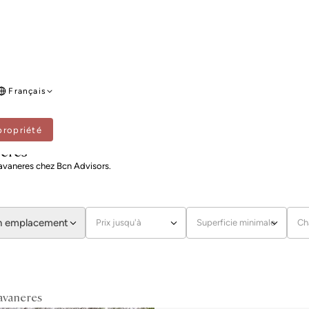
Français
propriété
RES
neres
lavaneres chez Bcn Advisors.
un emplacement
Prix ​​jusqu'à
Superficie minimale
Ch
avaneres