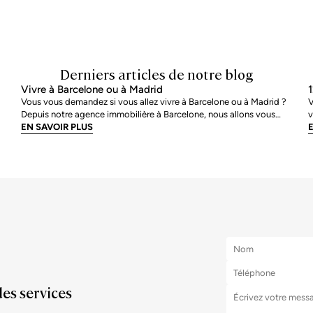
Derniers articles de notre blog
Vivre à Barcelone ou à Madrid
1
Vous vous demandez si vous allez vivre à Barcelone ou à Madrid ?
V
Depuis notre agence immobilière à Barcelone, nous allons vous
v
s
donner quelques conseils pour que vous puissiez évaluer quelle est
EN SAVOIR PLUS
e
E
votre meilleure option. Nous allons passer en revue, point par
v
point, toutes les caractéristiques qui nous
l
des services