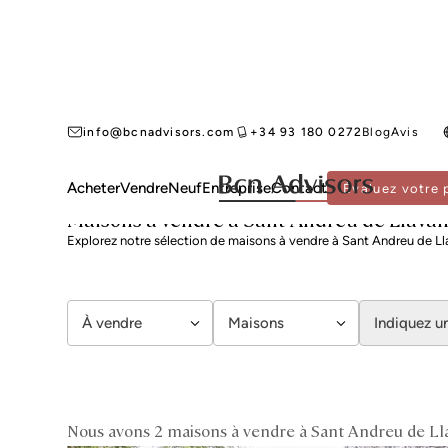
info@bcnadvisors.com
+34 93 180 0272
Blog
Avis
Acheter
Vendre
Neuf
Entreprise
Contact
Évaluez votre 
BCN ADVISORS
MAISONS À VENDRE
MARESME
SANT ANDREU DE LLAVANE
Maisons à vendre à Sant Andreu de Llava
Explorez notre sélection de maisons à vendre à Sant Andreu de L
À vendre
Maisons
Indiquez 
Nous avons 2 maisons à vendre à Sant Andreu de Ll