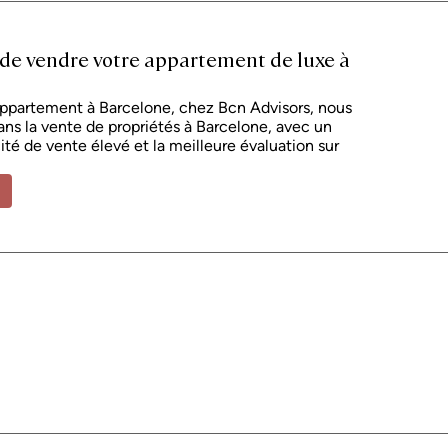
à titre indicatif, entre 1 % et 2 % supplémentaires du prix d'achat. Toutes
 à titre purement indicatif et sont susceptibles d'être modifiées ou de
e d'un certificat de performance énergétique et d'un certificat
 de vendre votre appartement de luxe à
seront fournis à toute personne intéressée. Numéro d'enregistrement AICAT
n vigueur. Les honoraires d'agence immobilière seront pris en charge
 signé.
appartement à Barcelone, chez Bcn Advisors, nous
ns la vente de propriétés à Barcelone, avec un
té de vente élevé et la meilleure évaluation sur