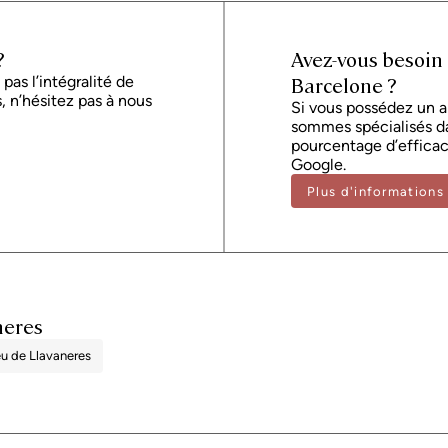
administrative, qui peuvent représenter, 
les informations présentées sont fournies
contenir des erreurs. La propriété dispos
?
Avez-vous besoin
d'habitabilité en cours de validité, qui 
2736, conformément à la réglementation e
Barcelone ?
pas l’intégralité de
par le vendeur, conformément au mandat
, n’hésitez pas à nous
Si vous possédez un 
sommes spécialisés da
pourcentage d’efficaci
Google.
Plus d'informations
neres
u de Llavaneres