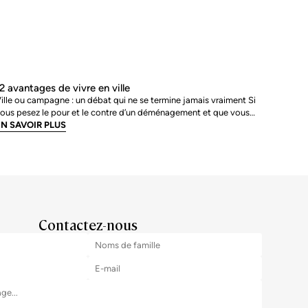
2 avantages de vivre en ville
ille ou campagne : un débat qui ne se termine jamais vraiment Si
ous pesez le pour et le contre d’un déménagement et que vous
ssayez de déterminer si la vie en ville en vaut vraiment la peine,
N SAVOIR PLUS
ous n’êtes pas seul. Le débat entre vie urbaine et vie rurale est
’une des décisions
Contactez-nous