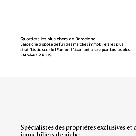
Quartiers les plus chers de Barcelone
Barcelone dispose de l’un des marchés immobiliers les plus
stratifiés du sud de l’Europe. L’écart entre ses quartiers les plus
chers et la moyenne de la ville n’est pas marginal : en juin 2026, le
EN SAVOIR PLUS
adresses les plus prisées s’échangent à près du double de la
moyenne urb
Spécialistes des propriétés exclusives et 
immobiliers de niche