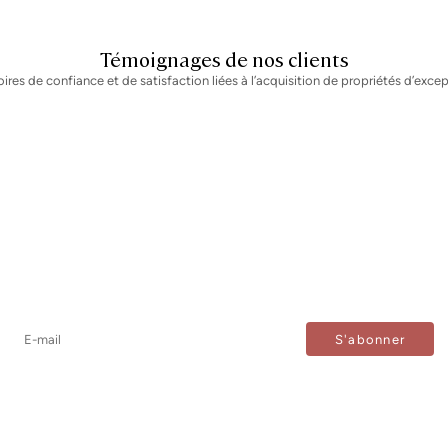
Témoignages de nos clients
oires de confiance et de satisfaction liées à l’acquisition de propriétés d’excep
Newsletter
Ne manquez aucune information : abonnez-vous à notre
newsletter et recevez les mises à jour directement.
J'accepte le traitement de mes données afin de recevoir régulièrement les newsletters de Bcn Advisors.