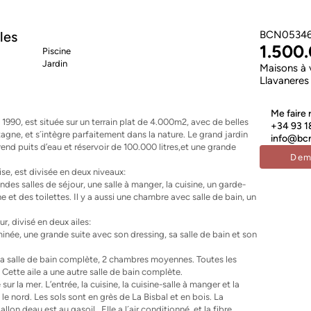
les
BCN05346
1.500
Piscine
Jardin
Maisons à 
Llavaneres
Me faire 
990, est située sur un terrain plat de 4.000m2, avec de belles
+34 93 1
tagne, et s´intègre parfaitement dans la nature. Le grand jardin
info@bcn
end puits d’eau et réservoir de 100.000 litres,et une grande
Dem
ise, est divisée en deux niveaux:
des salles de séjour, une salle à manger, la cuisine, un garde-
 et des toilettes. Il y a aussi une chambre avec salle de bain, un
r, divisé en deux ailes:
minée, une grande suite avec son dressing, sa salle de bain et son
et sa salle de bain complète, 2 chambres moyennes. Toutes les
Cette aile a une autre salle de bain complète.
ur la mer. L’entrée, la cuisine, la cuisine-salle à manger et la
e nord. Les sols sont en grès de La Bisbal et en bois. La
allon deau est au gasoil,. Elle a l´air conditionné, et la fibre