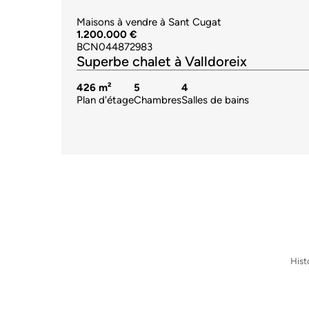
Maisons à vendre à Sant Cugat
1.200.000 €
BCN044872983
Superbe chalet à Valldoreix
426 m²
5
4
Plan d'étage
Chambres
Salles de bains
Hist