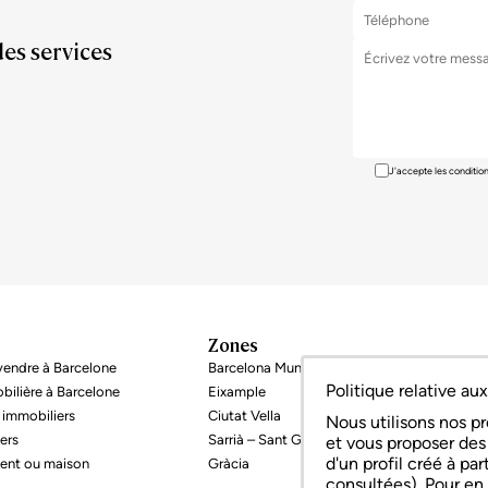
des services
J'accepte les conditio
Zones
endre à Barcelone
Barcelona Munipalité
Politique relative au
bilière à Barcelone
Eixample
 immobiliers
Ciutat Vella
Nous utilisons nos pr
ers
Sarrià – Sant Gervasi
et vous proposer des 
d'un profil créé à pa
ent ou maison
Gràcia
consultées). Pour en 