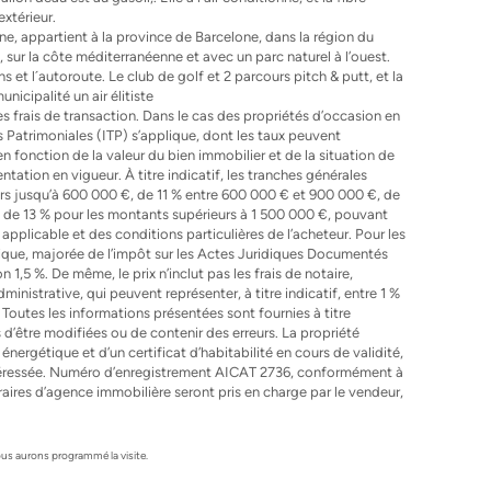
extérieur.
e, appartient à la province de Barcelone, dans la région du
sur la côte méditerranéenne et avec un parc naturel à l’ouest.
s et l´autoroute. Le club de golf et 2 parcours pitch & putt, et la
nicipalité un air élitiste
i les frais de transaction. Dans le cas des propriétés d’occasion en
s Patrimoniales (ITP) s’applique, dont les taux peuvent
en fonction de la valeur du bien immobilier et de la situation de
tation en vigueur. À titre indicatif, les tranches générales
urs jusqu’à 600 000 €, de 11 % entre 600 000 € et 900 000 €, de
 de 13 % pour les montants supérieurs à 1 500 000 €, pouvant
applicable et des conditions particulières de l’acheteur. Pour les
ique, majorée de l’impôt sur les Actes Juridiques Documentés
 1,5 %. De même, le prix n’inclut pas les frais de notaire,
inistrative, qui peuvent représenter, à titre indicatif, entre 1 %
 Toutes les informations présentées sont fournies à titre
 d’être modifiées ou de contenir des erreurs. La propriété
nergétique et d’un certificat d’habitabilité en cours de validité,
ntéressée. Numéro d’enregistrement AICAT 2736, conformément à
aires d’agence immobilière seront pris en charge par le vendeur,
s aurons programmé la visite.