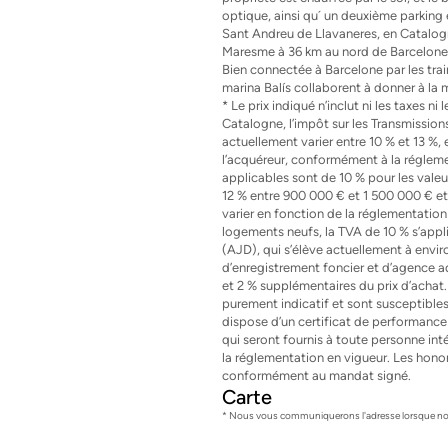
optique, ainsi qu´ un deuxième parking 
Sant Andreu de Llavaneres, en Catalogn
Maresme à 36 km au nord de Barcelone, 
Bien connectée à Barcelone par les train
marina Balís collaborent à donner à la mu
* Le prix indiqué n’inclut ni les taxes n
Catalogne, l’impôt sur les Transmission
actuellement varier entre 10 % et 13 %, 
l’acquéreur, conformément à la réglemen
applicables sont de 10 % pour les vale
12 % entre 900 000 € et 1 500 000 € et
varier en fonction de la réglementation 
logements neufs, la TVA de 10 % s’appl
(AJD), qui s’élève actuellement à environ
d’enregistrement foncier et d’agence adm
et 2 % supplémentaires du prix d’achat.
purement indicatif et sont susceptibles
dispose d’un certificat de performance é
qui seront fournis à toute personne i
la réglementation en vigueur. Les honor
conformément au mandat signé.
Carte
* Nous vous communiquerons l'adresse lorsque nou