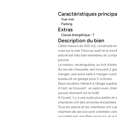
Caractéristiques principa
Vue-mer
Parking
Extras
Classe énergétique : T
Description du bien
Cette maison de 400 m2, construite en 1
vues sur la mer (face au sud) et la mon
arboré est très bien entretenu et compr
piscine.
La maison, recatngulaire, au toit d’ardo
Au rez-de-chaussée, sen trouvent 2 gran
manger, une autre salle à manger-cuisine
bureau et un garage pour 2 voitures.
Deux escaliers mènent à l’étage supérieu
A l’est, se trouvent : un salon avec che
jacuzzi donnant sur la forêt.
À l’ouest, il y a une suite plus petite 
chambres ont des armoires encastrées. 
Tous les salons et les chambres ont vue s
chambre de service sont orientées vers l
propriété est chauffée par le sol, et le b