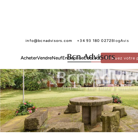
info@bcnadvisors.com
+34 93 180 0272
Blog
Avis
Acheter
Vendre
Neuf
Entreprise
Contact
Évaluez votre 