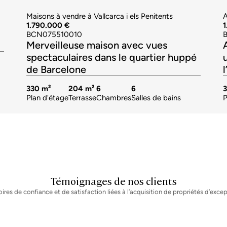
Maisons à vendre à Vallcarca i els Penitents
A
1.790.000 €
BCN075510010
Merveilleuse maison avec vues
spectaculaires dans le quartier huppé
de Barcelone
330 m²
204 m²
6
6
Plan d'étage
Terrasse
Chambres
Salles de bains
P
Témoignages de nos clients
oires de confiance et de satisfaction liées à l’acquisition de propriétés d’excep