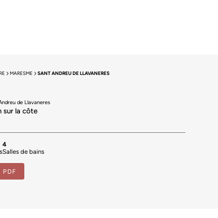
RE
MARESME
SANT ANDREU DE LLAVANERES
Andreu de Llavaneres
sur la côte
4
s
Salles de bains
e PDF