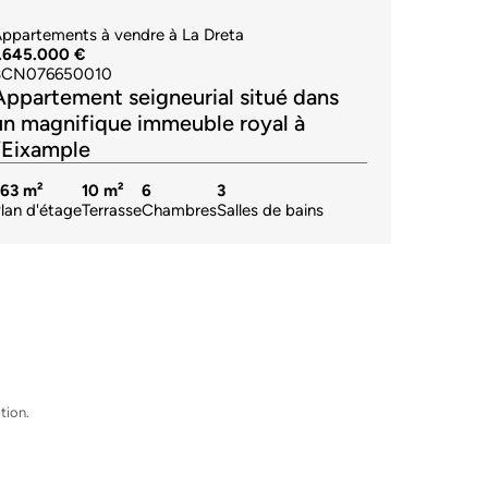
ppartements à vendre à La Dreta
1.645.000 €
BCN076650010
Appartement seigneurial situé dans
un magnifique immeuble royal à
l’Eixample
363 m²
10 m²
6
3
lan d'étage
Terrasse
Chambres
Salles de bains
tion.