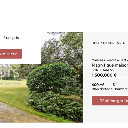
Français
HOME
MAISONS À VEND
propriété
Maisons à vendre à Sant 
Magnifique maison 
BCN053461727
1.500.000 €
400 m²
5
Plan d'étage
Chambre
Télécharger l