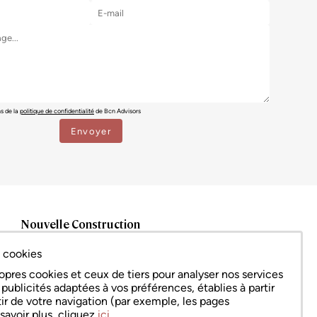
ns de la
politique de confidentialité
de Bcn Advisors
Nouvelle Construction
Barcelona ciudad
x cookies
Eixample
Ciutat Vella
opres cookies et ceux de tiers pour analyser nos services
Sarrià – Sant Gervasi
publicités adaptées à vos préférences, établies à partir
rtir de votre navigation (par exemple, les pages
Tous
savoir plus, cliquez
ici