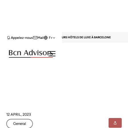
HOME
BLOG
GENERAL
LES 6 MEILLEURS HÔTELS DE LUXE À BARCELONE
Appelez-nous
Mail
Fr
Les 6 meilleurs hôtels de luxe à
Barcelone
12 APRIL, 2023
General