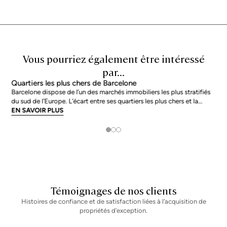
Vous pourriez également être intéressé
par...
Quartiers les plus chers de Barcelone
Barcelone dispose de l’un des marchés immobiliers les plus stratifiés
du sud de l’Europe. L’écart entre ses quartiers les plus chers et la
moyenne de la ville n’est pas marginal : en juin 2026, les adresses les
EN SAVOIR PLUS
plus prisées s’échangent à près du double de la moyenne urb
Témoignages de nos clients
Histoires de confiance et de satisfaction liées à l’acquisition de
propriétés d’exception.