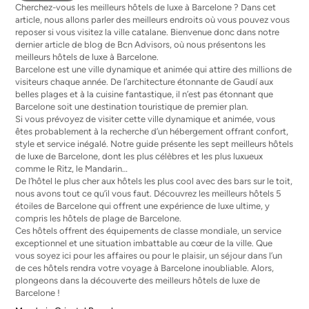
Cherchez-vous les meilleurs hôtels de luxe à Barcelone ? Dans cet
article, nous allons parler des meilleurs endroits où vous pouvez vous
reposer si vous visitez la ville catalane. Bienvenue donc dans notre
dernier article de blog de Bcn Advisors, où nous présentons les
meilleurs hôtels de luxe à Barcelone.
Barcelone est une ville dynamique et animée qui attire des millions de
visiteurs chaque année. De l’architecture étonnante de Gaudí aux
belles plages et à la cuisine fantastique, il n’est pas étonnant que
Barcelone soit une destination touristique de premier plan.
Si vous prévoyez de visiter cette ville dynamique et animée, vous
êtes probablement à la recherche d’un hébergement offrant confort,
style et service inégalé. Notre guide présente les sept meilleurs hôtels
de luxe de Barcelone, dont les plus célèbres et les plus luxueux
comme le Ritz, le Mandarin…
De l’hôtel le plus cher aux hôtels les plus cool avec des bars sur le toit,
nous avons tout ce qu’il vous faut. Découvrez les meilleurs hôtels 5
étoiles de Barcelone qui offrent une expérience de luxe ultime, y
compris les hôtels de plage de Barcelone.
Ces hôtels offrent des équipements de classe mondiale, un service
exceptionnel et une situation imbattable au cœur de la ville. Que
vous soyez ici pour les affaires ou pour le plaisir, un séjour dans l’un
de ces hôtels rendra votre voyage à Barcelone inoubliable. Alors,
plongeons dans la découverte des meilleurs hôtels de luxe de
Barcelone !