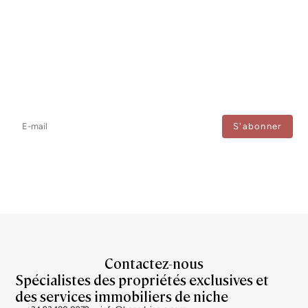
Newsletter
Ne manquez aucune information : abonnez-vous à notre newsletter
et recevez les mises à jour directement.
J'accepte le traitement de mes données afin de recevoir régulièrement les newsletters de
Bcn Advisors.
Contactez-nous
Spécialistes des propriétés exclusives et
des services immobiliers de niche