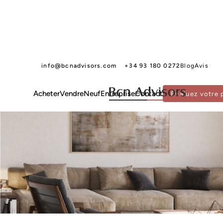
info@bcnadvisors.com
+34 93 180 0272
Blog
Avis
Neuf
Exclusif
Acheter
Vendre
Neuf
Entreprise
Contact
Évaluez votre 
Réservé