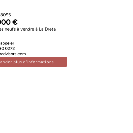
8095
000 €
 neufs à vendre à La Dreta
rappeler
80 0272
advisors.com
ander plus d'informations