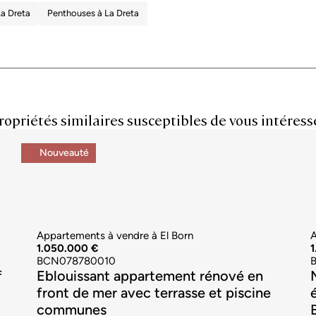
La Dreta
Penthouses à La Dreta
ropriétés similaires susceptibles de vous intéress
Nouveauté
Appartements à vendre à El Born
A
1.050.000 €
1
BCN078780010
f
Eblouissant appartement rénové en
front de mer avec terrasse et piscine
communes