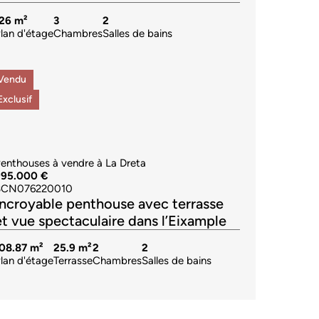
126 m²
3
2
lan d'étage
Chambres
Salles de bains
Vendu
Exclusif
enthouses à vendre à La Dreta
995.000 €
BCN076220010
Incroyable penthouse avec terrasse
et vue spectaculaire dans l’Eixample
08.87 m²
25.9 m²
2
2
lan d'étage
Terrasse
Chambres
Salles de bains