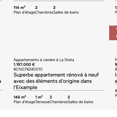
114 m²
2
2
Plan d'étage
Chambres
Salles de bains
P
Appartements à vendre à La Dreta
P
1.197.000 €
BCN076240010
Superbe appartement rénové à neuf
a
avec des éléments d’origine dans
l’Eixample
1
P
146 m²
1 m²
3
2
Plan d'étage
Terrasse
Chambres
Salles de bains