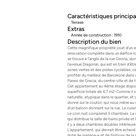
Caractéristiques principa
Terrase
Extras
Année de construction : 1910
Description du bien
Cette magnifique propriété jouit d’un e
rénovation complète dans un édifice ro
se trouve à l’angle de la rue Girona, d
l’avenue Diagonal, qui est en train d’
zones vertes et des pistes cyclables, c
profiter du meilleur de Barcelone dans 
Paseo de Gracia, du centre-ville et de 
Cet appartement au 4ème étage dispose
superficie totale de 4,7 m2. Comme il s’
naturelle, atypique dans le quartier, e
donne sur le couloir, qui nous mène au
d’un balcon donnant sur la rue. La cuis
Le coin nuit comprend 3 chambres. La se
qui distribue la salle de bains privée e
il y a deux chambres doubles intérieure
L’appartement, qui devrait être achevé 
doté de matériaux et de finitions de la 