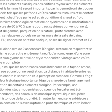
ra les éléments classiques des édifices royaux avec les éléments
t la luminosité seront importants, car ils permettront de trouver
nnels tels que les plafonds voûtés catalans restaurés et le confort
t : chauffage par le sol et air conditionné chaud et froid
 dernière technologie en matière de systèmes de climatisation qui
ergie de 60 à 70 % par rapport aux systèmes conventionnels),
t de gamme, parquet en bois naturel, porte d’entrée avec
, carrelage en porcelaine sur les murs de la salle de bains,
 LED, connexion par fibre optique, prises de signal Internet et TV,
, disposera de 2 ascenseurs (l’original restauré en respectant sa
sme et un autre entièrement neuf), d’un concierge, d’une zone
 et d’un gymnase privé de style moderniste-vintage avec voûte
 bain complète.
 ainsi que les nombreuses cours intérieures et la façade arrière,
rage et une bonne ventilation. La distance inhabituelle entre les
ce encore la sensation et la perception d’espace. Comme il s’agit
leur historique importante, l’équipe chargée de l’aménagement
ération de certains éléments d’origine. Par exemple, une
tion des stucs modernistes du cœur de l’escalier ont été
dépendants, des carreaux de mosaïque hydraulique récupérés
 historique de la propriété. En outre, la menuiserie extérieure a
balcons en bois avec rupture de pont thermique et verre isolant
de 1, 2 et 3 chambres dont les prix commencent à 522 000 €,