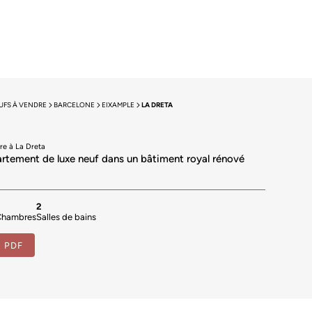
FS À VENDRE
BARCELONE
EIXAMPLE
LA DRETA
re à La Dreta
rtement de luxe neuf dans un bâtiment royal rénové
3
2
Chambres
Salles de bains
e PDF