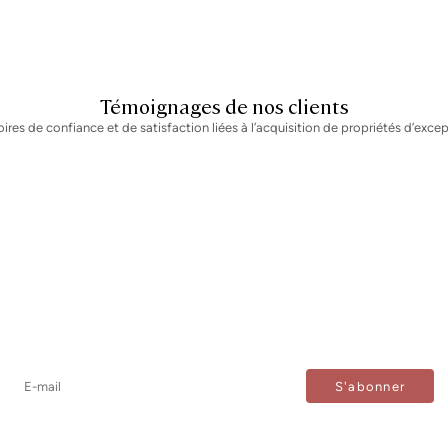
Témoignages de nos clients
oires de confiance et de satisfaction liées à l’acquisition de propriétés d’excep
Newsletter
Ne manquez aucune information : abonnez-vous à notre
newsletter et recevez les mises à jour directement.
J'accepte le traitement de mes données afin de recevoir régulièrement les newsletters de Bcn Advisors.