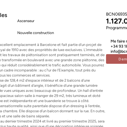
les
BCN06935
1.127.
Ascenseur
Programmes
Nouvelle construction
Me faire 
xcellent emplacement à Barcelone et fait partie d’un projet de
+34 93 1
yal de 1910 avec des propriétés de luxe exclusives. L’immeuble
info@bcn
ont les travaux de piétonisation sont pratiquement terminés, et de
Dem
être transformée en boulevard avec une grande zone piétonne, des
e qui réduit considérablement le trafic automobile. Vous pourrez
un cadre incomparable : au c?ur de l’Eixample, tout près du
tous les commerces et services.
 de 128,4 m2 d’espace intérieur et de 2 balcons d’une
agit d’un bâtiment d’angle, il bénéficie d’une grande lumière
t de vues uniques avec beaucoup de profondeur. Un hall d’entrée
 spacieux salon-salle à manger de 29 m2, très lumineux et doté
ine est indépendante et une buanderie se trouve à côté.
nsationnelle suite parentale dispose d’un dressing à l’entrée,
t la chambre. Elle dispose d’un balcon donnant sur la rue. En outre,
s et une salle de bains séparée.
au dernier trimestre 2024 et livré au premier trimestre 2025, sera
plus haute qualité, ainsi que d’une décoration intérieure soignée