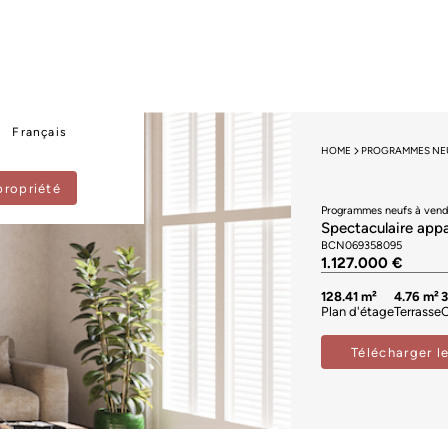
Français
HOME
PROGRAMMES NEU
propriété
Programmes neufs à vend
Spectaculaire appa
BCN069358095
1.127.000 €
128.41 m²
4.76 m²
Plan d'étage
Terrasse
Télécharger l