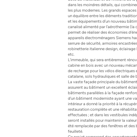
dans les moindres détails, qui combine
les plus modernes. Les grands espaces e
un équilibre entre les éléments traditio
et les équipements d’un nouveau bâtimen
canalisé alimenté par l’aérothermie (la
permet de réaliser des économies d’én
appareils électroménagers Siemens hau
serrure de sécurité, armoires encastrées
robinetterie italienne design, éclairage
etc.
L’immeuble, qui sera entièrement rénové
cabine en bois avec un nouveau mécani
de recharge pour les vélos électriques
catalane, sols hydrauliques et salle de
La vaste façade principale du bâtiment,
assurent au bâtiment un excellent éclai
bâtiments parallèles à la façade renfor
d’un bâtiment moderniste ayant une va
intérieur a donné la priorité à la récup
restauration complète et une réhabilita
effectuées ; et dans les vestibules in
seront installés pour maintenir la valeur
été remplacée par des fenêtres et des 
feuilleté.
Ce projet comprend des appartements 