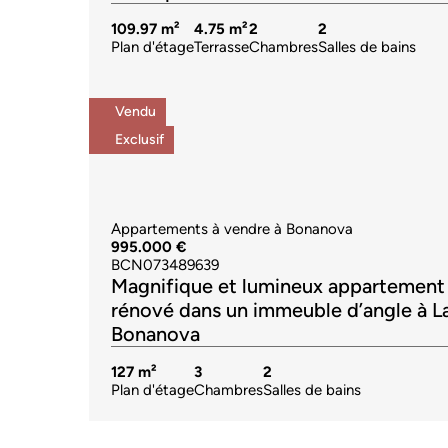
109.97 m²
4.75 m²
2
2
Plan d'étage
Terrasse
Chambres
Salles de bains
Vendu
Exclusif
Appartements à vendre à Bonanova
995.000 €
BCN073489639
Magnifique et lumineux appartement
rénové dans un immeuble d’angle à L
Bonanova
127 m²
3
2
Plan d'étage
Chambres
Salles de bains