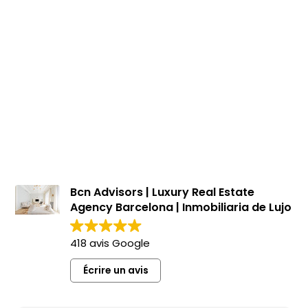
Appartements à vendre à Raval
485.000 €
BCN075200010
Sensationnel et accueillant appartement avec
cour au cœur de Barcelone
65.24 m²
9 m²
2
1
Plan d'étage
Terrasse
Chambres
Salles de bains
Bcn Advisors | Luxury Real Estate
Agency Barcelona | Inmobiliaria de Lujo
418 avis Google
Écrire un avis