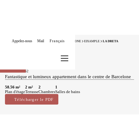
Appelez-nous
Mail
Français
HOME
APPARTEMENTS À VENDRE
BARCELONE
EIXAMPLE
LA DRETA
Vendu
Appartements à vendre à La Dreta
450.000 €
Exclusif
BCN074749952
Fantastique et lumineux appartement dans le centre de Barcelone
58.56 m²
2 m²
2
1
Plan d'étage
Terrasse
Chambres
Salles de bains
Télécharger le PDF
Caractéristiques principales