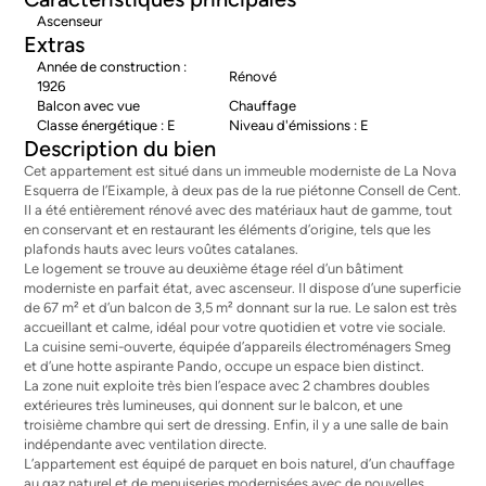
Ascenseur
Extras
Année de construction :
Rénové
1926
Balcon avec vue
Chauffage
Classe énergétique : E
Niveau d'émissions : E
Description du bien
Cet appartement est situé dans un immeuble moderniste de La Nova
Esquerra de l’Eixample, à deux pas de la rue piétonne Consell de Cent.
Il a été entièrement rénové avec des matériaux haut de gamme, tout
en conservant et en restaurant les éléments d’origine, tels que les
plafonds hauts avec leurs voûtes catalanes.
Le logement se trouve au deuxième étage réel d’un bâtiment
moderniste en parfait état, avec ascenseur. Il dispose d’une superficie
de 67 m² et d’un balcon de 3,5 m² donnant sur la rue. Le salon est très
accueillant et calme, idéal pour votre quotidien et votre vie sociale.
La cuisine semi-ouverte, équipée d’appareils électroménagers Smeg
et d’une hotte aspirante Pando, occupe un espace bien distinct.
La zone nuit exploite très bien l’espace avec 2 chambres doubles
extérieures très lumineuses, qui donnent sur le balcon, et une
troisième chambre qui sert de dressing. Enfin, il y a une salle de bain
indépendante avec ventilation directe.
L’appartement est équipé de parquet en bois naturel, d’un chauffage
au gaz naturel et de menuiseries modernisées avec de nouvelles