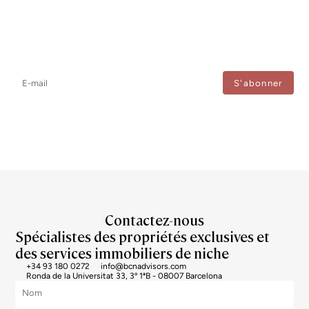
Newsletter
Ne manquez aucune information : abonnez-vous à notre newsletter
et recevez les mises à jour directement.
J'accepte le traitement de mes données afin de recevoir régulièrement les newsletters de
Bcn Advisors.
Contactez-nous
Spécialistes des propriétés exclusives et
des services immobiliers de niche
+34 93 180 0272
info@bcnadvisors.com
Ronda de la Universitat 33, 3º 1ªB - 08007 Barcelona