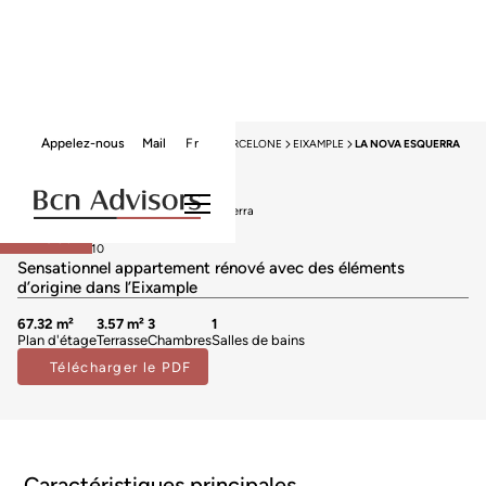
Appelez-nous
Mail
Fr
HOME
APPARTEMENTS À VENDRE
BARCELONE
EIXAMPLE
LA NOVA ESQUERRA
Vendu
Appartements à vendre à La Nova Esquerra
450.000 €
Exclusif
BCN076610010
Sensationnel appartement rénové avec des éléments
d’origine dans l’Eixample
67.32 m²
3.57 m²
3
1
Plan d'étage
Terrasse
Chambres
Salles de bains
Télécharger le PDF
Caractéristiques principales