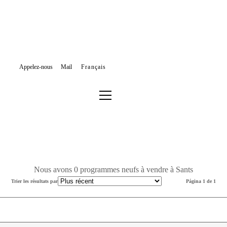
Appelez-nous
Mail
Français
PROGRAMMES NEUFS À VENDRE
BARCELONE
SANTS MONTJUÏC
SANTS
Filtrer les résultats ou effectuer une nouvelle recherche
Nous avons 0 programmes neufs à vendre à Sants
Trier les résultats par
Página 1 de 1