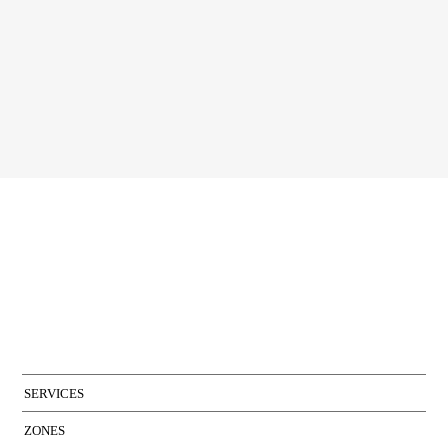
J'accepte les conditions de la
politique de confidentialité
de Bcn Advisors
SERVICES
ZONES