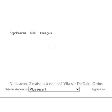
Appelez-nous
Mail
Français
MAISONS À VENDRE
MARESME
VILASSAR DE DALT - ORRIUS
Filtrer les résultats ou effectuer une nouvelle recherche
Nous avons 2 maisons à vendre à Vilassar De Dalt - Orrius
Trier les résultats par
Página 1 de 1