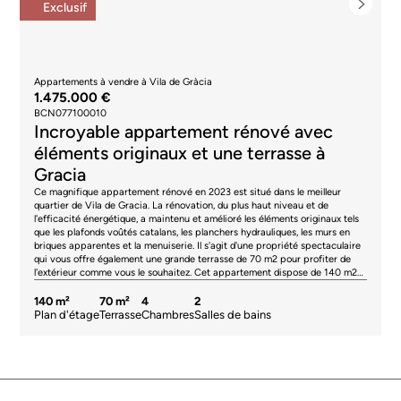
Exclusif
Appartements à vendre à Vila de Gràcia
1.475.000 €
BCN077100010
Incroyable appartement rénové avec
éléments originaux et une terrasse à
Gracia
Ce magnifique appartement rénové en 2023 est situé dans le meilleur
quartier de Vila de Gracia. La rénovation, du plus haut niveau et de
l'efficacité énergétique, a maintenu et amélioré les éléments originaux tels
que les plafonds voûtés catalans, les planchers hydrauliques, les murs en
briques apparentes et la menuiserie. Il s'agit d'une propriété spectaculaire
qui vous offre également une grande terrasse de 70 m2 pour profiter de
l'extérieur comme vous le souhaitez. Cet appartement dispose de 140 m2
d'espace intérieur construit. La partie jour est un grand espace qui intègre
le salon, la salle à manger, la cuisine ouverte (avec un garde-manger séparé
140 m²
70 m²
4
2
devant) et une belle galerie qui a accès à la magnifique terrasse de 70 m2,
Plan d'étage
Terrasse
Chambres
Salles de bains
qui incorpore une salle de stockage et une buanderie. Il est très ensoleillé
grâce à sa parfaite orientation sud-est et au fait que les bâtiments
environnants sont bas. Il est également calme car il donne sur la cour
intérieure. Vous voudrez certainement y être pour rencontrer vos amis et
votre famille, manger en plein air ou simplement vous détendre dans
l'agréable climat méditerranéen de Barcelone. L'espace nuit est polyvalent