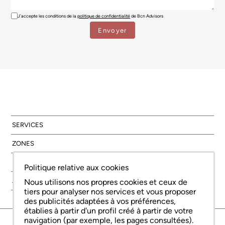
J'accepte les conditions de la
politique de confidentialité
de Bcn Advisors
SERVICES
ZONES
NOUVELLE CONSTRUCTION
Politique relative aux cookies
À PROPOS DE NOUS
Nous utilisons nos propres cookies et ceux de
tiers pour analyser nos services et vous proposer
des publicités adaptées à vos préférences,
établies à partir d'un profil créé à partir de votre
navigation (par exemple, les pages consultées).
© Copyright Bcn Advisors 2026