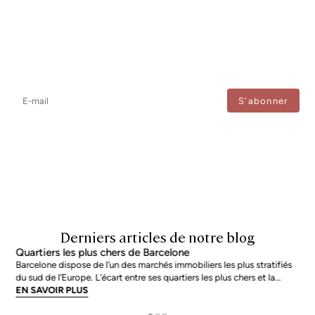
Newsletter
Ne manquez aucune information : abonnez-vous à notre newsletter
et recevez les mises à jour directement.
J'accepte le traitement de mes données afin de recevoir régulièrement les newsletters de
Bcn Advisors.
Derniers articles de notre blog
Quartiers les plus chers de Barcelone
Barcelone dispose de l’un des marchés immobiliers les plus stratifiés
du sud de l’Europe. L’écart entre ses quartiers les plus chers et la
moyenne de la ville n’est pas marginal : en juin 2026, les adresses les
EN SAVOIR PLUS
plus prisées s’échangent à près du double de la moyenne urb