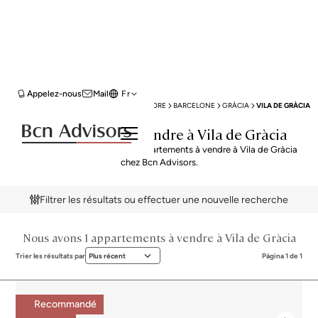
Appelez-nous
Mail
Fr
BCN ADVISORS
APPARTEMENTS À VENDRE
BARCELONE
GRÀCIA
VILA DE GRÀCIA
Appartements à vendre à Vila de Gràcia
Explorez notre sélection de appartements à vendre à Vila de Gràcia
chez Bcn Advisors.
Filtrer les résultats ou effectuer une nouvelle recherche
Nous avons 1 appartements à vendre à Vila de Gràcia
Trier les résultats par
Plus récent
Página 1 de 1
Recommandé