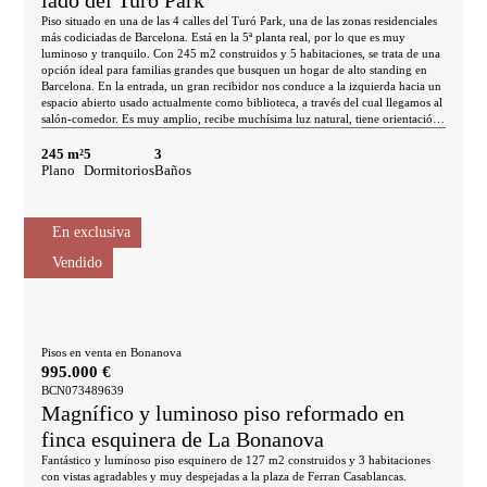
lado del Turó Park
Piso situado en una de las 4 calles del Turó Park, una de las zonas residenciales
más codiciadas de Barcelona. Está en la 5ª planta real, por lo que es muy
luminoso y tranquilo. Con 245 m2 construidos y 5 habitaciones, se trata de una
opción ideal para familias grandes que busquen un hogar de alto standing en
Barcelona. En la entrada, un gran recibidor nos conduce a la izquierda hacia un
espacio abierto usado actualmente como biblioteca, a través del cual llegamos al
salón-comedor. Es muy amplio, recibe muchísima luz natural, tiene orientación
suroeste y da a la calle. Por la zona de comedor accedemos a la cocina equipada
con electrodomésticos, que tiene espacio para una mesa. Tiene anexa la zona de
245 m²
5
3
aguas y un gran espacio de almacenaje y despensa. Por último, encontramos un
Plano
Dormitorios
Baños
aseo de cortesía y la habitación de servicio con su propio cuarto de baño. Hacia
el otro lado de la vivienda, encontramos un espacio abierto habilitado para
despacho y, a continuación, la zona de noche. Está compuesta por el dormitorio
En exclusiva
principal en suite con cuarto de baño y zona de vestidor, 3 habitaciones dobles
(una de ellas exterior al patio de manzana con orientación noroeste) y un cuarto
Vendido
de baño independiente. En el cuarto de baño principal hay una sauna. El piso
está equipado con suelos de parquet, aire acondicionado frío/calor (por
conductos en la zona de noche y por split en la zona de día) y persianas
mecanizadas. Está en una finca noble clásica con conserje, 2 ascensores y
trastero. Los alrededores disponen de numerosos comercios, servicios, colegios
internacionales y escuelas de negocios. Además, está muy bien conectado con el
Pisos en venta en Bonanova
centro de la ciudad por Ferrocarrils de la Generalitat y autobús. No dudes en
995.000 €
contactar con Bcn Advisors para solicitar una visita a este piso. ¿Planeas invertir
BCN073489639
en pisos en venta en Turó Park? Descubre nuestras propiedades exclusivas y
Magnífico y luminoso piso reformado en
encuentra tu próxima inversión inmobiliaria.
finca esquinera de La Bonanova
Fantástico y luminoso piso esquinero de 127 m2 construidos y 3 habitaciones
con vistas agradables y muy despejadas a la plaza de Ferran Casablancas.