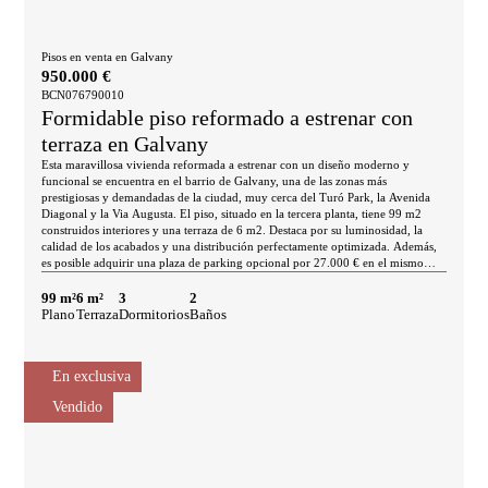
Pisos en venta en Galvany
950.000 €
BCN076790010
Formidable piso reformado a estrenar con
terraza en Galvany
Esta maravillosa vivienda reformada a estrenar con un diseño moderno y
funcional se encuentra en el barrio de Galvany, una de las zonas más
prestigiosas y demandadas de la ciudad, muy cerca del Turó Park, la Avenida
Diagonal y la Via Augusta. El piso, situado en la tercera planta, tiene 99 m2
construidos interiores y una terraza de 6 m2. Destaca por su luminosidad, la
calidad de los acabados y una distribución perfectamente optimizada. Además,
es posible adquirir una plaza de parking opcional por 27.000 € en el mismo
edificio. La zona de día cuenta con un amplio salón–comedor de 21 m², muy
agradable y con salida directa a la terraza, que da a la calle. Es un espacio ideal
99 m²
6 m²
3
2
para desayunar al aire libre, trabajar desde casa o crear un rincón chill-out
Plano
Terraza
Dormitorios
Baños
rodeado de vegetación. Por su parte, la cocina semiabierta, totalmente equipada
con electrodomésticos, ofrece un espacio cómodo y práctico para el día a día.
La vivienda dispone de 3 habitaciones, una de ellas en suite con cuarto de baño
En exclusiva
integrado y zona de tocador, ofreciendo un espacio privado y muy cómodo.
Las otras 2 habitaciones son una doble en suite con cuarto de baño privado y
Vendido
salida a la terraza, y una individual amplia. El piso se entrega totalmente
amueblado y está equipado con suelos de parquet, aire acondicionado,
calefacción y armarios empotrados. El edificio tiene ascensor y parking, en el
que es posible adquirir una plaza de manera opcional por 27.000 €. Los
alrededores de esta vivienda te ofrecen algunos de los mejores comercios y