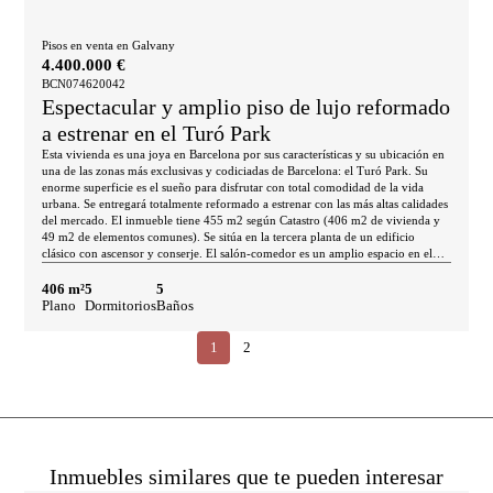
Pisos en venta en Galvany
4.400.000 €
BCN074620042
Espectacular y amplio piso de lujo reformado
a estrenar en el Turó Park
Esta vivienda es una joya en Barcelona por sus características y su ubicación en
una de las zonas más exclusivas y codiciadas de Barcelona: el Turó Park. Su
enorme superficie es el sueño para disfrutar con total comodidad de la vida
urbana. Se entregará totalmente reformado a estrenar con las más altas calidades
del mercado. El inmueble tiene 455 m2 según Catastro (406 m2 de vivienda y
49 m2 de elementos comunes). Se sitúa en la tercera planta de un edificio
clásico con ascensor y conserje. El salón-comedor es un amplio espacio en el
que hacer vida diaria y dispone de una tribuna-galería ideal para crear un
ambiente más distendido. La cocina dispone de una gran isla central y está
406 m²
5
5
totalmente equipada con electrodomésticos. La zona de noche tiene 4
Plano
Dormitorios
Baños
habitaciones. El dormitorio principal es impresionante, con cuarto de baño en
suite y un gran vestidor. También hay una segunda suite, una habitación doble
1
2
con zona de despacho, una habitación doble y 2 cuartos de baño
independientes. Por último, hay una zona de servicio con habitación, cuarto de
baño y cuarto de lavado y plancha. El piso estará equipado con muebles, aire
acondicionado, calefacción y armarios empotrados. Vivir en la zona del Turó
Park de Barcelona ofrece una combinación perfecta de elegancia, tranquilidad y
comodidad. Este exclusivo barrio destaca por su proximidad a uno de los
parques más emblemáticos de la ciudad, ideal para pasear, relajarse o practicar
deporte. Su ubicación privilegiada permite disfrutar de una amplia oferta de
Inmuebles similares que te pueden interesar
restaurantes gourmet, boutiques de lujo y servicios de alta calidad.