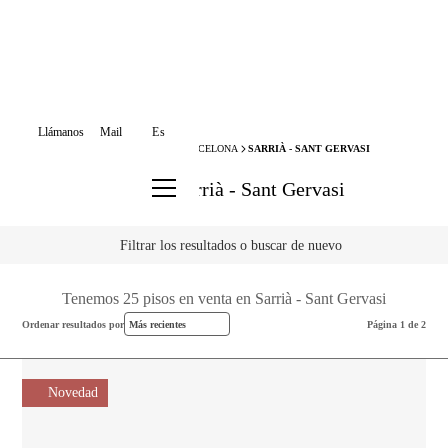
Llámanos
Mail
Es
BCN ADVISORS
VENTA PISOS
BARCELONA
SARRIÀ - SANT GERVASI
Pisos en Sarrià - Sant Gervasi
Filtrar los resultados o buscar de nuevo
Tenemos 25 pisos en venta en Sarrià - Sant Gervasi
Ordenar resultados por
Más recientes
Página 1 de 2
Novedad