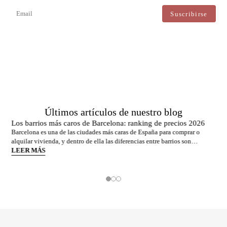
actualizaciones directas.
Estoy de acuerdo con el tratamiento de mis datos para recibir regularmente newsletters de Bcn
Advisors.
Últimos artículos de nuestro blog
Los barrios más caros de Barcelona: ranking de precios 2026
Barcelona es una de las ciudades más caras de España para comprar o
alquilar vivienda, y dentro de ella las diferencias entre barrios son
enormes. El precio medio de la ciudad se sitúa en torno a los 5.269 €/m² a
LEER MÁS
junio de 2026, pero los barrios más exclusivos duplican o casi triplican
esa cifra. Si