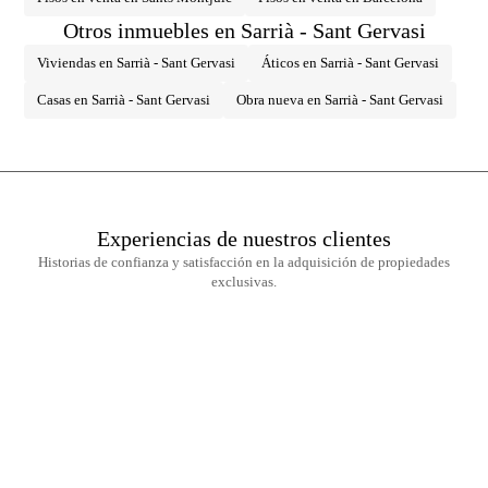
asumidos por la parte vendedora, según el encargo suscrito.
Otros inmuebles en Sarrià - Sant Gervasi
Viviendas en Sarrià - Sant Gervasi
Áticos en Sarrià - Sant Gervasi
Casas en Sarrià - Sant Gervasi
Obra nueva en Sarrià - Sant Gervasi
Experiencias de nuestros clientes
Historias de confianza y satisfacción en la adquisición de propiedades
exclusivas.
Newsletter
No te pierdas ninguna novedad: suscríbete a nuestro newsletter y recibe