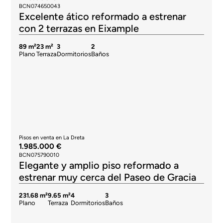
BCN074650043
Excelente ático reformado a estrenar
con 2 terrazas en Eixample
89 m²
23 m²
3
2
Plano
Terraza
Dormitorios
Baños
Pisos en venta en La Dreta
1.985.000 €
BCN075790010
Elegante y amplio piso reformado a
estrenar muy cerca del Paseo de Gracia
231.68 m²
9.65 m²
4
3
Plano
Terraza
Dormitorios
Baños