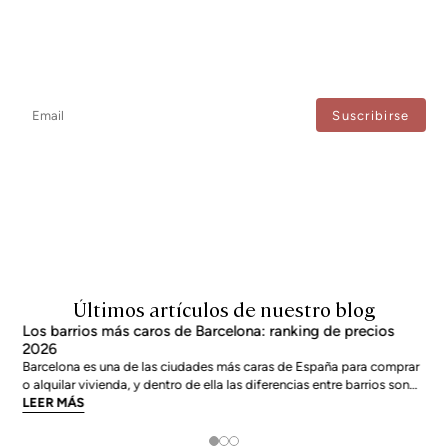
Newsletter
No te pierdas ninguna novedad: suscríbete a nuestro newsletter y
recibe actualizaciones directas.
Estoy de acuerdo con el tratamiento de mis datos para recibir regularmente newsletters
de Bcn Advisors.
Últimos artículos de nuestro blog
Los barrios más caros de Barcelona: ranking de precios
2026
Barcelona es una de las ciudades más caras de España para comprar
o alquilar vivienda, y dentro de ella las diferencias entre barrios son
enormes. El precio medio de la ciudad se sitúa en torno a los 5.269
LEER MÁS
€/m² a junio de 2026, pero los barrios más exclusivos duplican o casi
triplican esa cifra. Si