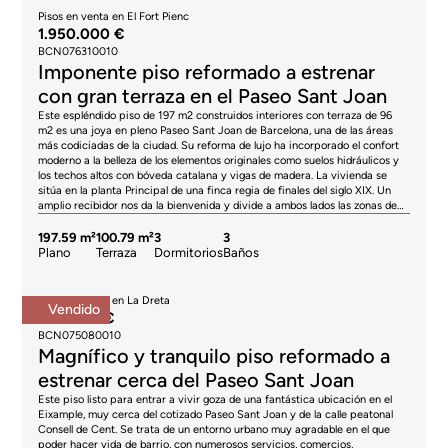
Pisos en venta en El Fort Pienc
1.950.000 €
BCN076310010
Imponente piso reformado a estrenar
con gran terraza en el Paseo Sant Joan
Este espléndido piso de 197 m2 construidos interiores con terraza de 96
m2 es una joya en pleno Paseo Sant Joan de Barcelona, una de las áreas
más codiciadas de la ciudad. Su reforma de lujo ha incorporado el confort
moderno a la belleza de los elementos originales como suelos hidráulicos y
los techos altos con bóveda catalana y vigas de madera. La vivienda se
sitúa en la planta Principal de una finca regia de finales del siglo XIX. Un
amplio recibidor nos da la bienvenida y divide a ambos lados las zonas de
día y de noche. El salón-comedor con cocina semiabierta es amplísimo,
muy luminoso y el lugar perfecto para tu día a día. Éste da paso a una
197.59 m²
100.79 m²
3
3
galería de 28 m2 con suelos hidráulicos, un espacio ideal para crear un
Plano
Terraza
Dormitorios
Baños
ambiente más distendido. Al lado de la cocina hay un lavadero y un patio de
4 m2. Desde la galería o el salón accedemos a la espectacular terraza, que
da al patio de manzana. Es muy tranquila y todo un oasis en medio de la
Pisos en venta en La Dreta
Vendido
gran ciudad, que te permitirá disfrutar al aire libre de casi todo lo que
650.000 €
imagines. Desde reuniones con amigos y familiares hasta juegos, o
BCN075080010
simplemente relajarte. La zona de noche tiene 3 habitaciones dobles
Magnífico y tranquilo piso reformado a
exteriores con vistas al Paseo Sant Joan y armarios. La maravillosa master
suite dispone de cuarto de baño con ducha y bañera. Asimismo, hay una
estrenar cerca del Paseo Sant Joan
junior suite con cuarto de baño propio. El tercer dormitorio tiene al lado un
Este piso listo para entrar a vivir goza de una fantástica ubicación en el
cuarto de baño independiente. Por último, hay un aseo de cortesía en la
Eixample, muy cerca del cotizado Paseo Sant Joan y de la calle peatonal
entrada de la vivienda. El piso está equipado con materiales y acabados de
Consell de Cent. Se trata de un entorno urbano muy agradable en el que
la máxima calidad, suelos de parquet, aire acondicionado por conductos,
poder hacer vida de barrio, con numerosos servicios, comercios,
calefacción por suelo radiante, nueva carpintería con excelente