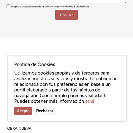
Acepto las condiciones de la
política de privacidad
de Bcn Advisors
Política de Cookies
SERVICIOS
Utilizamos cookies propias y de terceros para
analizar nuestros servicios y mostrarte publicidad
ZONAS
relacionada con tus preferencias en base a un
perfil elaborado a partir de tus hábitos de
OBRA NUEVA
navegación (por ejemplo páginas visitadas).
Puedes obtener más información
aquí
SOBRE NOSOTROS
Acepto
Rechazar
© Copyright Bcn Advisors 2026
aiCat 2736
Nota legal
Política de cookies
Política de protección de datos