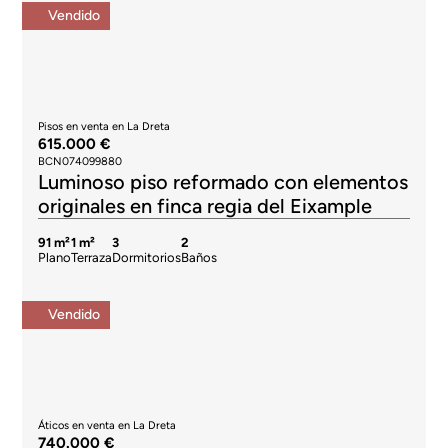
Vendido
Pisos en venta en La Dreta
615.000 €
BCN074099880
Luminoso piso reformado con elementos
originales en finca regia del Eixample
91 m²
1 m²
3
2
Plano
Terraza
Dormitorios
Baños
Vendido
Áticos en venta en La Dreta
740.000 €