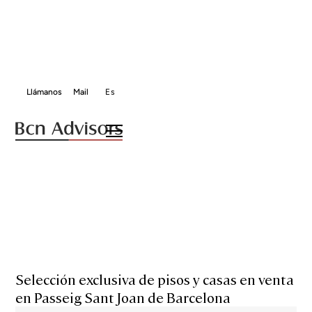
Llámanos
Mail
Es
HOME
PISOS Y CASAS EN PASSEIG SANT JOAN
Pisos y casas en
Passeig Sant Joan
de Barcelona
Selección exclusiva de pisos y casas en venta
en Passeig Sant Joan de Barcelona