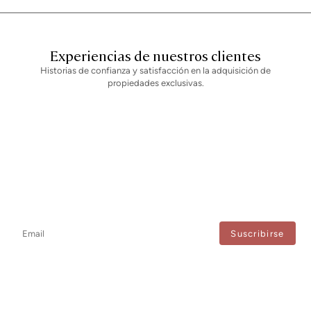
Experiencias de nuestros clientes
Historias de confianza y satisfacción en la adquisición de
propiedades exclusivas.
Newsletter
No te pierdas ninguna novedad: suscríbete a nuestro newsletter y
recibe actualizaciones directas.
Estoy de acuerdo con el tratamiento de mis datos para recibir regularmente newsletters
de Bcn Advisors.