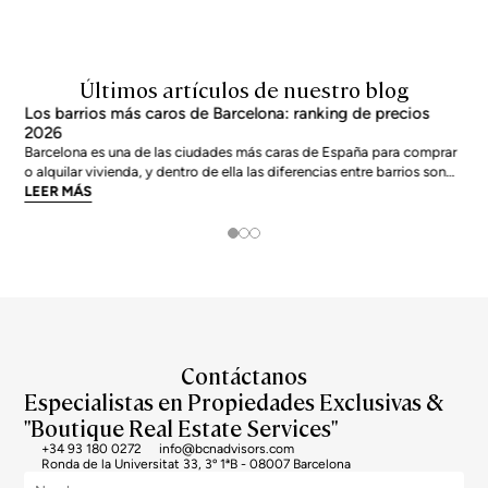
Últimos artículos de nuestro blog
Los barrios más caros de Barcelona: ranking de precios
2026
Barcelona es una de las ciudades más caras de España para comprar
o alquilar vivienda, y dentro de ella las diferencias entre barrios son
enormes. El precio medio de la ciudad se sitúa en torno a los 5.269
LEER MÁS
€/m² a junio de 2026, pero los barrios más exclusivos duplican o casi
triplican esa cifra. Si
Contáctanos
Especialistas en Propiedades Exclusivas &
"Boutique Real Estate Services"
+34 93 180 0272
info@bcnadvisors.com
Ronda de la Universitat 33, 3º 1ªB - 08007 Barcelona