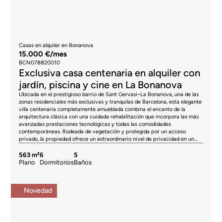
Casas en alquiler en Bonanova
15.000 €/mes
BCN078820010
Exclusiva casa centenaria en alquiler con
jardín, piscina y cine en La Bonanova
Ubicada en el prestigioso barrio de Sant Gervasi–La Bonanova, una de las
zonas residenciales más exclusivas y tranquilas de Barcelona, esta elegante
villa centenaria completamente amueblada combina el encanto de la
arquitectura clásica con una cuidada rehabilitación que incorpora las más
avanzadas prestaciones tecnológicas y todas las comodidades
contemporáneas. Rodeada de vegetación y protegida por un acceso
privado, la propiedad ofrece un extraordinario nivel de privacidad en un
entorno privilegiado. La vivienda ha sido renovada respetando el carácter
de su arquitectura original e integrando instalaciones de última generación.
563 m²
6
5
La planta principal alberga una amplia zona de día concebida como un
Plano
Dormitorios
Baños
espacio abierto y lleno de luz, donde los grandes ventanales conectan de
forma natural el interior con el jardín, la piscina y las terrazas exteriores.
Los techos de gran altura potencian la sensación de amplitud, mientras que
Novedad
el salón, el comedor y la cocina de diseño se suceden con total fluidez,
creando un ambiente elegante y acogedor. La cocina, equipada con
mobiliario y electrodomésticos de alta gama, destaca por sus líneas
contemporáneas, su excelente funcionalidad y una cuidada selección de
materiales que aportan sofisticación al conjunto. La zona de noche alberga