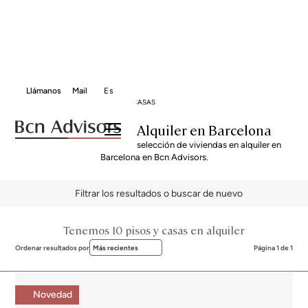
Llámanos
Mail
Es
BCN ADVISORS
ALQUILER PISOS Y CASAS
Pisos y casas en Alquiler en Barcelona
Descubre nuestra exclusiva selección de viviendas en alquiler en
Barcelona en Bcn Advisors.
Filtrar los resultados o buscar de nuevo
Tenemos 10 pisos y casas en alquiler
Ordenar resultados por
Más recientes
Página 1 de 1
Novedad