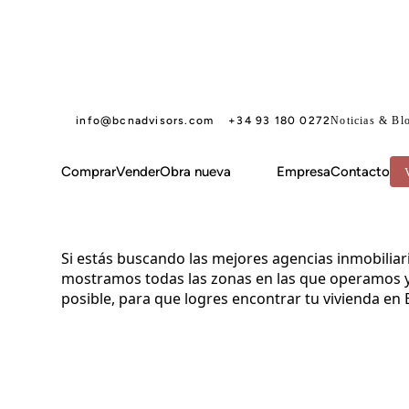
info@bcnadvisors.com
+34 93 180 0272
Noticias & Bl
Comprar
Vender
Obra nueva
Empresa
Contacto
ZONAS EN BARCELONA DONDE SOMOS EXPERTOS
HOME
Zonas en Barcelona
Si estás buscando las mejores agencias inmobiliari
mostramos todas las zonas en las que operamos y 
posible, para que logres encontrar tu vivienda en