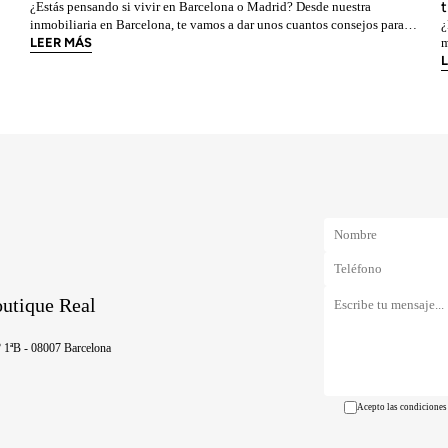
t
¿Estás pensando si vivir en Barcelona o Madrid? Desde nuestra
inmobiliaria en Barcelona, te vamos a dar unos cuantos consejos para
¿
que puedas valorar cuál es tu mejor opción. Vamos a repasar punto a
LEER MÁS
m
m²
punto, todas aquellas características que nos ayudan a decidir dónde
c
nos gustaría vivir según el esti
m
m
outique Real
º 1ªB - 08007 Barcelona
Acepto las condiciones