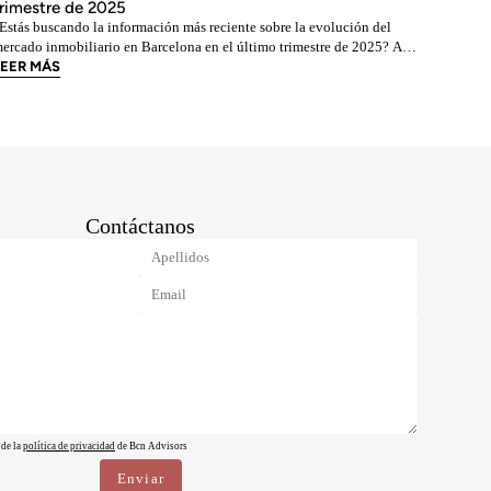
rimestre de 2025
Estás buscando la información más reciente sobre la evolución del
ercado inmobiliario en Barcelona en el último trimestre de 2025? A
ontinuación, vamos a echar un vistazo a lo que ha sucedido en el
LEER MÁS
ercado inmobiliario de Barcelona de octubre a diciembre de 2025. El
ercado inmobiliario es
Contáctanos
 de la
política de privacidad
de Bcn Advisors