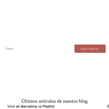
Newsletter
No te pierdas ninguna novedad: suscríbete a nuestro
newsletter y recibe actualizaciones directas.
Estoy de acuerdo con el tratamiento de mis datos para recibir regularmente newsletters de Bcn Advisors.
Últimos artículos de nuestro blog
Vivir en Barcelona vs Madrid
E