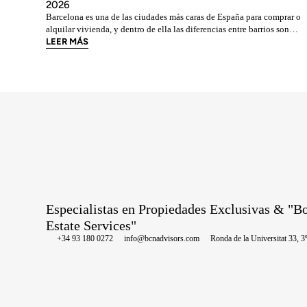
2026
Barcelona es una de las ciudades más caras de España para comprar o
alquilar vivienda, y dentro de ella las diferencias entre barrios son
enormes. El precio medio de la ciudad se sitúa en torno a los 5.269 €/
LEER MÁS
a junio de 2026, pero los barrios más exclusivos duplican o casi
triplican esa cifra. Si
Especialistas en Propiedades Exclusivas & "B
Estate Services"
+34 93 180 0272
info@bcnadvisors.com
Ronda de la Universitat 33, 3