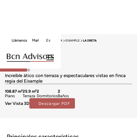
Llámanos
Mail
Es
HOME
VENTA ÁTICOS
BARCELONA
EIXAMPLE
LA DRETA
En exclusiva
Áticos en venta en La Dreta
995.000 €
Vendido
BCN076220010
Increíble ático con terraza y espectaculares vistas en finca
regia del Eixample
108.87 m²
25.9 m²
2
2
Plano
Terraza
Dormitorios
Baños
Ver Vista 3D
Descargar PDF
Principales características