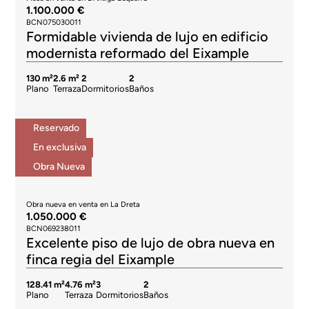
1.100.000 €
BCN075030011
Formidable vivienda de lujo en edificio
modernista reformado del Eixample
130 m²
2.6 m²
2
2
Plano
Terraza
Dormitorios
Baños
Reservado
En exclusiva
Obra Nueva
Obra nueva en venta en La Dreta
1.050.000 €
BCN069238011
Excelente piso de lujo de obra nueva en
finca regia del Eixample
128.41 m²
4.76 m²
3
2
Plano
Terraza
Dormitorios
Baños