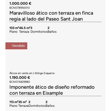
1.000.000 €
BCN078950010
Maravilloso ático con terraza en finca
regia al lado del Paseo Sant Joan
103 m²
46.5 m²
3
2
Plano
Terraza
Dormitorios
Baños
Vendido
Áticos en venta en L'Antiga Esquerra
1.190.000 €
BCN074829980
Imponente ático de diseño reformado
con terraza en Eixample
113 m²
35 m²
2
2
Plano
Terraza
Dormitorios
Baños