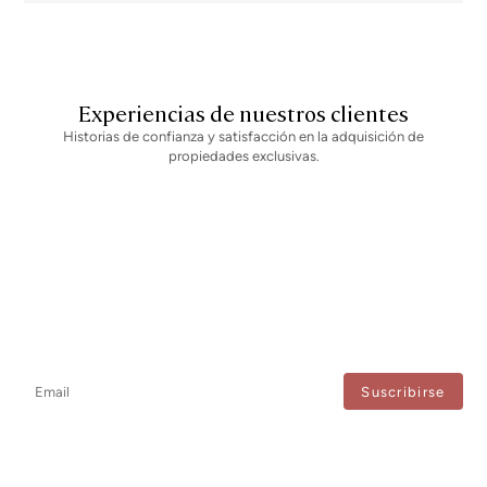
Experiencias de nuestros clientes
Historias de confianza y satisfacción en la adquisición de
propiedades exclusivas.
Newsletter
No te pierdas ninguna novedad: suscríbete a nuestro newsletter y
recibe actualizaciones directas.
Estoy de acuerdo con el tratamiento de mis datos para recibir regularmente newsletters
de Bcn Advisors.