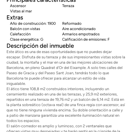
Ascensor
Terraza
Vistas al mar
Extras
Año de construcción: 1900
Reformado
Balcón con vistas
Aire acondicionado
Calefacción
Armarios empotrados
Clase energética: G
Calificación de emisiones: F
Descripción del inmueble
Este ático es una de esas oportunidades que no puedes dejar
escapar. Disfruta de su terraza y de sus impresionantes vistas sobre la
ciudad, la montaña y el mar en una de las mejores ubicaciones de
Barcelona, en pleno Quadrat d’Or del Eixample. A solo tres calles del
Paseo de Gracia y del Paseo Sant Joan, tendrás todo lo que
Barcelona te puede ofrecer para alcanzar un estilo de vida
inigualable.
El ático tiene 108,8 m2 construidos interiores, incluyendo un
cerramiento realizado en una de las terrazas, y 25,9 m2 exteriores,
repartidos en una terraza de 19,76 m2 y un balcón de 6,14 m2. Está en
la planta sobreático (octava real) de una finca regia con ascensor, así
que no tiene ninguna vivienda encima. Su doble orientación a calle y
a patio de manzana garantiza una excelente iluminación natural en
todos los espacios.
El salón-comedor es amplio y luminoso, con 2 ventanales que
ofrecen vistas muy despejadas y te harán sentir en la cúspide de la