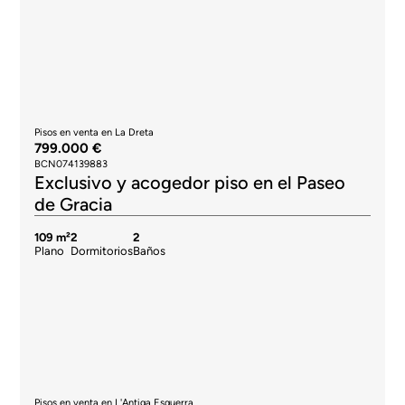
Pisos en venta en La Dreta
799.000 €
BCN074139883
Exclusivo y acogedor piso en el Paseo
de Gracia
109 m²
2
2
Plano
Dormitorios
Baños
Pisos en venta en L'Antiga Esquerra