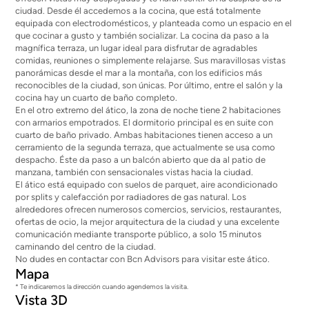
ciudad. Desde él accedemos a la cocina, que está totalmente
equipada con electrodomésticos, y planteada como un espacio en el
que cocinar a gusto y también socializar. La cocina da paso a la
magnífica terraza, un lugar ideal para disfrutar de agradables
comidas, reuniones o simplemente relajarse. Sus maravillosas vistas
panorámicas desde el mar a la montaña, con los edificios más
reconocibles de la ciudad, son únicas. Por último, entre el salón y la
cocina hay un cuarto de baño completo.
En el otro extremo del ático, la zona de noche tiene 2 habitaciones
con armarios empotrados. El dormitorio principal es en suite con
cuarto de baño privado. Ambas habitaciones tienen acceso a un
cerramiento de la segunda terraza, que actualmente se usa como
despacho. Éste da paso a un balcón abierto que da al patio de
manzana, también con sensacionales vistas hacia la ciudad.
El ático está equipado con suelos de parquet, aire acondicionado
por splits y calefacción por radiadores de gas natural. Los
alrededores ofrecen numerosos comercios, servicios, restaurantes,
ofertas de ocio, la mejor arquitectura de la ciudad y una excelente
comunicación mediante transporte público, a solo 15 minutos
caminando del centro de la ciudad.
No dudes en contactar con Bcn Advisors para visitar este ático.
Mapa
* Te indicaremos la dirección cuando agendemos la visita.
Vista 3D