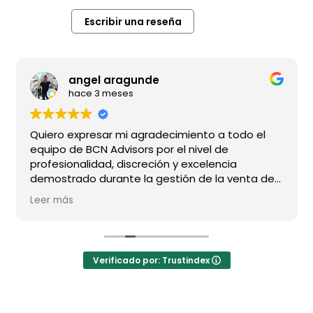
Escribir una reseña
angel aragunde
hace 3 meses
Quiero expresar mi agradecimiento a todo el
equipo de BCN Advisors por el nivel de
profesionalidad, discreción y excelencia
demostrado durante la gestión de la venta de
mi vivienda.
Leer más
En especial a Alejandro, por su dedicación
impecable, su capacidad de seguimiento y su
sensibilidad para entender una operación de
Verificado por: Trustindex
estas características; a Raúl, por su dirección
comercial y profesionalidad ; y, muy
especialmente, a Francisco, con quien me une
una relación de confianza de más de 20 años y