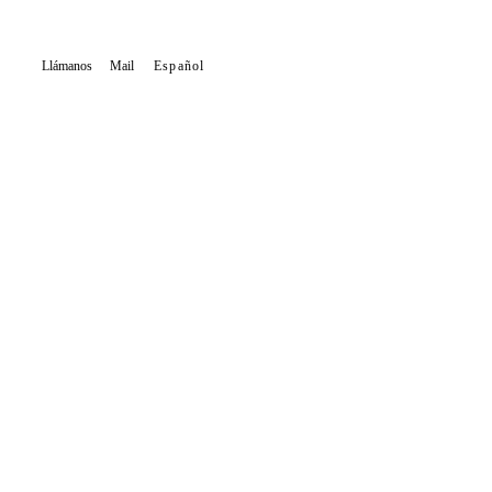
Llámanos
Mail
Español
Comprar
Alquilar
Tipo de inmueble
Zona
Buscar