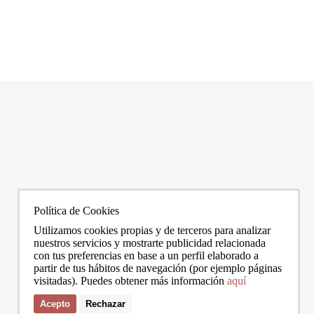
Los barrios más caros de Barcelona: ranking de precios 2026
Vivir 
Barcelona es una de las ciudades más caras de España para comprar o
¿Estás p
alquilar vivienda, y dentro de ella las diferencias entre barrios son
inmobili
enormes. El precio medio de la ciudad se sitúa en torno a los 5.269 €/m² a
LEER MÁS
puedas v
LEER 
junio de 2026, pero los barrios más exclusivos duplican o casi triplican
todas aq
esa cifra. Si
vivir se
0272
info@bcnadvisors.com
Universitat 33, 3º 1ªB - 08007 Barcelona
Política de Cookies
Utilizamos cookies propias y de terceros para analizar
nuestros servicios y mostrarte publicidad relacionada
con tus preferencias en base a un perfil elaborado a
partir de tus hábitos de navegación (por ejemplo páginas
visitadas). Puedes obtener más información
aquí
Acepto
Rechazar