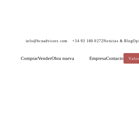
info@bcnadvisors.com
+34 93 180 0272
Noticias & Blog
Op
Comprar
Vender
Obra nueva
Empresa
Contacto
Valo
INMOBILIARIA EN PASSEIG DE GRÀCIA