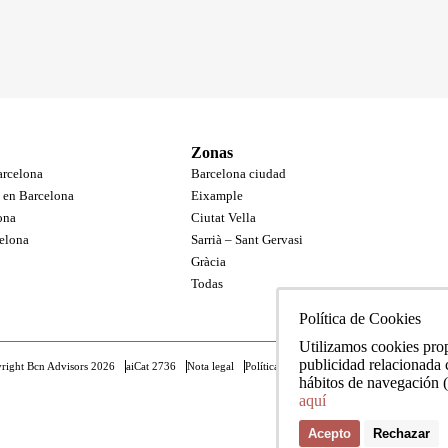
Zonas
arcelona
Barcelona ciudad
s en Barcelona
Eixample
ona
Ciutat Vella
celona
Sarrià – Sant Gervasi
Gràcia
Todas
Política de Cookies
Utilizamos cookies propi
publicidad relacionada c
right Bcn Advisors 2026
aiCat 2736
Nota legal
Política de cookies
Política de protección 
hábitos de navegación 
aquí
Acepto
Rechazar