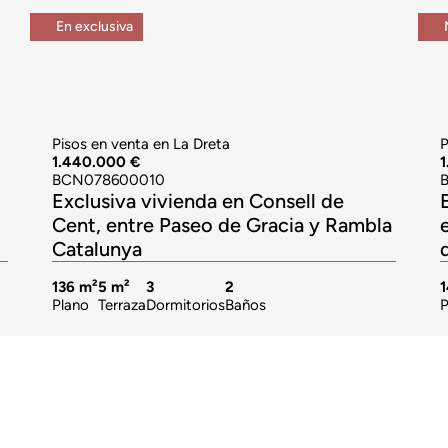
En exclusiva
Pisos en venta en La Dreta
P
1.440.000 €
1
BCN078600010
Exclusiva vivienda en Consell de
Cent, entre Paseo de Gracia y Rambla
Catalunya
136 m²
5 m²
3
2
Plano
Terraza
Dormitorios
Baños
P