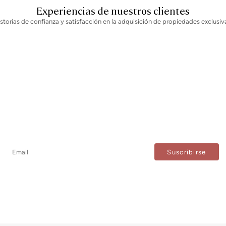
Experiencias de nuestros clientes
storias de confianza y satisfacción en la adquisición de propiedades exclusiv
Newsletter
No te pierdas ninguna novedad: suscríbete a nuestro
newsletter y recibe actualizaciones directas.
Estoy de acuerdo con el tratamiento de mis datos para recibir regularmente newsletters de Bcn Advisors.