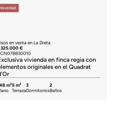
Novedad
isos en venta en La Dreta
.325.000 €
BCN078830010
Exclusiva vivienda en finca regia con
elementos originales en el Quadrat
d’Or
148 m²
5 m²
3
2
lano
Terraza
Dormitorios
Baños