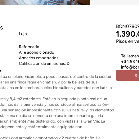
as
BCN0780
1.390
Lujo
Pisos en v
Reformado
Aire acondicionado
Te llama
Armarios empotrados
+34 93 1
Calificación de emisiones: D
info@bcn
e
S
sitúa en pleno Eixample, a pocos pasos del centro de la ciudad.
r en una finca regia en chaflán, y por la belleza de sus
talana en los techos, suelos hidráulicos y paredes con ladrillo
ores y 8,4 m2 exteriores. Está en la segunda planta real de un
idor nos da la bienvenida y nos conduce al maravilloso salón-
una sensación impresionante con su luz natural y los elementos
Esta zona de día se conecta con una impresionante galería
ar un ambiente más distendido, con vistas a la Gran Via. La
independiente y está totalmente equipada con
dobles con armarios empotrados y 2 cuartos de baño. La