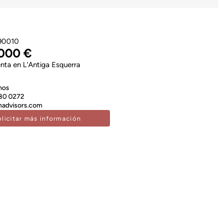
90010
.000 €
enta en L'Antiga Esquerra
mos
80 0272
advisors.com
olicitar más información