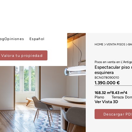
log
Opiniones
Español
HOME
VENTA PISOS
B
Valora tu propiedad
Pisos en venta en L'Antig
Espectacular piso 
esquinera
BCN078090010
1.390.000 €
168.32 m²
8.43 m²
4
Plano
Terraza
Dor
Ver Vista 3D
Descargar PD