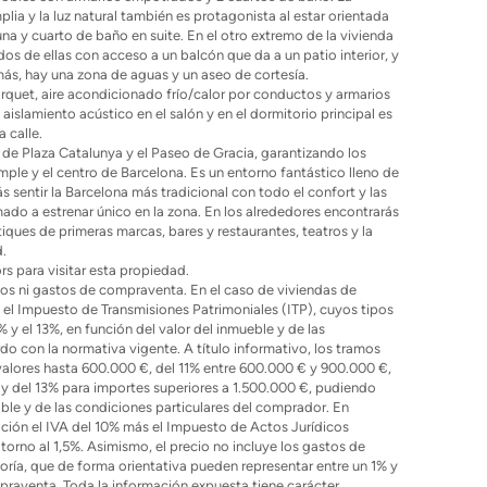
plia y la luz natural también es protagonista al estar orientada
buna y cuarto de baño en suite. En el otro extremo de la vivienda
os de ellas con acceso a un balcón que da a un patio interior, y
ás, hay una zona de aguas y un aseo de cortesía.
rquet, aire acondicionado frío/calor por conductos y armarios
aislamiento acústico en el salón y en el dormitorio principal es
 calle.
de Plaza Catalunya y el Paseo de Gracia, garantizando los
mple y el centro de Barcelona. Es un entorno fantástico lleno de
 sentir la Barcelona más tradicional con todo el confort y las
do a estrenar único en la zona. En los alrededores encontrarás
iques de primeras marcas, bares y restaurantes, teatros y la
d.
s para visitar esta propiedad.
tos ni gastos de compraventa. En el caso de viviendas de
el Impuesto de Transmisiones Patrimoniales (ITP), cuyos tipos
 y el 13%, en función del valor del inmueble y de las
do con la normativa vigente. A título informativo, los tramos
valores hasta 600.000 €, del 11% entre 600.000 € y 900.000 €,
 y del 13% para importes superiores a 1.500.000 €, pudiendo
able y de las condiciones particulares del comprador. En
ación el IVA del 10% más el Impuesto de Actos Jurídicos
rno al 1,5%. Asimismo, el precio no incluye los gastos de
toría, que de forma orientativa pueden representar entre un 1% y
praventa. Toda la información expuesta tiene carácter