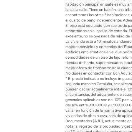
habitación principal en suite es muy am
hacia la calle. Tiene un balcón, una tri
encontramos las otras 3 habitaciones, d
el cuarto de baño independiente. Adem
El piso está equipado con suelos de pa
empotrados en el pasillo de entrada. El 
excelente, no se oye nada de ruido de la
La vivienda está a 10 minutos andando 
mejores servicios y comercios del Eixa
edificios emblemáticos en el que podrás
comodidades de un piso de lujo reforma
tiendas de barrio, supermercados, bout
mejor oferta de transporte de la ciuda
No dudes en contactar con Bcn Advisor
* El precio indicado no incluye impues
segunda mano en Cataluña, se aplicará 
pueden oscilar actualmente entre el 10%
circunstancias del adquirente, de acuer
generales aplicables son del 10% para 
del 12% entre 900.000 € y 1.500.000 €
variar en función de la normativa aplic
viviendas de obra nueva, será de aplic
Documentados (AJD), actualmente en to
notaría, registro de la propiedad y ges
un 2% adicional sobre el precio de com