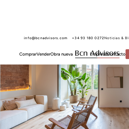
info@bcnadvisors.com
+34 93 180 0272
Noticias & B
Comprar
Vender
Obra nueva
Empresa
Contacto