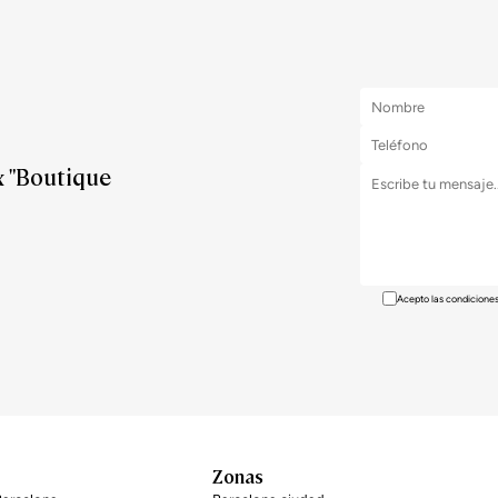
& "Boutique
Acepto las condiciones
Zonas