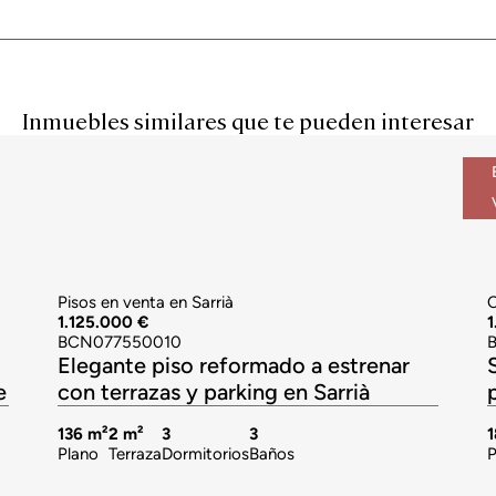
Inmuebles similares que te pueden interesar
Pisos en venta en Sarrià
C
1.125.000 €
1
BCN077550010
Elegante piso reformado a estrenar
e
con terrazas y parking en Sarrià
136 m²
2 m²
3
3
1
Plano
Terraza
Dormitorios
Baños
P