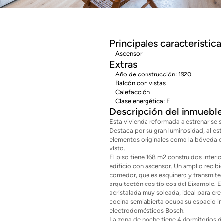
Principales característic
Ascensor
Extras
Año de construcción: 1920
Balcón con vistas
Calefacción
Clase energética: E
Descripción del inmuebl
Esta vivienda reformada a estrenar se 
Destaca por su gran luminosidad, al esta
elementos originales como la bóveda ca
visto.
El piso tiene 168 m2 construidos interi
edificio con ascensor. Un amplio recib
comedor, que es esquinero y transmite 
arquitectónicos típicos del Eixample. 
acristalada muy soleada, ideal para cre
cocina semiabierta ocupa su espacio 
electrodomésticos Bosch.
La zona de noche tiene 4 dormitorios 