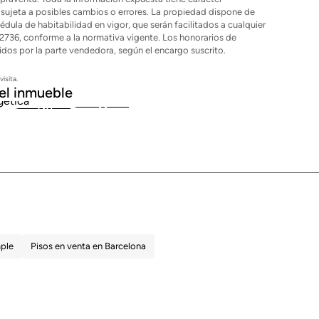
sujeta a posibles cambios o errores. La propiedad dispone de
cédula de habitabilidad en vigor, que serán facilitados a cualquier
2736, conforme a la normativa vigente. Los honorarios de
idos por la parte vendedora, según el encargo suscrito.
isita.
el inmueble
22
120
mple
Pisos en venta en Barcelona