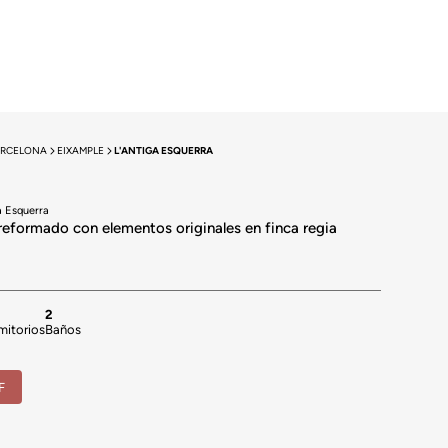
ARCELONA
EIXAMPLE
L'ANTIGA ESQUERRA
a Esquerra
reformado con elementos originales en finca regia
2
mitorios
Baños
F