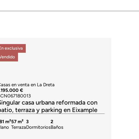
En exclusiva
Vendido
asas en venta en La Dreta
.195.000 €
BCN067180013
Singular casa urbana reformada con
patio, terraza y parking en Eixample
81 m²
57 m²
3
2
lano
Terraza
Dormitorios
Baños