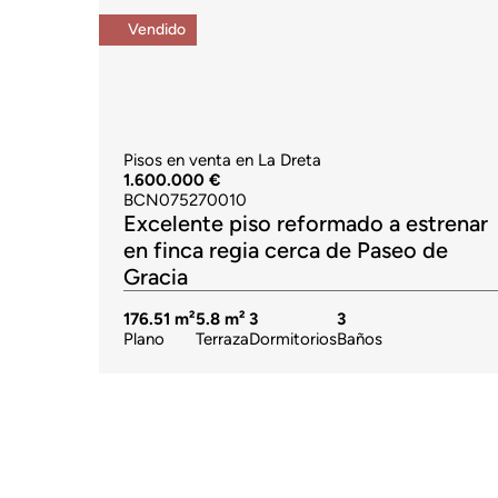
Vendido
Pisos en venta en La Dreta
1.600.000 €
BCN075270010
Excelente piso reformado a estrenar
en finca regia cerca de Paseo de
Gracia
176.51 m²
5.8 m²
3
3
Plano
Terraza
Dormitorios
Baños