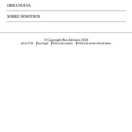
OBRA NUEVA
SOBRE NOSOTROS
© Copyright Bcn Advisors 2026
aiCat 2736
Nota legal
Política de cookies
Política de protección de datos