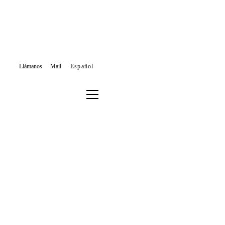
Llámanos
Mail
HOME
Español
BLOG
BARCELONA
EL MERCADO INMOBILIARIO DE BARCELONA EN EL PRIMER SEM
7 JULY, 2021