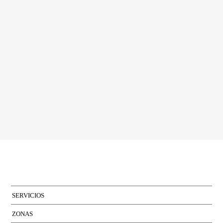
Acepto las condiciones de la
política de privacidad
de Bcn Advisors
SERVICIOS
ZONAS