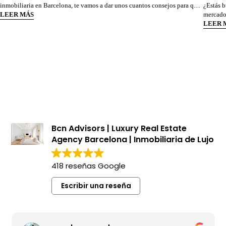
inmobiliaria en Barcelona, te vamos a dar unos cuantos consejos para que
¿Estás b
puedas valorar cuál es tu mejor opción. Vamos a repasar punto a punto,
LEER MÁS
mercado 
todas aquellas características que nos ayudan a decidir dónde nos gustaría
continua
LEER 
vivir según el esti
mercado
mercado
Bcn Advisors | Luxury Real Estate
Agency Barcelona | Inmobiliaria de Lujo
418 reseñas Google
Escribir una reseña