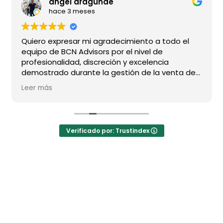
angel aragunde
hace 3 meses
Quiero expresar mi agradecimiento a todo el
equipo de BCN Advisors por el nivel de
profesionalidad, discreción y excelencia
demostrado durante la gestión de la venta de
mi vivienda.
Leer más
En especial a Alejandro, por su dedicación
impecable, su capacidad de seguimiento y su
sensibilidad para entender una operación de
Verificado por: Trustindex
estas características; a Raúl, por su dirección
comercial y profesionalidad ; y, muy
especialmente, a Francisco, con quien me une
una relación de confianza de más de 20 años y
cuya trayectoria, criterio y conocimiento del
sector considero absolutamente diferenciales.
En el segmento inmobiliario de alto nivel no solo
importa vender una propiedad, sino saber