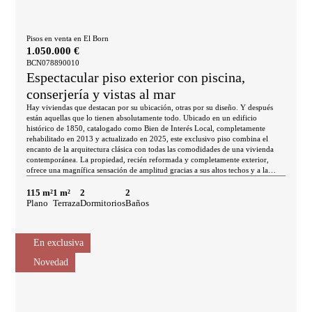
Pisos en venta en El Born
1.050.000 €
BCN078890010
Espectacular piso exterior con piscina,
conserjería y vistas al mar
Hay viviendas que destacan por su ubicación, otras por su diseño. Y después
están aquellas que lo tienen absolutamente todo. Ubicado en un edificio
histórico de 1850, catalogado como Bien de Interés Local, completamente
rehabilitado en 2013 y actualizado en 2025, este exclusivo piso combina el
encanto de la arquitectura clásica con todas las comodidades de una vivienda
contemporánea. La propiedad, recién reformada y completamente exterior,
ofrece una magnífica sensación de amplitud gracias a sus altos techos y a la
abundante luz natural que inunda todas las estancias. Dispone de dos amplias
habitaciones, dos baños completos, elegante parquet de madera y un eficiente
115 m²
1 m²
2
2
sistema de climatización individual por aerotermia, con calefacción y aire
Plano
Terraza
Dormitorios
Baños
acondicionado para disfrutar del máximo confort durante todo el año. Pero el
verdadero lujo comienza al subir a la cubierta del edificio. La finca alberga una
de las terrazas comunitarias más espectaculares de Barcelona: un auténtico oasis
En exclusiva
urbano con piscina, solárium, zonas chill out, área de barbacoa y unas
impresionantes vistas panorámicas al Mediterráneo, la montaña y el skyline de
Novedad
la ciudad. Un espacio exclusivo para desconectar, recibir invitados o
simplemente disfrutar de un estilo de vida privilegiado. El edificio ofrece
además ascensor, servicio de conserjería, videovigilancia y acceso mediante
cerradura electrónica, garantizando comodidad, seguridad y tranquilidad. Existe
también la posibilidad de disponer de plaza de parking a escasos metros de la