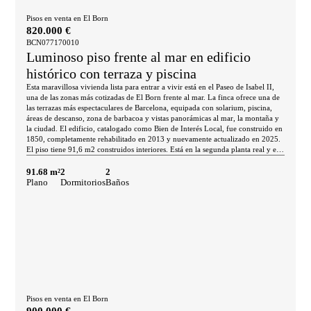
oferta de ocio del ecléctico barrio del Born. No dudes en contactar con Bcn
Advisors para visitar esta propiedad.
Pisos en venta en El Born
820.000 €
BCN077170010
Luminoso piso frente al mar en edificio
histórico con terraza y piscina
Esta maravillosa vivienda lista para entrar a vivir está en el Paseo de Isabel II,
una de las zonas más cotizadas de El Born frente al mar. La finca ofrece una de
las terrazas más espectaculares de Barcelona, equipada con solarium, piscina,
áreas de descanso, zona de barbacoa y vistas panorámicas al mar, la montaña y
la ciudad. El edificio, catalogado como Bien de Interés Local, fue construido en
1850, completamente rehabilitado en 2013 y nuevamente actualizado en 2025.
El piso tiene 91,6 m2 construidos interiores. Está en la segunda planta real y es
muy luminoso. El salón-comedor es acogedor y tiene mucha luz natural, con
acceso a un balcón que ofrece vistas al Paseo, el Moll de la Fusta y al mar.
91.68 m²
2
2
Enfrente está la cocina semiabierta, que ocupa su espacio diferenciado y está
Plano
Dormitorios
Baños
equipada con electrodomésticos. La zona de noche está compuesta por 2
dormitorios dobles con armarios empotrados y 2 cuartos de baño. Uno de los
dormitorios tiene acceso al balcón. La vivienda mantiene en el salón y en el
dormitorio principal los suelos de madera y los trabajos de madera en el techo,
que representan la herencia de la tradición arquitectónica barcelonesa. Está
equipada con suelos de parquet, y gres y cerámica en los baños; carpintería
exterior de aluminio con doble acristalamiento y climatización individual con
calefacción y aire acondicionado mediante aerotermia. El edificio tiene
ascensor, servicio de conserjería, cámaras de seguridad y cerradura electrónica.
Su terraza exclusiva será tu paraíso en plena ciudad, el espacio ideal para
socializar y descansar. Además, hay parking disponible a escasos metros. La
Pisos en venta en El Born
ubicación es excepcional y única en Barcelona, en una de las avenidas más