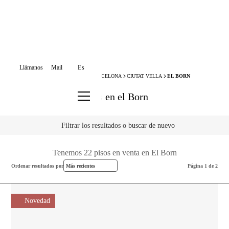
Llámanos
Mail
Es
BCN ADVISORS
VENTA PISOS
BARCELONA
CIUTAT VELLA
EL BORN
Pisos en el Born
Filtrar los resultados o buscar de nuevo
Tenemos 22 pisos en venta en El Born
Ordenar resultados por
Más recientes
Página 1 de 2
Novedad