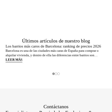
Advisors.
Últimos artículos de nuestro blog
Los barrios más caros de Barcelona: ranking de precios 2026
Barcelona es una de las ciudades más caras de España para comprar o
alquilar vivienda, y dentro de ella las diferencias entre barrios son
enormes. El precio medio de la ciudad se sitúa en torno a los 5.269 €/m² a
LEER MÁS
junio de 2026, pero los barrios más exclusivos duplican o casi triplican
esa cifra. Si
Contáctanos