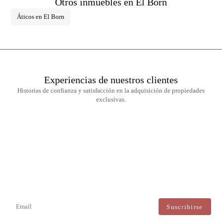
Otros inmuebles en El Born
Áticos en El Born
Experiencias de nuestros clientes
Historias de confianza y satisfacción en la adquisición de propiedades
exclusivas.
Newsletter
No te pierdas ninguna novedad: suscríbete a nuestro newsletter y recibe
actualizaciones directas.
Estoy de acuerdo con el tratamiento de mis datos para recibir regularmente newsletters de Bcn