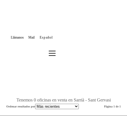
Llámanos
Mail
Español
VENTA OFICINAS
BARCELONA
SARRIÀ - SANT GERVASI
Filtrar los resultados o buscar de nuevo
Tenemos 0 oficinas en venta en Sarrià - Sant Gervasi
Ordenar resultados por
Página 1 de 1