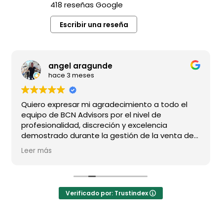
418 reseñas Google
Escribir una reseña
angel aragunde
hace 3 meses
Quiero expresar mi agradecimiento a todo el
equipo de BCN Advisors por el nivel de
profesionalidad, discreción y excelencia
demostrado durante la gestión de la venta de
mi vivienda.
Leer más
En especial a Alejandro, por su dedicación
impecable, su capacidad de seguimiento y su
sensibilidad para entender una operación de
Verificado por: Trustindex
estas características; a Raúl, por su dirección
comercial y profesionalidad ; y, muy
especialmente, a Francisco, con quien me une