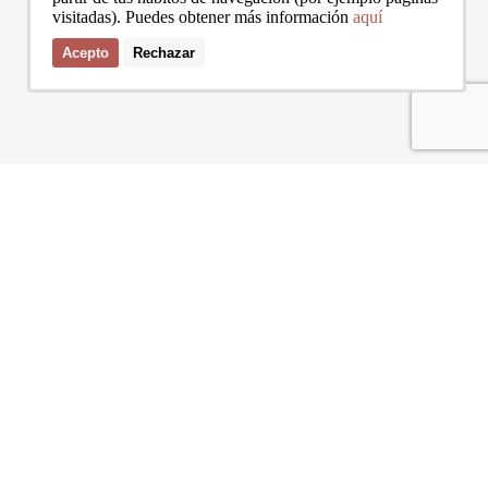
visitadas). Puedes obtener más información
aquí
Acepto
Rechazar
Acepto las condiciones de la
política de privacidad
de Bcn Advisors
SERVICIOS