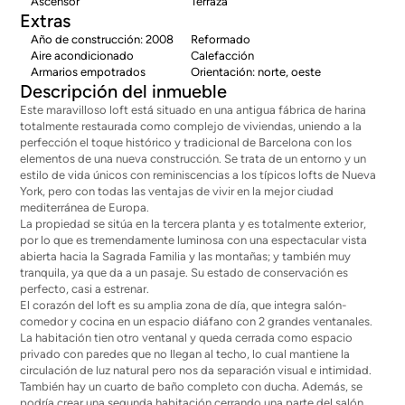
Ascensor
Terraza
Extras
Año de construcción: 2008
Reformado
Aire acondicionado
Calefacción
Armarios empotrados
Orientación: norte, oeste
Descripción del inmueble
Este maravilloso loft está situado en una antigua fábrica de harina
totalmente restaurada como complejo de viviendas, uniendo a la
perfección el toque histórico y tradicional de Barcelona con los
elementos de una nueva construcción. Se trata de un entorno y un
estilo de vida únicos con reminiscencias a los típicos lofts de Nueva
York, pero con todas las ventajas de vivir en la mejor ciudad
mediterránea de Europa.
La propiedad se sitúa en la tercera planta y es totalmente exterior,
por lo que es tremendamente luminosa con una espectacular vista
abierta hacia la Sagrada Familia y las montañas; y también muy
tranquila, ya que da a un pasaje. Su estado de conservación es
perfecto, casi a estrenar.
El corazón del loft es su amplia zona de día, que integra salón-
comedor y cocina en un espacio diáfano con 2 grandes ventanales.
La habitación tien otro ventanal y queda cerrada como espacio
privado con paredes que no llegan al techo, lo cual mantiene la
circulación de luz natural pero nos da separación visual e intimidad.
También hay un cuarto de baño completo con ducha. Además, se
podría crear una segunda habitación cerrando una parte del salón.