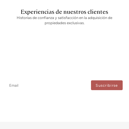
Experiencias de nuestros clientes
Historias de confianza y satisfacción en la adquisición de
propiedades exclusivas.
Newsletter
No te pierdas ninguna novedad: suscríbete a nuestro newsletter y
recibe actualizaciones directas.
Estoy de acuerdo con el tratamiento de mis datos para recibir regularmente newsletters
de Bcn Advisors.