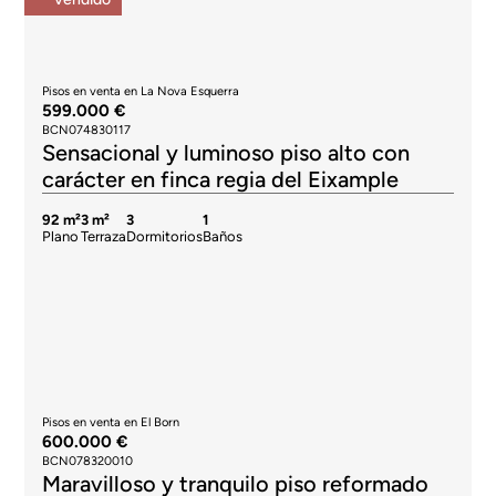
Pisos en venta en La Nova Esquerra
599.000 €
BCN074830117
Sensacional y luminoso piso alto con
carácter en finca regia del Eixample
92 m²
3 m²
3
1
Plano
Terraza
Dormitorios
Baños
Pisos en venta en El Born
600.000 €
BCN078320010
Maravilloso y tranquilo piso reformado