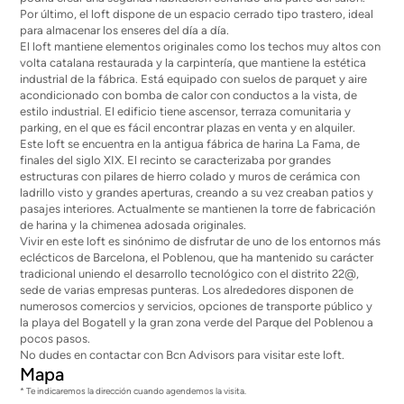
Por último, el loft dispone de un espacio cerrado tipo trastero, ideal
para almacenar los enseres del día a día.
El loft mantiene elementos originales como los techos muy altos con
volta catalana restaurada y la carpintería, que mantiene la estética
industrial de la fábrica. Está equipado con suelos de parquet y aire
acondicionado con bomba de calor con conductos a la vista, de
estilo industrial. El edificio tiene ascensor, terraza comunitaria y
parking, en el que es fácil encontrar plazas en venta y en alquiler.
Este loft se encuentra en la antigua fábrica de harina La Fama, de
finales del siglo XIX. El recinto se caracterizaba por grandes
estructuras con pilares de hierro colado y muros de cerámica con
ladrillo visto y grandes aperturas, creando a su vez creaban patios y
pasajes interiores. Actualmente se mantienen la torre de fabricación
de harina y la chimenea adosada originales.
Vivir en este loft es sinónimo de disfrutar de uno de los entornos más
eclécticos de Barcelona, el Poblenou, que ha mantenido su carácter
tradicional uniendo el desarrollo tecnológico con el distrito 22@,
sede de varias empresas punteras. Los alrededores disponen de
numerosos comercios y servicios, opciones de transporte público y
la playa del Bogatell y la gran zona verde del Parque del Poblenou a
pocos pasos.
No dudes en contactar con Bcn Advisors para visitar este loft.
Mapa
* Te indicaremos la dirección cuando agendemos la visita.