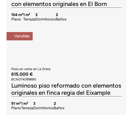
con elementos originales en El Born
104 m²
1 m²
3
2
Plano
Terraza
Dormitorios
Baños
Vendido
Pisos en venta en La Dreta
615.000 €
BCN074099880
Luminoso piso reformado con elementos
originales en finca regia del Eixample
91 m²
1 m²
3
2
Plano
Terraza
Dormitorios
Baños