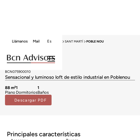
Llámanos
Mail
Es
HOME
VENTA LOFTS
BARCELONA
SANT MARTÍ
POBLE NOU
Vendido
Lofts en venta en Poble Nou
549.000 €
BCN075900010
Sensacional y luminoso loft de estilo industrial en Poblenou
88 m²
1
1
Plano
Dormitorios
Baños
Descargar PDF
Principales características