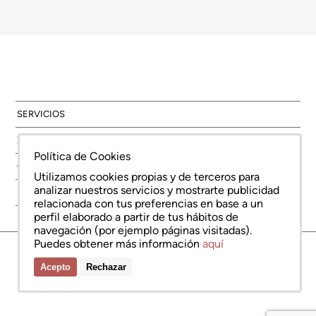
SERVICIOS
ZONAS
Política de Cookies
OBRA NUEVA
Utilizamos cookies propias y de terceros para
analizar nuestros servicios y mostrarte publicidad
SOBRE NOSOTROS
relacionada con tus preferencias en base a un
perfil elaborado a partir de tus hábitos de
navegación (por ejemplo páginas visitadas).
Puedes obtener más información
aquí
© Copyright Bcn Advisors 2026
aiCat 2736
Nota legal
Política de cookies
Política de protección de datos
Acepto
Rechazar