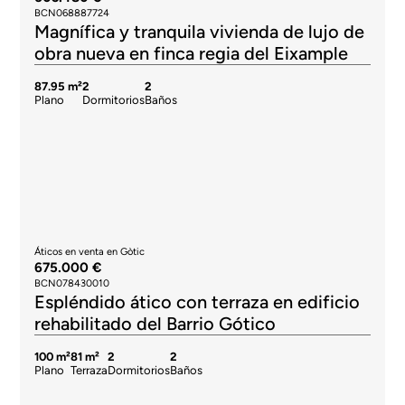
BCN068887724
Magnífica y tranquila vivienda de lujo de
obra nueva en finca regia del Eixample
87.95 m²
2
2
Plano
Dormitorios
Baños
Áticos en venta en Gòtic
675.000 €
BCN078430010
Espléndido ático con terraza en edificio
rehabilitado del Barrio Gótico
100 m²
81 m²
2
2
Plano
Terraza
Dormitorios
Baños