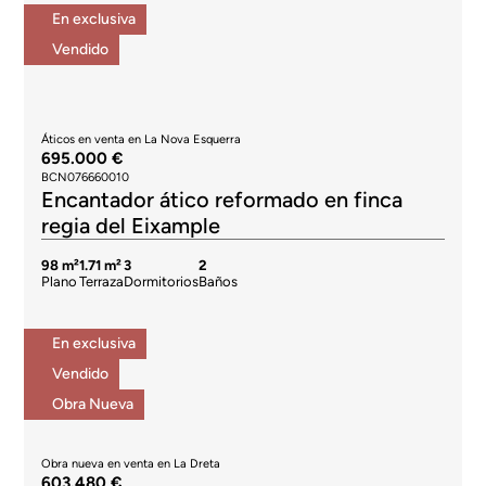
En exclusiva
Vendido
Áticos en venta en La Nova Esquerra
695.000 €
BCN076660010
Encantador ático reformado en finca
regia del Eixample
98 m²
1.71 m²
3
2
Plano
Terraza
Dormitorios
Baños
En exclusiva
Vendido
Obra Nueva
Obra nueva en venta en La Dreta
603.480 €