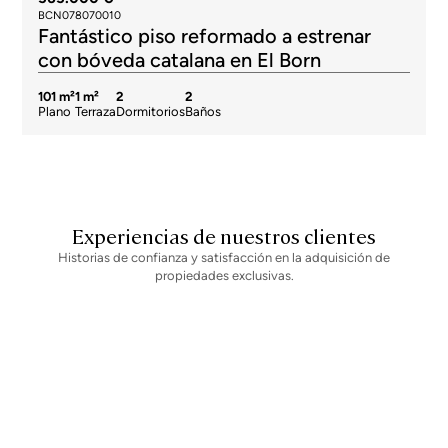
BCN078070010
Fantástico piso reformado a estrenar
con bóveda catalana en El Born
101 m²
1 m²
2
2
Plano
Terraza
Dormitorios
Baños
Experiencias de nuestros clientes
Historias de confianza y satisfacción en la adquisición de
propiedades exclusivas.
Newsletter
No te pierdas ninguna novedad: suscríbete a nuestro newsletter y