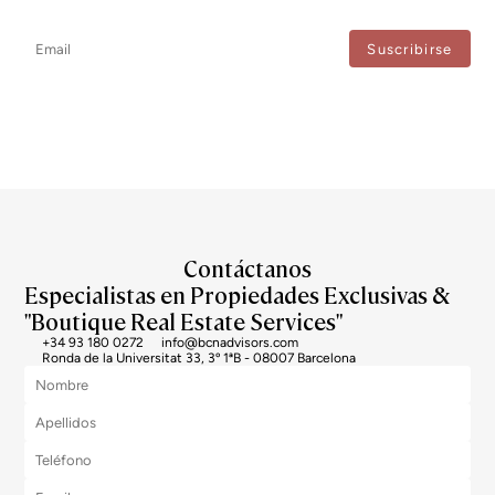
recibe actualizaciones directas.
Estoy de acuerdo con el tratamiento de mis datos para recibir regularmente newsletters
de Bcn Advisors.
Contáctanos
Especialistas en Propiedades Exclusivas &
"Boutique Real Estate Services"
+34 93 180 0272
info@bcnadvisors.com
Ronda de la Universitat 33, 3º 1ªB - 08007 Barcelona