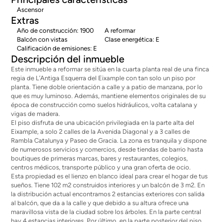
Ascensor
Extras
Año de construcción: 1900
A reformar
Balcón con vistas
Clase energética: E
Calificación de emisiones: E
Descripción del inmueble
Este inmueble a reformar se sitúa en la cuarta planta real de una finca
regia de L’Antiga Esquerra del Eixample con tan solo un piso por
planta. Tiene doble orientación a calle y a patio de manzana, por lo
que es muy luminoso. Además, mantiene elementos originales de su
época de construcción como suelos hidráulicos, volta catalana y
vigas de madera.
El piso disfruta de una ubicación privilegiada en la parte alta del
Eixample, a solo 2 calles de la Avenida Diagonal y a 3 calles de
Rambla Catalunya y Paseo de Gracia. La zona es tranquila y dispone
de numerosos servicios y comercios, desde tiendas de barrio hasta
boutiques de primeras marcas, bares y restaurantes, colegios,
centros médicos, transporte público y una gran oferta de ocio.
Esta propiedad es el lienzo en blanco ideal para crear el hogar de tus
sueños. Tiene 102 m2 construidos interiores y un balcón de 3 m2. En
la distribución actual encontramos 2 estancias exteriores con salida
al balcón, que da a la calle y que debido a su altura ofrece una
maravillosa vista de la ciudad sobre los árboles. En la parte central
hay 4 estancias interiores. Por último, en la parte posterior del piso,