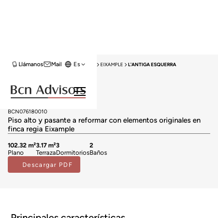
Llámanos
Mail
Es
HOME
VENTA PISOS
BARCELONA
EIXAMPLE
L'ANTIGA ESQUERRA
Vendido
Pisos en venta en L'Antiga Esquerra
599.000 €
BCN076180010
Piso alto y pasante a reformar con elementos originales en
finca regia Eixample
102.32 m²
3.17 m²
3
2
Plano
Terraza
Dormitorios
Baños
Descargar PDF
Principales características