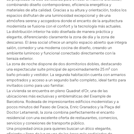
combinando diseño contemporáneo, eficiencia energética y
materiales de alta calidad. Gracias a su altura y orientación, todos los
espacios disfrutan de una luminosidad excepcional y de una
atmósfera serena y acogedora donde el encanto de la arquitectura
modernista se fusiona con el confort y la tecnología más actuales.
La distribución interior ha sido diseñada de manera práctica y
elegante, diferenciando claramente la zona de día y la zona de
descanso. El área social ofrece un amplio espacio abierto que integra
salón, comedor y una moderna cocina de diseño, creando un
ambiente luminoso y funcional conectado directamente con la
terraza exterior.
La zona de noche dispone de dos dormitorios dobles, destacando
una espectacular suite principal de aproximadamente 25 m² con
baño privado y vestidor. La segunda habitación cuenta con armarios
empotrados y acceso a un segundo baño completo, ideal tanto para
invitados como para uso familiar.
La vivienda se encuentra en pleno Quadrat d’Or, una de las
ubicaciones más exclusivas y emblemáticas del Eixample de
Barcelona. Rodeada de impresionantes edificios modernistas y a
pocos minutos del Paseo de Gracia, Enric Granados y la Plaça del
Doctor Letamendi, la zona combina perfectamente el encanto
residencial con una excelente oferta de restaurantes, comercios,
servicios y conexiones de transporte público.
Una propiedad única para quienes buscan un ático elegante,
eficiente y lleno de luz en una de las áreas más codiciadas de