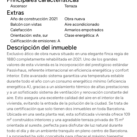
Ascensor
Terraza
Extras
Año de construcción: 2021
Obra nueva
Balcón con vistas
Aire acondicionado
Calefacción
Armarios empotrados
Orientación: este, sur
Clase energética: A
Calificación de emisiones: A
Descripción del inmueble
Exclusivo ático de obra nueva situado en una elegante finca regia de
1880 completamente rehabilitada en 2021. Uno de los grandes
valores de esta vivienda es la incorporación del prestigioso estándar
Passivhaus, referente internacional en eficiencia energética y confort
interior. Este avanzado sistema garantiza una temperatura estable
durante todo el año con un consumo energético mínimo (eficiencia
energética A), gracias a un aislamiento térmico de altas prestaciones
y a un sofisticado sistema de ventilación y renovación constante del
aire. Esto asegura una excelente calidad del aire en el interior de la
vivienda, evitando la entrada de la polución de la ciudad. Se trata de
una certificación que solo tienen dos inmuebles en toda Barcelona.
Ubicada en una sexta planta real, esta sofisticada vivienda ofrece 109
m² construidos interiores y una agradable terraza privada de 15 m²
orientada al sureste, perfecta para disfrutar de luz natural durante
todo el día y de un ambiente tranquilo en pleno centro de Barcelona.
La propiedad ha sido concebida para ofrecer el máximo bienestar,