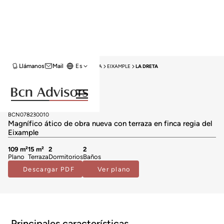
Llámanos
Mail
Es
HOME
VENTA ÁTICOS
BARCELONA
EIXAMPLE
LA DRETA
Obra Nueva
Áticos en venta en La Dreta
1.200.000 €
BCN078230010
Magnífico ático de obra nueva con terraza en finca regia del
Eixample
109 m²
15 m²
2
2
Plano
Terraza
Dormitorios
Baños
Descargar PDF
Ver plano
Principales características