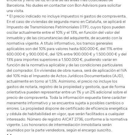
Barcelona. No dudes en contactar con Bcn Advisors para solicitar
una visita.
* El precio indicado no incluye impuestos ni gastos de compraventa.
En el caso de viviendas de segunda mano en Cataluña, se aplicará el
Impuesto de Transmisiones Patrimoniales (ITP), cuyos tipos pueden
oscilar actualmente entre el 10% y el 13%, en función del valor del
inmueble y de las circunstancias del adquirente, de acuerdo con la
normativa vigente. A título informativo, los tramos generales
aplicables son del 10% para valores hasta 600.000 €, del 11% entre
600.000 € y 900.000 €, del 12% entre 900.000 € y 1.500.000 € y del
13% para importes superiores a 1.500.000 €, pudiendo variar en
función de la normativa aplicable y de las condiciones particulares
del comprador. En viviendas de obra nueva, será de aplicación el IVA
del 10% más el Impuesto de Actos Jurídicos Documentados (AJD),
actualmente en torno al 1,5%. Asimismo, el precio no incluye los
gastos de notaría, registro de la propiedad y gestoría, que de forma
orientativa pueden representar entre un 1% y un 2% adicional sobre el
precio de compraventa. Toda la información expuesta tiene carácter
meramente informativo y se encuentra sujeta a posibles cambios o
errores. La propiedad dispone de certificado de eficiencia energética
y cédula de habitabilidad en vigor, que serán facilitados a cualquier
interesado. Número de registro AICAT 2736, conforme a la normativa
vigente. Los honorarios de intermediación inmobiliaria serán
asumidos por la parte vendedora, según el encargo suscrito.