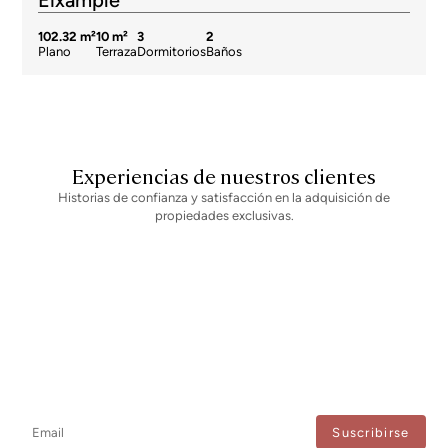
Eixample
102.32 m²
10 m²
3
2
Plano
Terraza
Dormitorios
Baños
Experiencias de nuestros clientes
Historias de confianza y satisfacción en la adquisición de
propiedades exclusivas.
Newsletter
No te pierdas ninguna novedad: suscríbete a nuestro newsletter y
recibe actualizaciones directas.