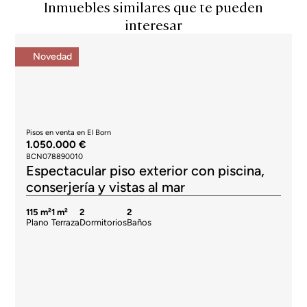
Inmuebles similares que te pueden
interesar
Novedad
Pisos en venta en El Born
1.050.000 €
BCN078890010
Espectacular piso exterior con piscina,
conserjería y vistas al mar
115 m²
1 m²
2
2
Plano
Terraza
Dormitorios
Baños