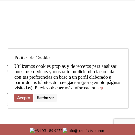
Política de Cookies
Utilizamos cookies propias y de terceros para analizar
SERVICIOS
nuestros servicios y mostrarte publicidad relacionada
con tus preferencias en base a un perfil elaborado a
partir de tus hábitos de navegación (por ejemplo páginas
ZONAS
visitadas). Puedes obtener más información
aquí
OBRA NUEVA
Acepto
Rechazar
SOBRE NOSOTROS
© Copyright Bcn Advisors 2026
aiCat 2736
Nota legal
Política de cookies
Política de protección de datos