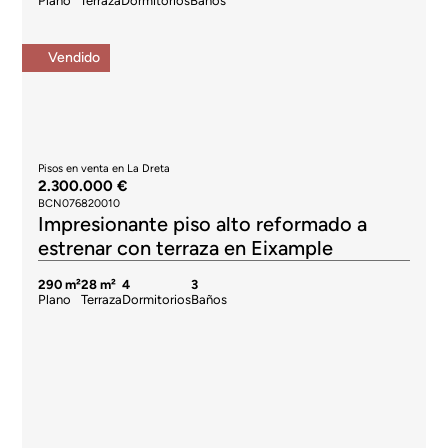
Plano
Terraza
Dormitorios
Baños
Vendido
Pisos en venta en La Dreta
2.300.000 €
BCN076820010
Impresionante piso alto reformado a
estrenar con terraza en Eixample
290 m²
28 m²
4
3
Plano
Terraza
Dormitorios
Baños