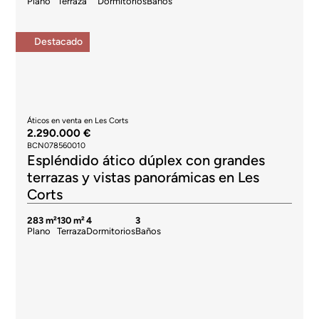
Plano
Terraza
Dormitorios
Baños
Destacado
Áticos en venta en Les Corts
2.290.000 €
BCN078560010
Espléndido ático dúplex con grandes
terrazas y vistas panorámicas en Les
Corts
283 m²
130 m²
4
3
Plano
Terraza
Dormitorios
Baños