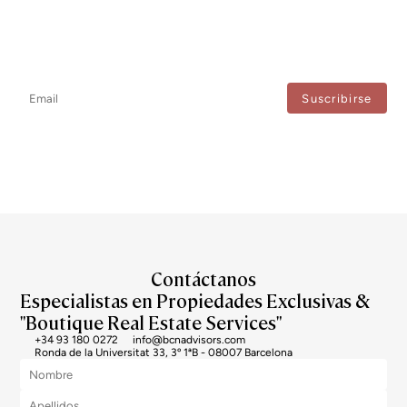
Newsletter
No te pierdas ninguna novedad: suscríbete a nuestro newsletter y
recibe actualizaciones directas.
Estoy de acuerdo con el tratamiento de mis datos para recibir regularmente newsletters
de Bcn Advisors.
Contáctanos
Especialistas en Propiedades Exclusivas &
"Boutique Real Estate Services"
+34 93 180 0272
info@bcnadvisors.com
Ronda de la Universitat 33, 3º 1ªB - 08007 Barcelona