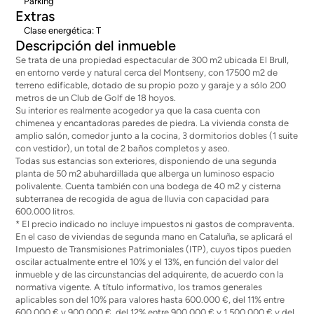
Parking
Extras
Clase energética: T
Descripción del inmueble
Se trata de una propiedad espectacular de 300 m2 ubicada El Brull,
en entorno verde y natural cerca del Montseny, con 17500 m2 de
terreno edificable, dotado de su propio pozo y garaje y a sólo 200
metros de un Club de Golf de 18 hoyos.
Su interior es realmente acogedor ya que la casa cuenta con
chimenea y encantadoras paredes de piedra. La vivienda consta de
amplio salón, comedor junto a la cocina, 3 dormitorios dobles (1 suite
con vestidor), un total de 2 baños completos y aseo.
Todas sus estancias son exteriores, disponiendo de una segunda
planta de 50 m2 abuhardillada que alberga un luminoso espacio
polivalente. Cuenta también con una bodega de 40 m2 y cisterna
subterranea de recogida de agua de lluvia con capacidad para
600.000 litros.
* El precio indicado no incluye impuestos ni gastos de compraventa.
En el caso de viviendas de segunda mano en Cataluña, se aplicará el
Impuesto de Transmisiones Patrimoniales (ITP), cuyos tipos pueden
oscilar actualmente entre el 10% y el 13%, en función del valor del
inmueble y de las circunstancias del adquirente, de acuerdo con la
normativa vigente. A título informativo, los tramos generales
aplicables son del 10% para valores hasta 600.000 €, del 11% entre
600.000 € y 900.000 €, del 12% entre 900.000 € y 1.500.000 € y del