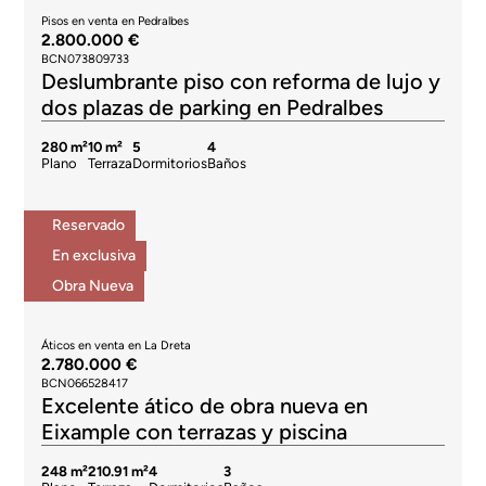
Pisos en venta en Pedralbes
2.800.000 €
BCN073809733
Deslumbrante piso con reforma de lujo y
dos plazas de parking en Pedralbes
280 m²
10 m²
5
4
Plano
Terraza
Dormitorios
Baños
Reservado
En exclusiva
Obra Nueva
Áticos en venta en La Dreta
2.780.000 €
BCN066528417
Excelente ático de obra nueva en
Eixample con terrazas y piscina
248 m²
210.91 m²
4
3