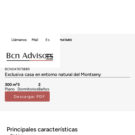
Llámanos
Mail
Es
HOME
VENTA CASAS
MARESME
MATARO
Casas en venta en Mataro
2.650.000 €
BCN047673889
Exclusiva casa en entorno natural del Montseny
300 m²
3
2
Plano
Dormitorios
Baños
Descargar PDF
Principales características