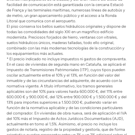
facilidad de comunicación está garantizada con la cercana Estació
de França y las terminales marítimas, numerosas líneas de autobús y
de metro, un gran aparcamiento público y el acceso a la Ronda
Litoral que comunica con el aeropuerto.
El piso conserva los bellos suelos hidráulicos originales y dispone de
todas las comodidades del siglo XXI en un magnífico edificio
modernista. Preciosos forjados de hierro, ventanas con vitrales,
suelos hidráulicos únicos, maderas talladas, todo ello original,
combinado con las más modernas tecnologías de la construcción y
los equipamientos más actuales.
* El precio indicado no incluye impuestos ni gastos de compraventa.
En el caso de viviendas de segunda mano en Cataluña, se aplicará el
Impuesto de Transmisiones Patrimoniales (ITP), cuyos tipos pueden
oscilar actualmente entre el 10% y el 13%, en función del valor del
inmueble y de las circunstancias del adquirente, de acuerdo con la
normativa vigente. A título informativo, los tramos generales
aplicables son del 10% para valores hasta 600.000 €, del 11% entre
600.000 € y 900.000 €, del 12% entre 900.000 € y 1.500.000 € y del
13% para importes superiores a 1.500.000 €, pudiendo variar en
función de la normativa aplicable y de las condiciones particulares
del comprador. En viviendas de obra nueva, será de aplicación el IVA
del 10% más el Impuesto de Actos Jurídicos Documentados (AJD),
actualmente en torno al 1,5%. Asimismo, el precio no incluye los
gastos de notaría, registro de la propiedad y gestoría, que de forma
orientativa pueden representar entre un 1% y un 2% adicional sobre el