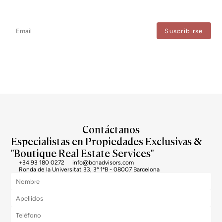
No te pierdas ninguna novedad: suscríbete a nuestro newsletter y
recibe actualizaciones directas.
Estoy de acuerdo con el tratamiento de mis datos para recibir regularmente newsletters
de Bcn Advisors.
Contáctanos
Especialistas en Propiedades Exclusivas &
"Boutique Real Estate Services"
+34 93 180 0272
info@bcnadvisors.com
Ronda de la Universitat 33, 3º 1ªB - 08007 Barcelona