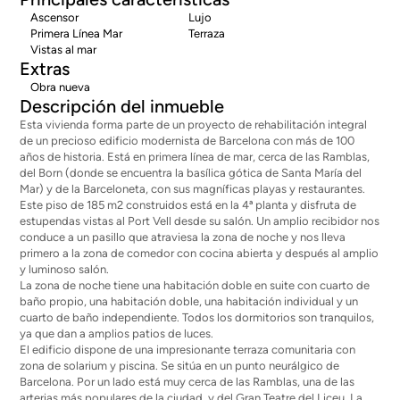
Ascensor
Lujo
Primera Línea Mar
Terraza
Vistas al mar
Extras
Obra nueva
Descripción del inmueble
Esta vivienda forma parte de un proyecto de rehabilitación integral
de un precioso edificio modernista de Barcelona con más de 100
años de historia. Está en primera línea de mar, cerca de las Ramblas,
del Born (donde se encuentra la basílica gótica de Santa María del
Mar) y de la Barceloneta, con sus magníficas playas y restaurantes.
Este piso de 185 m2 construidos está en la 4ª planta y disfruta de
estupendas vistas al Port Vell desde su salón. Un amplio recibidor nos
conduce a un pasillo que atraviesa la zona de noche y nos lleva
primero a la zona de comedor con cocina abierta y después al amplio
y luminoso salón.
La zona de noche tiene una habitación doble en suite con cuarto de
baño propio, una habitación doble, una habitación individual y un
cuarto de baño independiente. Todos los dormitorios son tranquilos,
ya que dan a amplios patios de luces.
El edificio dispone de una impresionante terraza comunitaria con
zona de solarium y piscina. Se sitúa en un punto neurálgico de
Barcelona. Por un lado está muy cerca de las Ramblas, una de las
arterias más populares de la ciudad, y del Gran Teatre del Liceu. La