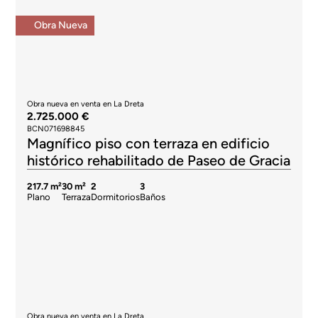
Obra Nueva
Obra nueva en venta en La Dreta
2.725.000 €
BCN071698845
Magnífico piso con terraza en edificio
histórico rehabilitado de Paseo de Gracia
217.7 m²
30 m²
2
3
Plano
Terraza
Dormitorios
Baños
Obra nueva en venta en La Dreta