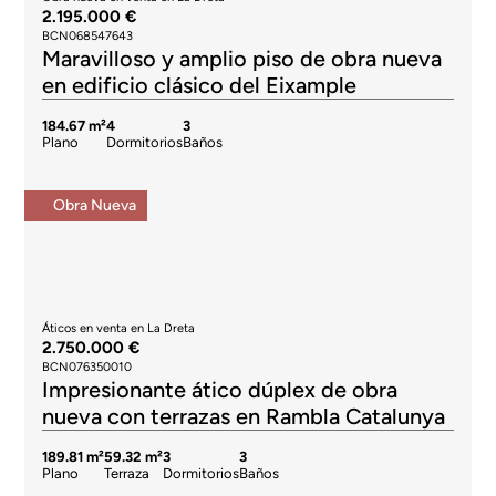
2.195.000 €
BCN068547643
Maravilloso y amplio piso de obra nueva
en edificio clásico del Eixample
184.67 m²
4
3
Plano
Dormitorios
Baños
Obra Nueva
Áticos en venta en La Dreta
2.750.000 €
BCN076350010
Impresionante ático dúplex de obra
nueva con terrazas en Rambla Catalunya
189.81 m²
59.32 m²
3
3
Plano
Terraza
Dormitorios
Baños