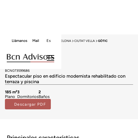
Llámanos
Mail
Es
HOME
VENTA OBRA NUEVA
BARCELONA
CIUTAT VELLA
GÒTIC
Obra Nueva
Obra nueva en venta en Gòtic
2.600.000 €
BCN073599686
Espectacular piso en edificio modernista rehabilitado con
terraza y piscina
185 m²
3
2
Plano
Dormitorios
Baños
Descargar PDF
Principales características