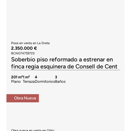
Pisos en venta en La Dreta
2.350.000 €
BCN074759723
Soberbio piso reformado a estrenar en
finca regia esquinera de Consell de Cent
201 m²
1 m²
4
3
Plano
Terraza
Dormitorios
Baños
Obra Nueva
Obra nueva en venta en Gòtic