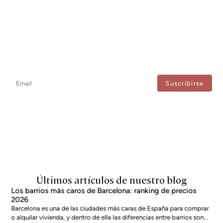
Newsletter
No te pierdas ninguna novedad: suscríbete a nuestro newsletter y
recibe actualizaciones directas.
Estoy de acuerdo con el tratamiento de mis datos para recibir regularmente newsletters
de Bcn Advisors.
Últimos artículos de nuestro blog
Los barrios más caros de Barcelona: ranking de precios
2026
Barcelona es una de las ciudades más caras de España para comprar
o alquilar vivienda, y dentro de ella las diferencias entre barrios son