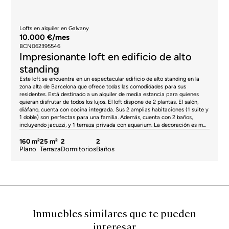
Lofts en alquiler en Galvany
10.000 €/mes
BCN062395546
Impresionante loft en edificio de alto
standing
Este loft se encuentra en un espectacular edificio de alto standing en la
zona alta de Barcelona que ofrece todas las comodidades para sus
residentes. Está destinado a un alquiler de media estancia para quienes
quieran disfrutar de todos los lujos. El loft dispone de 2 plantas. El salón,
diáfano, cuenta con cocina integrada. Sus 2 amplias habitaciones (1 suite y
1 doble) son perfectas para una familia. Además, cuenta con 2 baños,
incluyendo jacuzzi, y 1 terraza privada con aquarium. La decoración es muy
moderna y acogedora, responsabilidad del famoso diseñador de interiores
Jaime Beriestain. Respecto al confort, tiene aire acondicionado y
160 m²
25 m²
2
2
calefacción. El edificio, con servicio de conserjería, tiene todo lo necesario
Plano
Terraza
Dormitorios
Baños
para disfrutar de tu tiempo libre sin salir de él: piscina, sauna, gimnasio,
barbaco e incluso pantalla y proyector en una estancia exterior habilitada
como cine. El alquiler incluye una plaza de parking, trastero y los gastos de
suministros. De manera opcional, se puede contratar el alquiler de otro
parking cercano. * Sujeto a disponibilidad para estancias de 32 días a 11
meses. * El precio indicado no incluye impuestos ni gastos de
compraventa. En el caso de viviendas de segunda mano en Cataluña, se
aplicará el Impuesto de Transmisiones Patrimoniales (ITP), cuyos tipos
Inmuebles similares que te pueden
pueden oscilar actualmente entre el 10% y el 13%, en función del valor del
interesar
inmueble y de las circunstancias del adquirente, de acuerdo con la