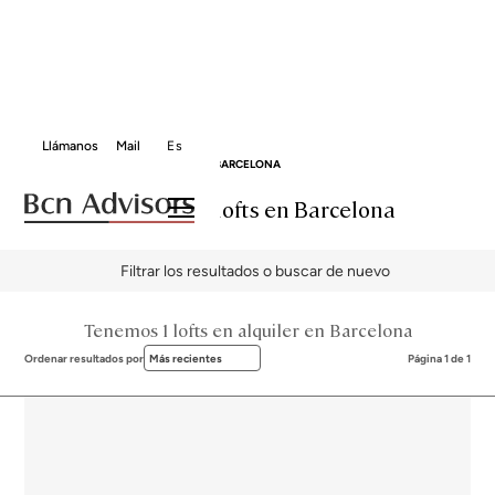
Llámanos
Mail
Es
BCN ADVISORS
ALQUILER LOFTS
BARCELONA
Alquiler de lofts en Barcelona
Filtrar los resultados o buscar de nuevo
Tenemos 1 lofts en alquiler en Barcelona
Ordenar resultados por
Más recientes
Página 1 de 1