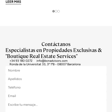
enormes. El precio medio de la ciudad se sitúa en torno a los 5.269
LEER MÁS
€/m² a junio de 2026, pero los barrios más exclusivos duplican o casi
triplican esa cifra. Si
Contáctanos
Especialistas en Propiedades Exclusivas &
"Boutique Real Estate Services"
+34 93 180 0272
info@bcnadvisors.com
Ronda de la Universitat 33, 3º 1ªB - 08007 Barcelona