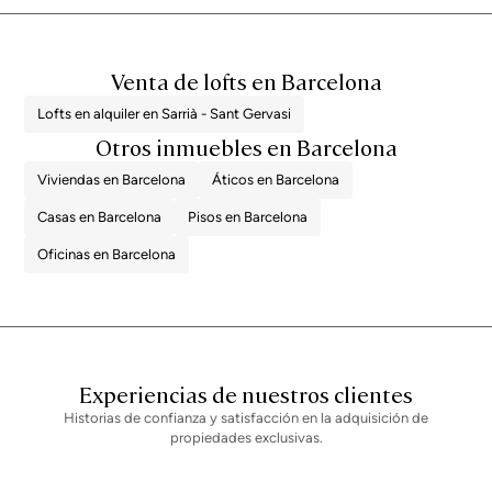
conforme a la normativa vigente. Los honorarios de intermediación
intermediación inmobiliaria serán asumidos por la parte vendedora, según
inmobiliaria serán asumidos por la parte vendedora, según el encargo
el encargo suscrito.
suscrito.
Venta de lofts en Barcelona
Lofts en alquiler en Sarrià - Sant Gervasi
Otros inmuebles en Barcelona
Viviendas en Barcelona
Áticos en Barcelona
Casas en Barcelona
Pisos en Barcelona
Oficinas en Barcelona
Experiencias de nuestros clientes
Historias de confianza y satisfacción en la adquisición de
propiedades exclusivas.