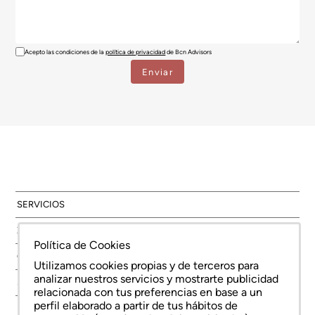
Acepto las condiciones de la
política de privacidad
de Bcn Advisors
SERVICIOS
ZONAS
Política de Cookies
OBRA NUEVA
Utilizamos cookies propias y de terceros para
analizar nuestros servicios y mostrarte publicidad
SOBRE NOSOTROS
relacionada con tus preferencias en base a un
perfil elaborado a partir de tus hábitos de