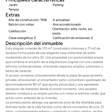
Jardín
Parking
Terraza
Extras
Año de construcción: 1936
A actualizar
Balcón con vistas
Aire acondicionado
Orientación: este, norte, sur,
Calefacción
oeste
Clase energética: E
Calificación de emisiones: E
Descripción del inmueble
Esta singular vivienda de 170 m² construidos interiores y 71 m2 de
terrazas forma parte de una elegante casa unifamiliar de estilo
modernista de los años 30. Una propiedad con personalidad propia
que combina el encanto de la arquitectura original con una cuidada
reforma contemporánea, ofreciendo espacios amplios, luminosos y
llenos de carácter.
El acceso se realiza cómodamente desde la plaza de aparcamiento
privada, atravesando un encantador patio comunitario ajardinado de
aproximadamente 80 m² que aporta privacidad y una agradable
sensación de bienestar desde el primer momento. Una escalera
exterior conduce a un amplio porche con vistas al entorno verde, que
actúa como antesala de la vivienda.
La primera planta alberga una generosa zona de día diseñada para
disfrutar tanto de la vida familiar como de los momentos de ocio. El
salón, completamente exterior y orientado a cuatro vientos, recibe