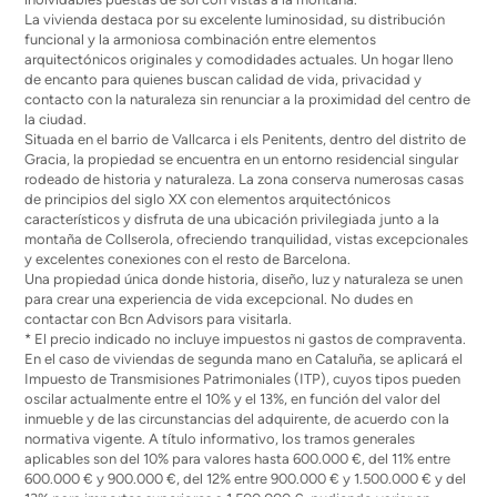
La vivienda destaca por su excelente luminosidad, su distribución
funcional y la armoniosa combinación entre elementos
arquitectónicos originales y comodidades actuales. Un hogar lleno
de encanto para quienes buscan calidad de vida, privacidad y
contacto con la naturaleza sin renunciar a la proximidad del centro de
la ciudad.
Situada en el barrio de Vallcarca i els Penitents, dentro del distrito de
Gracia, la propiedad se encuentra en un entorno residencial singular
rodeado de historia y naturaleza. La zona conserva numerosas casas
de principios del siglo XX con elementos arquitectónicos
característicos y disfruta de una ubicación privilegiada junto a la
montaña de Collserola, ofreciendo tranquilidad, vistas excepcionales
y excelentes conexiones con el resto de Barcelona.
Una propiedad única donde historia, diseño, luz y naturaleza se unen
para crear una experiencia de vida excepcional. No dudes en
contactar con Bcn Advisors para visitarla.
* El precio indicado no incluye impuestos ni gastos de compraventa.
En el caso de viviendas de segunda mano en Cataluña, se aplicará el
Impuesto de Transmisiones Patrimoniales (ITP), cuyos tipos pueden
oscilar actualmente entre el 10% y el 13%, en función del valor del
inmueble y de las circunstancias del adquirente, de acuerdo con la
normativa vigente. A título informativo, los tramos generales
aplicables son del 10% para valores hasta 600.000 €, del 11% entre
600.000 € y 900.000 €, del 12% entre 900.000 € y 1.500.000 € y del