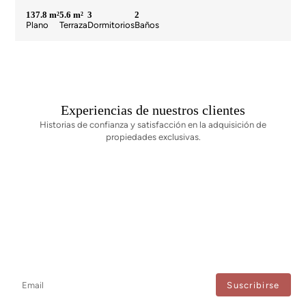
137.8 m²
5.6 m²
3
2
Plano
Terraza
Dormitorios
Baños
Experiencias de nuestros clientes
Historias de confianza y satisfacción en la adquisición de
propiedades exclusivas.
Newsletter
No te pierdas ninguna novedad: suscríbete a nuestro newsletter y
recibe actualizaciones directas.
Estoy de acuerdo con el tratamiento de mis datos para recibir regularmente newsletters