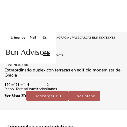
Llámanos
Mail
Es
HOME
VENTA PISOS
BARCELONA
GRÀCIA
VALLCARCA I ELS PENITENTS
Pisos en venta en Vallcarca i els Penitents
1.080.000 €
BCN078340010
Extraordinario dúplex con terrazas en edificio modernista de
Gracia
170 m²
71 m²
4
2
Plano
Terraza
Dormitorios
Baños
Ver Vista 3D
Descargar PDF
Ver plano
Principales características