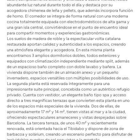
abundante luz natural durante todo el día y destaca por su
acogedora chimenea de leña y pellets, que además incorpora función
de horno. El comedor se integra de forma natural con una moderna
cocina totalmente equipada con electrodomésticos de alta gama y
una gran isla central, convirtiéndose en el punto de encuentro ideal
para compartir momentos y experiencias gastronómicas.
Los suelos de madera de roble y la espectacular volta catalana
restaurada aportan calidez y autenticidad a los espacios, creando
una atmósfera elegante y acogedora. En esta misma planta
encontramos 3 amplios dormitorios dobles, todos exteriores y
equipados con climatización independiente mediante split, además
de un espacioso baño completo con doble lavabo y bañera. La
vivienda dispone también de un almacén anexo y un pequeño
invernadero, espacios versátiles con múltiples posibilidades de uso.
La segunda planta está reservada íntegramente para una
impresionante suite principal, concebida como un auténtico refugio
privado. Cuenta con vestidor, un elegante baño tipo spa y acceso
directo a tres magníficas terrazas que convierten esta planta en uno
de los espacios más especiales de la vivienda. Dos de ellas, de
aproximadamente 17 m² y 14 m², tienen vistas al mar y a la ciudad,
ofreciendo espectaculares amaneceres y vistas despejadas sobre
Barcelona. La tercera terraza, de unos 40 m² y recientemente
renovada, está orientada hacia el Tibidabo y dispone de zona de
barbacoa y solárium, creando un escenario perfecto para disfrutar de
inolvidables puestas de sol con vistas a la montaña.