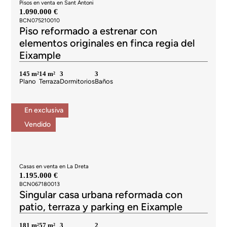
Pisos en venta en Sant Antoni
1.090.000 €
BCN075210010
Piso reformado a estrenar con
elementos originales en finca regia del
Eixample
145 m²
14 m²
3
3
Plano
Terraza
Dormitorios
Baños
En exclusiva
Vendido
Casas en venta en La Dreta
1.195.000 €
BCN067180013
Singular casa urbana reformada con
patio, terraza y parking en Eixample
181 m²
57 m²
3
2