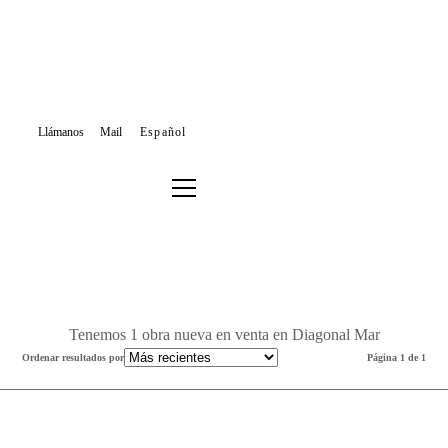
Llámanos
Mail
Español
VENTA OBRA NUEVA
BARCELONA
SANT MARTÍ
DIAGONAL MAR
Filtrar los resultados o buscar de nuevo
Tenemos 1 obra nueva en venta en Diagonal Mar
Ordenar resultados por
Página 1 de 1
Obra Nueva