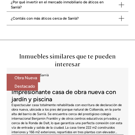
principales accesos a la Ronda de Dalt facilita la movilidad sin
¿Por qué invertir en el mercado inmobiliario de áticos en
comprometer la serenidad del entorno.
Sarrià?
Comprar áticos de lujo en Sarrià, una
¿Contáis con más áticos cerca de Sarrià?
apuesta por la autenticidad y la calidad de
vida en el distrito prime
Comprar áticos de lujo en Sarrià es elegir un entorno que ofrece algo
genuinamente difícil de encontrar en Barcelona: la combinación de un
barrio con historia propia, escala humana, verde abundante y
proximidad a todos los servicios que exige un residente de perfil
Inmuebles similares que te pueden
exigente, dentro de uno de los distritos con mayor proyección
interesar
patrimonial de la ciudad. Comprar áticos en Sarrià requiere el
asesoramiento de quien conoce el barrio con profundidad, entiende
las diferencias entre sus distintas zonas y puede orientar al
Casas en venta en Sarrià
Obra Nueva
comprador hacia las propiedades con mayor valor real dentro de una
2.195.000 €
oferta que, aunque limitada, presenta oportunidades de gran interés.
BCN072258961
Destacado
Vender áticos en Sarrià con acceso al
Impresionante casa de obra nueva con
comprador que valora lo que el barrio ofrece
jardín y piscina
Espectacular casa totalmente rehabilitada con escritura de declaración de
de verdad
obra nueva, ubicada a los pies del parque natural de Collserola, en la parte
Vender áticos de lujo en Sarrià implica llegar a un perfil de comprador
alta del barrio de Sarrià. Se encuentra cerca del prestigioso colegio
internacional Benjamin Franklin y de otros centros educativos privados, y
que ha elegido el barrio de forma deliberada, que lo conoce y que
cerca de la Ronda de Dalt, lo que garantiza una perfecta conexión con esta
sabe exactamente lo que busca. La autenticidad de Sarrià, su
vía de entrada y salida de la ciudad. La casa tiene 222 m2 construidos
carácter de pueblo dentro de la ciudad y la calidad de vida que
interiores y 166 m2 exteriores, repartidos en tres plantas con elevador