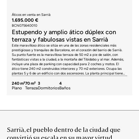
Áticos en venta en Sarrià
1.695.000 €
BCN075640010
Estupendo y amplio ático dúplex con
terraza y fabulosas vistas en Sarrià
Este maravilloso ático se sitúa en una de las zonas residenciales más
prestigiosas y tranquilas de Barcelona, en el corazón del barrio de Sarrià.
Su punto fuerte es la maravillosa terraza de 50 m2 a pie de salón, con
fantásticas vistas a la ciudad, a la montaña del Tibidabo y al mar. Además,
incluye una plaza de parking con capacidad para 2 coches y motos. El
ático tiene 240 m2 construidos interiores y 70 m2 exteriores. Ocupa las
plantas 5 y 6 de un edificio con dos ascensores. La planta principal tiene
133 m2 construidos interiores, un cerramiento de 12 m2 y la terraza de 50
m2. La zona de día es muy luminosa y se divide en dos ambientes: el salón-
240 m²
70 m²
3
4
comedor y una zona ganada a la terraza que se puede utilizar para crear un
Plano
Terraza
Dormitorios
Baños
ambiente más relajado. Desde aquí accedemos a la maravillosa terraza, el
espacio perfecto para disfrutar al aire libre en plena ciudad de comidas,
cenas y reuniones con amigos, o simplemente descansar. Volviendo al
interior, la cocina office es amplia y tiene un lavadero anexo. Asimismo, la
primera planta dispone de 2 habitaciones en suite que dan a la terraza. El
dormitorio principal tiene además un vestidor y salida directa a la terraza.
El otro dormitorio dispone de un armario empotrado. La planta superior
tiene 94 m2 construidos interiores y una terraza de 10,78 m2. Dispone de
Sarrià, el pueblo dentro de la ciudad que
una gran zona diáfana que se adapta al uso que quieran darle los nuevos
compradores (zona de trabajo, sala de ocio o zona de relax), un aseo de
convirtió su escala en su mayor virtud
cortesía y un dormitorio doble con vestidor y cuarto de baño privado.