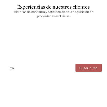
Experiencias de nuestros clientes
Historias de confianza y satisfacción en la adquisición de
propiedades exclusivas.
Newsletter
No te pierdas ninguna novedad: suscríbete a nuestro newsletter y
recibe actualizaciones directas.
Estoy de acuerdo con el tratamiento de mis datos para recibir regularmente newsletters
de Bcn Advisors.