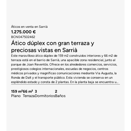
Áticos en venta en Sarrià
1.275.000 €
BCN047502462
Ático dúplex con gran terraza y
preciosas vistas en Sarrià
Este maravilloso ático dúplex de 159 m2 construidos interiores y 66 m2 de
terraza está en el barrio de Sarrià, una apacible zona residencial, junto al
parque de Joan Reventós. Ofrece en los alrededores comercios, servicios,
prestigiosos colegios internacionales, escuelas de negocios, centros
médicos privados y magníficas comunicaciones mediante Via Augusta, la
Ronda de Dalt y el transporte público. Esta vivienda se conserva en un
espléndido estado y consta de 2 plantas. En la planta baja se encuentra un
espacioso salón, cocina office, cuarto de baño y 2 habitaciones que
pueden unirse o separarse mediante una puerta corredera. La planta
159 m²
66 m²
3
2
superior consiste en una habitación principal en suite y otro espacio que
Plano
Terraza
Dormitorios
Baños
podría utilizarse como despacho, estudio, sala de estar o dormitorio. Estas
dos estancias tienen salida a la impresionante terraza, con espectaculares
vistas a mar y montaña. Este ático incluye 2 plazas de parking y trastero
en el mismo edificio. Está equipado con suelos de parquet, aire
acondicionado frío/calor por splits y calefacción de gas natural. La capital
catalana, es una ciudad que siempre sorprende, y nuestros áticos de lujo en
venta en Barcelona son un testimonio de su belleza. Explora las opciones
disponibles y encuentra tu oasis de lujo.