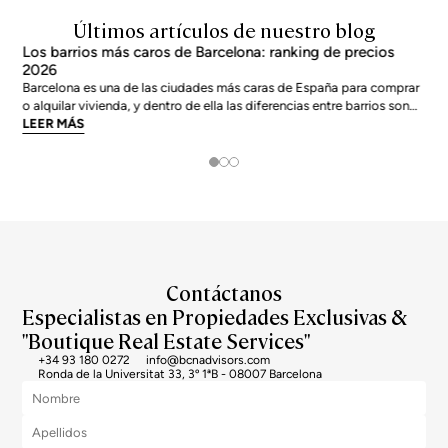
Últimos artículos de nuestro blog
Los barrios más caros de Barcelona: ranking de precios
2026
Barcelona es una de las ciudades más caras de España para comprar
o alquilar vivienda, y dentro de ella las diferencias entre barrios son
enormes. El precio medio de la ciudad se sitúa en torno a los 5.269
LEER MÁS
€/m² a junio de 2026, pero los barrios más exclusivos duplican o casi
triplican esa cifra. Si
Contáctanos
Especialistas en Propiedades Exclusivas &
"Boutique Real Estate Services"
+34 93 180 0272
info@bcnadvisors.com
Ronda de la Universitat 33, 3º 1ªB - 08007 Barcelona