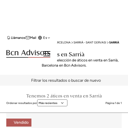
Llámanos
Mail
Es
BCN ADVISORS
VENTA ÁTICOS
BARCELONA
SARRIÀ - SANT GERVASI
SARRIÀ
Áticos en Sarrià
Descubre nuestra exclusiva selección de áticos en venta en Sarrià,
Barcelona en Bcn Advisors.
Filtrar los resultados o buscar de nuevo
Tenemos 2 áticos en venta en Sarrià
Ordenar resultados por
Más recientes
Página 1 de 1
Vendido