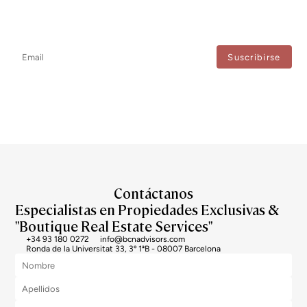
Newsletter
No te pierdas ninguna novedad: suscríbete a nuestro newsletter y
recibe actualizaciones directas.
Estoy de acuerdo con el tratamiento de mis datos para recibir regularmente newsletters
de Bcn Advisors.
Contáctanos
Especialistas en Propiedades Exclusivas &
"Boutique Real Estate Services"
+34 93 180 0272
info@bcnadvisors.com
Ronda de la Universitat 33, 3º 1ªB - 08007 Barcelona