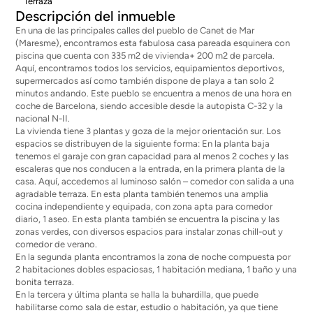
Terraza
Descripción del inmueble
En una de las principales calles del pueblo de Canet de Mar
(Maresme), encontramos esta fabulosa casa pareada esquinera con
piscina que cuenta con 335 m2 de vivienda+ 200 m2 de parcela.
Aquí, encontramos todos los servicios, equipamientos deportivos,
supermercados así como también dispone de playa a tan solo 2
minutos andando. Este pueblo se encuentra a menos de una hora en
coche de Barcelona, siendo accesible desde la autopista C-32 y la
nacional N-II.
La vivienda tiene 3 plantas y goza de la mejor orientación sur. Los
espacios se distribuyen de la siguiente forma: En la planta baja
tenemos el garaje con gran capacidad para al menos 2 coches y las
escaleras que nos conducen a la entrada, en la primera planta de la
casa. Aquí, accedemos al luminoso salón – comedor con salida a una
agradable terraza. En esta planta también tenemos una amplia
cocina independiente y equipada, con zona apta para comedor
diario, 1 aseo. En esta planta también se encuentra la piscina y las
zonas verdes, con diversos espacios para instalar zonas chill-out y
comedor de verano.
En la segunda planta encontramos la zona de noche compuesta por
2 habitaciones dobles espaciosas, 1 habitación mediana, 1 baño y una
bonita terraza.
En la tercera y última planta se halla la buhardilla, que puede
habilitarse como sala de estar, estudio o habitación, ya que tiene