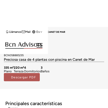
Llámanos
Mail
Es
HOME
VENTA CASAS
MARESME
CANET DE MAR
Casas en venta en Canet de Mar
500.000 €
BCN058885235
Preciosa casa de 4 plantas con piscina en Canet de Mar
335 m²
220 m²
4
3
Plano
Terraza
Dormitorios
Baños
Descargar PDF
Principales características