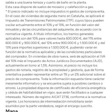
salida a una buena terraza y cuarto de baño en la planta.
Esta casa dispone de suelos de mosaico y calefacción a gas.
* El precio indicado no incluye impuestos ni gastos de compraventa.
En el caso de viviendas de segunda mano en Cataluña, se aplicará el
Impuesto de Transmisiones Patrimoniales (ITP), cuyos tipos pueden
oscilar actualmente entre el 10% y el 13%, en función del valor del
inmueble y de las circunstancias del adquirente, de acuerdo con la
normativa vigente. A título informativo, los tramos generales
aplicables son del 10% para valores hasta 600.000 €, del 11% entre
600.000 € y 900.000 €, del 12% entre 900.000 € y 1.500.000 € y del
13% para importes superiores a 1.500.000 €, pudiendo variar en
función de la normativa aplicable y de las condiciones particulares
del comprador. En viviendas de obra nueva, será de aplicación el IVA
del 10% más el Impuesto de Actos Jurídicos Documentados (AJD),
actualmente en torno al 1,5%. Asimismo, el precio no incluye los
gastos de notaría, registro de la propiedad y gestoría, que de forma
orientativa pueden representar entre un 1% y un 2% adicional sobre el
precio de compraventa. Toda la información expuesta tiene carácter
meramente informativo y se encuentra sujeta a posibles cambios o
errores. La propiedad dispone de certificado de eficiencia energética
y cédula de habitabilidad en vigor, que serán facilitados a cualquier
interesado. Número de registro AICAT 2736, conforme a la normativa
vigente. Los honorarios de intermediación inmobiliaria serán
asumidos por la parte vendedora, según el encargo suscrito.
Mapa