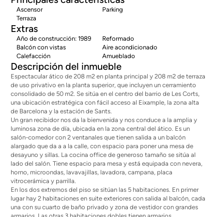
Ascensor
Parking
Terraza
Extras
Año de construcción: 1989
Reformado
Balcón con vistas
Aire acondicionado
Calefacción
Amueblado
Descripción del inmueble
Espectacular ático de 208 m2 en planta principal y 208 m2 de terraza
de uso privativo en la planta superior, que incluyen un cerramiento
consolidado de 50 m2. Se sitúa en el centro del barrio de Les Corts,
una ubicación estratégica con fácil acceso al Eixample, la zona alta
de Barcelona y la estación de Sants.
Un gran recibidor nos da la bienvenida y nos conduce a la amplia y
luminosa zona de día, ubicada en la zona central del ático. Es un
salón-comedor con 2 ventanales que tienen salida a un balcón
alargado que da a a la calle, con espacio para poner una mesa de
desayuno y sillas. La cocina office de generoso tamaño se sitúa al
lado del salón. Tiene espacio para mesa y está equipada con nevera,
horno, microondas, lavavajillas, lavadora, campana, placa
vitrocerámica y parrilla.
En los dos extremos del piso se sitúan las 5 habitaciones. En primer
lugar hay 2 habitaciones en suite exteriores con salida al balcón, cada
una con su cuarto de baño privado y zona de vestidor con grandes
armarios. Las otras 3 habitaciones dobles tienen armarios