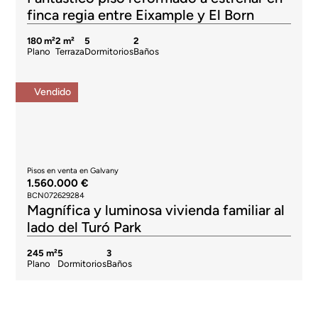
finca regia entre Eixample y El Born
180 m²
2 m²
5
2
Plano
Terraza
Dormitorios
Baños
Vendido
Pisos en venta en Galvany
1.560.000 €
BCN072629284
Magnífica y luminosa vivienda familiar al
lado del Turó Park
245 m²
5
3
Plano
Dormitorios
Baños