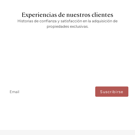
Experiencias de nuestros clientes
Historias de confianza y satisfacción en la adquisición de
propiedades exclusivas.
Newsletter
No te pierdas ninguna novedad: suscríbete a nuestro newsletter y
recibe actualizaciones directas.
Estoy de acuerdo con el tratamiento de mis datos para recibir regularmente newsletters
de Bcn Advisors.