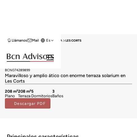
Llámanos
Mail
Es
HOME
VENTA ÁTICOS
BARCELONA
LES CORTS
Vendido
Áticos en venta en Les Corts
1.480.000 €
BCN074289899
Maravilloso y amplio ático con enorme terraza solarium en
Les Corts
208 m²
208 m²
5
3
Plano
Terraza
Dormitorios
Baños
Descargar PDF
Principales características