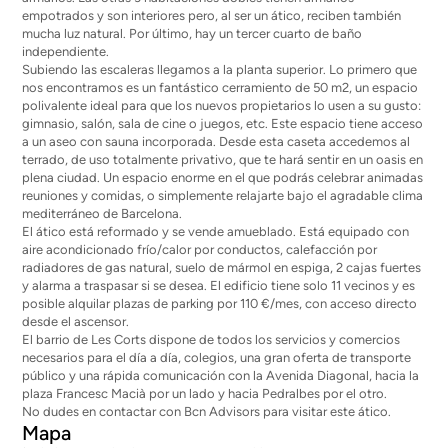
empotrados y son interiores pero, al ser un ático, reciben también
mucha luz natural. Por último, hay un tercer cuarto de baño
independiente.
Subiendo las escaleras llegamos a la planta superior. Lo primero que
nos encontramos es un fantástico cerramiento de 50 m2, un espacio
polivalente ideal para que los nuevos propietarios lo usen a su gusto:
gimnasio, salón, sala de cine o juegos, etc. Este espacio tiene acceso
a un aseo con sauna incorporada. Desde esta caseta accedemos al
terrado, de uso totalmente privativo, que te hará sentir en un oasis en
plena ciudad. Un espacio enorme en el que podrás celebrar animadas
reuniones y comidas, o simplemente relajarte bajo el agradable clima
mediterráneo de Barcelona.
El ático está reformado y se vende amueblado. Está equipado con
aire acondicionado frío/calor por conductos, calefacción por
radiadores de gas natural, suelo de mármol en espiga, 2 cajas fuertes
y alarma a traspasar si se desea. El edificio tiene solo 11 vecinos y es
posible alquilar plazas de parking por 110 €/mes, con acceso directo
desde el ascensor.
El barrio de Les Corts dispone de todos los servicios y comercios
necesarios para el día a día, colegios, una gran oferta de transporte
público y una rápida comunicación con la Avenida Diagonal, hacia la
plaza Francesc Macià por un lado y hacia Pedralbes por el otro.
No dudes en contactar con Bcn Advisors para visitar este ático.
Mapa