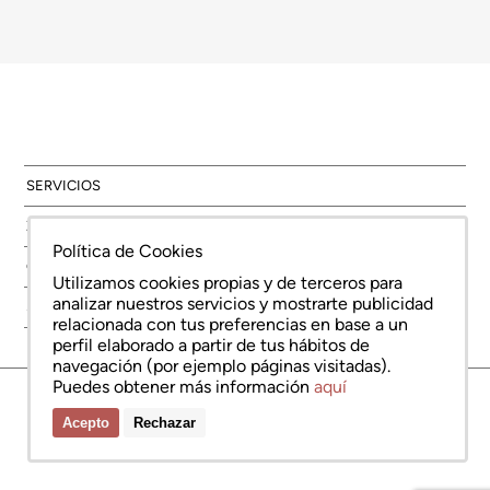
SERVICIOS
ZONAS
Política de Cookies
OBRA NUEVA
Utilizamos cookies propias y de terceros para
analizar nuestros servicios y mostrarte publicidad
SOBRE NOSOTROS
relacionada con tus preferencias en base a un
perfil elaborado a partir de tus hábitos de
navegación (por ejemplo páginas visitadas).
Puedes obtener más información
aquí
© Copyright Bcn Advisors 2026
aiCat 2736
Nota legal
Política de cookies
Política de protección de datos
Acepto
Rechazar